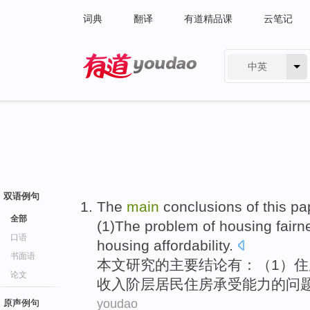
词典
翻译
有道精品课
云笔记
中英
有道 - 网易旗下搜索
双语例句
The
main
conclusions
of
this pa
全部
(
1
)The
problem
of
housing
fairn
口语
housing
affordability
.
书面语
本文
研究
的
主要
结论
有
：（
1
）
住
论文
收入阶层居民住房
承受
能力的
问
youdao
原声例句