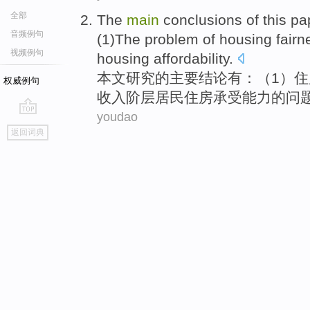
全部
The
main
conclusions
of
this pa
音频例句
(
1
)The
problem
of
housing
fairn
视频例句
housing
affordability
.
本文
研究
的
主要
结论
有
：（
1
）
住
权威例句
收入阶层居民住房
承受
能力的
问
youdao
go
返回词典
top