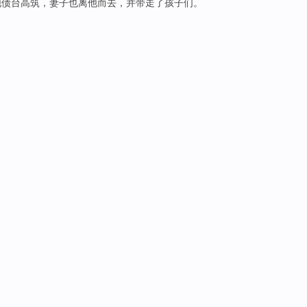
他
债台高筑
，
妻子
也离
他而去，
并带走
了
孩子们
。