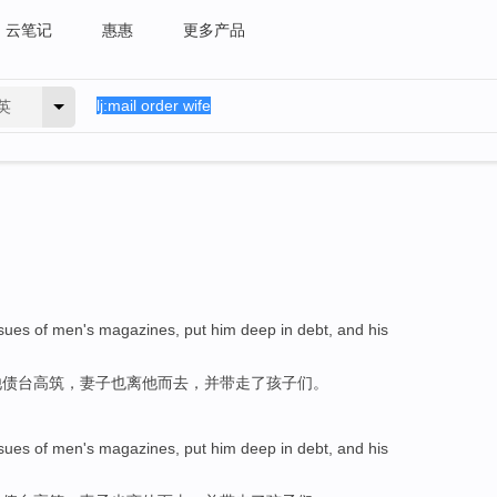
云笔记
惠惠
更多产品
英
ssues
of
men
's
magazines
,
put
him
deep in debt
, and
his
他
债台高筑
，
妻子
也离
他而去，
并带走
了
孩子们
。
ssues
of
men
's
magazines
,
put
him
deep in debt
, and
his