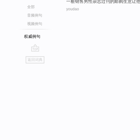
一
桩
销售
男性
杂志
过刊
的
邮购
生意
让
全部
youdao
音频例句
视频例句
权威例句
go
返回词典
top