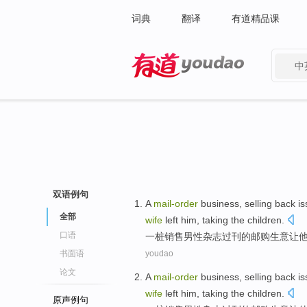
词典
翻译
有道精品课
中
有道 - 网易旗下搜索
双语例句
A
mail-
order
business
,
selling
back i
全部
wife
left
him,
taking
the
children
.
口语
一
桩
销售
男性
杂志
过刊
的
邮购
生意
让
书面语
youdao
论文
A
mail-
order
business
,
selling
back i
wife
left
him,
taking
the
children
.
原声例句