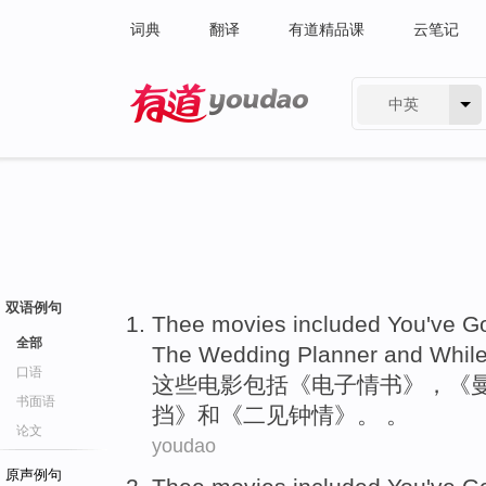
词典
翻译
有道精品课
云笔记
中英
有道 - 网易旗下搜索
双语例句
Thee
movies
included
You've Go
全部
The Wedding Planner
and
Whil
口语
这些
电影
包括
《电子
情书
》，《
书面语
挡》
和
《二见
钟情
》。 。
论文
youdao
原声例句