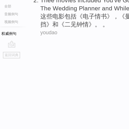
Thee
movies
included
You've Go
全部
The Wedding Planner
and
Whil
音频例句
这些
电影
包括
《电子
情书
》，《
视频例句
挡》
和
《二见
钟情
》。 。
youdao
权威例句
go
返回词典
top