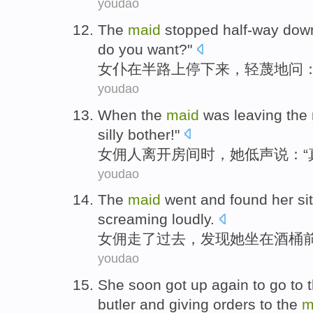
youdao
The
maid
stopped
half-way dow
do
you
want
?"
女仆
在
半路
上停下来，
轻蔑
地
问
：
youdao
When the
maid
was
leaving
the
silly
bother!"
女佣
人
离开
房间
时，
她
低声说
：“
youdao
The
maid
went
and
found
her
si
screaming loudly
.
女佣
走了过去
，
发现
她
坐在
酒桶
youdao
She
soon
got up
again
to
go to
t
butler
and
giving orders to the
m