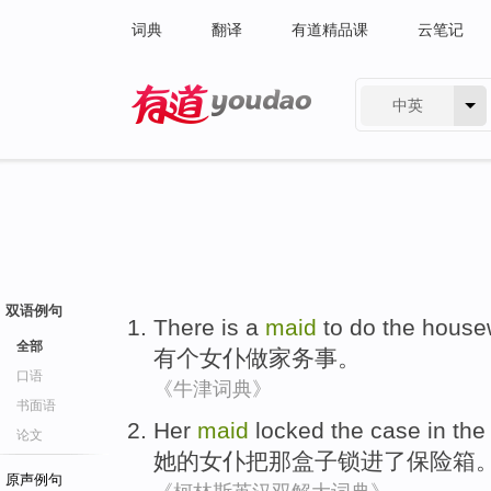
词典
翻译
有道精品课
云笔记
中英
有道 - 网易旗下搜索
双语例句
There is
a
maid
to do
the house
全部
有
个
女仆
做
家务事
。
口语
《牛津词典》
书面语
Her
maid
locked
the
case
in
the
论文
她
的
女仆
把
那
盒子
锁
进
了
保险箱
原声例句