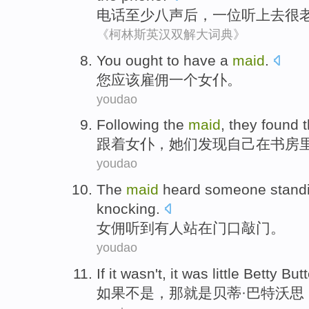
电话
至少
八
声
后
，
一
位听上去很
《柯林斯英汉双解大词典》
You
ought to
have
a
maid
.
您
应该
雇佣
一个
女仆
。
youdao
Following
the
maid
,
they
found
跟着
女仆
，
她们
发现
自己
在
书房
youdao
The
maid
heard
someone
stand
knocking
.
女佣
听到
有人
站
在
门口
敲门
。
youdao
If it
wasn't
,
it
was
little
Betty
Butt
如果
不是
，
那
就是
贝蒂
·
巴特
沃思