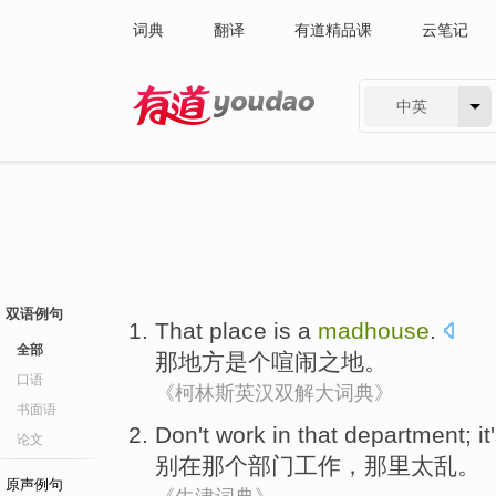
词典
翻译
有道精品课
云笔记
中英
有道 - 网易旗下搜索
双语例句
That
place
is a
madhouse
.
全部
那
地方
是个
喧闹之地。
口语
《柯林斯英汉双解大词典》
书面语
Don't
work
in
that
department
; i
论文
别
在
那个
部门
工作
，那里太
乱
。
原声例句