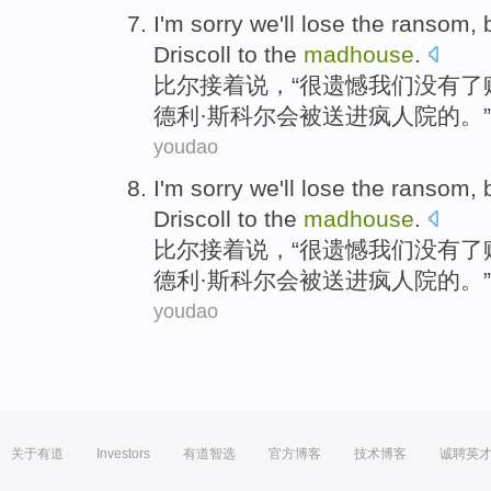
I
'm
sorry
we
'll
lose the
ransom
,
Driscoll
to
the
madhouse
.
比尔
接着说，“
很
遗憾
我们
没有
了
德利
·斯科尔会
被
送
进
疯人院的。”
youdao
I
'm
sorry
we
'll
lose the
ransom
,
Driscoll
to
the
madhouse
.
比尔
接着说，“
很
遗憾
我们
没有
了
德利
·斯科尔会
被
送
进
疯人院的。”
youdao
关于有道
Investors
有道智选
官方博客
技术博客
诚聘英