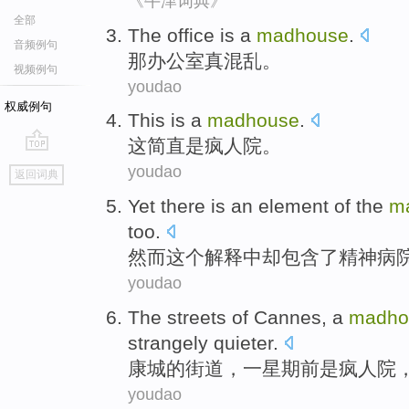
《牛津词典》
全部
The
office
is a
madhouse
.
音频例句
那
办公室
真
混乱。
视频例句
youdao
权威例句
This
is
a
madhouse
.
这
简直是
疯人院
。
go
youdao
返回词典
top
Yet
there is an
element
of the
m
too.
然而
这个
解释
中
却包含了精神
病
youdao
The
streets
of
Cannes
,
a
madho
strangely
quieter
.
康城
的
街道
，
一
星期
前
是
疯人院
youdao