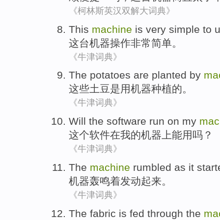
《柯林斯英汉双解大词典》
This
machine
is very
simple
to u
这
台机器操作
非常
简单
。
《牛津词典》
The
potatoes
are
planted
by
ma
这些
土豆
是
用
机器
种植
的。
《牛津词典》
Will
the
software
run
on
my
mac
这个
软件
在
我
的
机器上能用
吗？
《牛津词典》
The
machine
rumbled as
it star
机器
轰鸣
着
发动
起来
。
《牛津词典》
The fabric is fed
through
the
ma