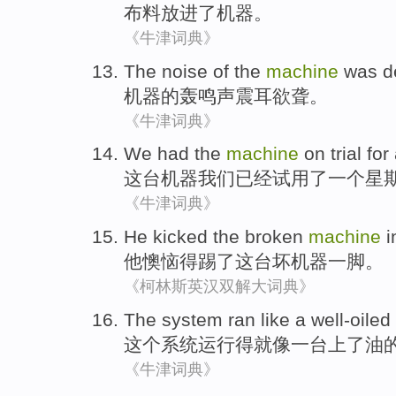
布料
放进
了
机器
。
《牛津词典》
The noise
of
the
machine
was d
机器
的
轰鸣声
震耳欲聋
。
《牛津词典》
We
had
the
machine
on trial
for
这
台机器
我们
已经
试用
了
一个
星
《牛津词典》
He
kicked
the
broken
machine
i
他
懊恼
得
踢
了
这
台坏
机器
一脚。
《柯林斯英汉双解大词典》
The
system
ran
like
a
well-oiled
这个
系统
运行得
就像
一
台上了油
《牛津词典》