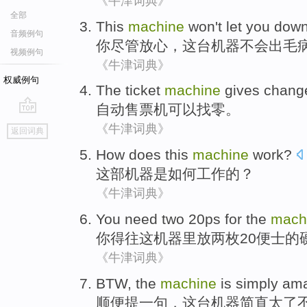
《牛津词典》
全部
This
machine
won't
let
you
down
音频例句
你
尽管放心，
这
台机器
不会
出毛
视频例句
《牛津词典》
权威例句
The ticket
machine
gives chang
自动
售票机可以找零。
go
《牛津词典》
返回词典
top
How does
this
machine
work
?
这部
机器
是
如何
工作
的？
《牛津词典》
You
need
two
20
ps
for
the
mach
你
得
往
这
机器里放
两
枚
20
便士
的
《牛津词典》
BTW
,
the
machine
is simply
ama
顺便提一句
，
这
台机器
简直
太了