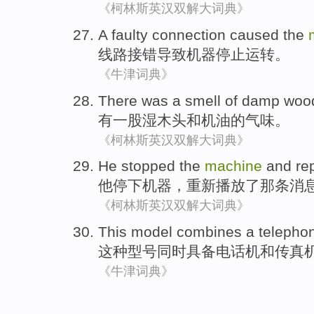
《柯林斯英汉双解大词典》
A
faulty
connection
caused
the
线路
接错
导致
机器
停止运转。
《牛津词典》
There was
a
smell
of
damp
woo
有
一
股
湿
木头
和
机油的
气味
。
《柯林斯英汉双解大词典》
He
stopped
the
machine
and
re
他
停下
机器
，
重新播放了
那条消
《柯林斯英汉双解大词典》
This
model
combines
a telepho
这种
型号
同时具备
电话机
和
传真
《牛津词典》