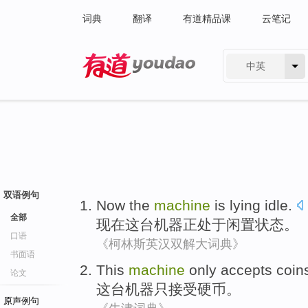
词典
翻译
有道精品课
云笔记
中英
有道 - 网易旗下搜索
双语例句
Now
the
machine
is lying
idle.
全部
现在
这
台机器
正
处于闲置状态。
口语
《柯林斯英汉双解大词典》
书面语
This
machine
only
accepts
coin
论文
这
台机器
只
接受
硬币
。
原声例句