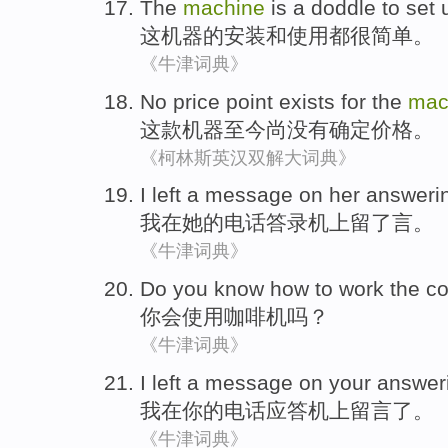
The
machine
is a doddle
to
set
这
机器
的
安装
和
使用都
很
简单。
《牛津词典》
No
price
point exists for
the
mac
这
款机器
至今尚
没有
确定
价格
。
《柯林斯英汉双解大词典》
I
left
a
message
on
her
answeri
我
在
她
的电话答录机上
留
了
言
。
《牛津词典》
Do
you
know
how to
work
the
co
你
会
使用
咖啡
机
吗？
《牛津词典》
I
left a message
on
your
answer
我
在
你
的
电话应答
机上
留言
了。
《牛津词典》