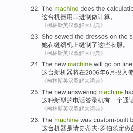
The
machine
does
the calculati
这
台机器
用
二进制
做
计算
。
《柯林斯英汉双解大词典》
She
sewed
the
dresses
on
the
她
在
缝纫机
上
缝制了
这些
衣服
。
《柯林斯英汉双解大词典》
The
new
machine
will
go
on
line
这
台
新
机器
将
在
2006年
6月投入
《柯林斯英汉双解大词典》
The
new
answering
machine
ha
这种
新型
的
电话
答录机
有
一个
通
《柯林斯英汉双解大词典》
The
machine
was
custom-built
b
这
台机器
是
请史蒂夫·
罗伯茨
定做