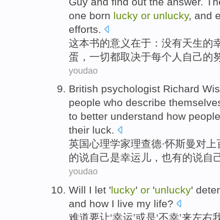
Guy and find out
the
answer. T
one
born
lucky
or
unlucky
, and
e
efforts
.
这本书
的
意义在于
：
没有
天生
的
蛋，
一切都
取决于每个人
自己
的
youdao
British
psychologist
Richard
Wi
people
who describe
themselve
to better understand how peopl
their
luck
.
英国
心理学家
理查德·怀
斯曼
对
上
的说
自己
是
幸运儿
，
也
有的说
自
youdao
Will
I
let
'
lucky
'
or
'
unlucky
'
dete
and how I
live
my
life
?
难道要
让
‘
幸运
’
或是
‘
不幸
’来左右