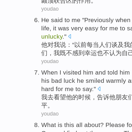
颞顶联合区的
作用
。
youdao
He
said
to
me
"
Previously
when
life
, it
was very
easy
for me to
s
unlucky
."
他
对
我
说：“
以前
每当
人们
谈及
我
们，我
既不
感到
幸运
也
不认为
自
youdao
When
I
visited
him
and
told
him 
his
bad
luck
he
smiled warmly an
hard
for
me to say."
我
去看望
他
的
时候
，
告诉
他
朋友
平。
youdao
What is this all
about
? Please f