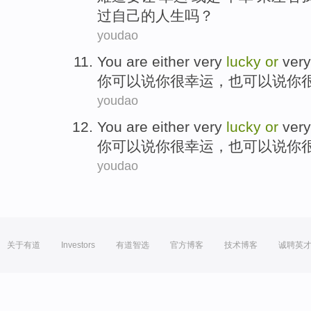
过
自己
的
人生
吗？
youdao
You are
either
very
lucky
or
very
你
可以说你
很
幸运，
也
可以说你
youdao
You are
either
very
lucky
or
very
你
可以说你
很
幸运，
也
可以说你
youdao
关于有道
Investors
有道智选
官方博客
技术博客
诚聘英