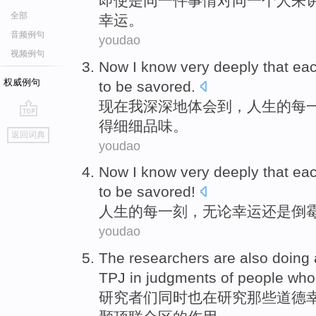
即使是
同一
件事情
对
同一个人来
全部
幸运
。
音频例句
youdao
视频例句
Now
I
know
very deeply
that
ea
权威例句
to be savored
.
现在
我
深深地
体会到，人生的
每
得
细细品味。
go
返回词典
top
youdao
Now I know very deeply that
ea
to be savored
!
人生的
每
一刻
，
无论幸运
还是
倒
youdao
The researchers
are
also
doing
TPJ
in
judgments
of
people
who
研究者
们
同时也
在
研究
那些
道德