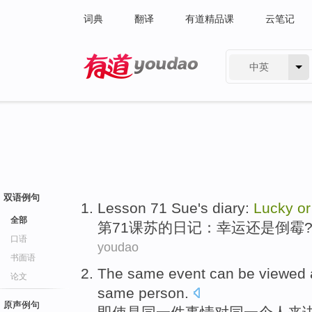
词典
翻译
有道精品课
云笔记
中英
有道 - 网易旗下搜索
双语例句
Lesson
71
Sue
's
diary
:
Lucky
or
全部
第71
课
苏
的
日记
：
幸运
还是
倒霉
口语
youdao
书面语
The
same
event
can be
viewed 
论文
same
person
.
原声例句