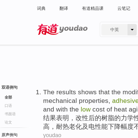
词典
翻译
有道精品课
云笔记
中英
有道 - 网易旗下搜索
双语例句
The results
shows that
the
modi
全部
mechanical
properties
,
adhesiv
口语
and with the
low
cost
of
heat
ag
书面语
结果
表明
，
改性后
的
树脂
的
力学
论文
高
，
耐热
老化
及
电性能下降幅度
youdao
原声例句