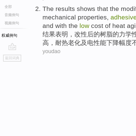
全部
The results
shows that
the
modi
音频例句
mechanical
properties
,
adhesiv
视频例句
and with the
low
cost
of
heat
ag
结果
表明
，
改性后
的
树脂
的
力学
权威例句
高
，
耐热
老化
及
电性能下降幅度
youdao
go
返回词典
top