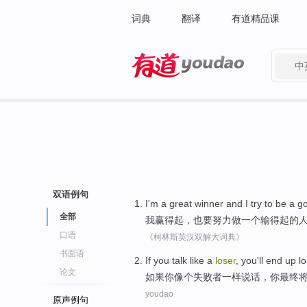
词典
翻译
有道精品课
中
有道 - 网易旗下搜索
双语例句
I
'm
a
great
winner
and I
try
to
be
a
g
全部
我
赢得起
，也
要努力
做
一个
输
得起的
口语
《柯林斯英汉双解大词典》
书面语
If
you
talk
like
a
loser
, you
'll
end up
l
论文
如果
你
像
个
失败者一样说话
，你
最终
youdao
原声例句