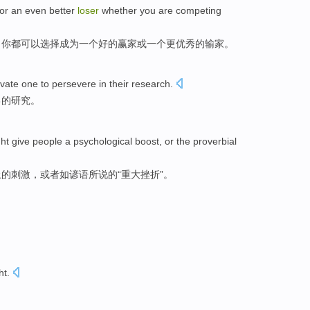
or an even better
loser
whether you are competing
，你都可以选择成为一个好的赢家或一个更优秀的输家。
vate
one to
persevere
in
their
research
.
己的
研究
。
ht
give
people
a
psychological
boost
,
or
the
proverbial
上
的
刺激
，
或者
如
谚语
所说的“重大挫折”。
ht
.