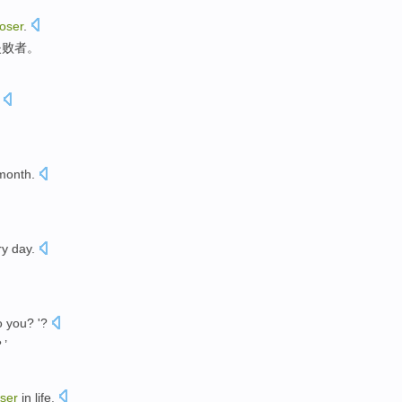
loser
.
失败者。
。
month
.
ry day
.
to
you
? '?
’
oser
in
life
.