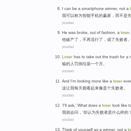
I
can be
a smartphone
winner
,
not
a
我
可以
称为
智能手机的
赢家
，
而不是
youdao
He
was broke
,
out of
fashion
,
a
loser
.
他
破产
了，
不再流行
了
，
成了
失败者
youdao
Loser
has
to take out the
trash
for
a
输
的人
罚倒垃圾
一个
月
。
youdao
And
I'm
looking more
like
a
loser
eve
这让
我
每天都
看起来
像
是个
失败者。
youdao
'
I
'll
ask
,'
What
does
a
loser
look like 
我
就会
问
，‘
你
认为
失败者
是什么样
的？
youdao
Think
of
yourself
as a winner
,
not
a
l