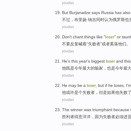
youdao
But
Burjanadze
says
Russia
has also
不过
，布里扬·
纳吉
同时认为
俄罗斯
也
youdao
Don't
chant
things like "
loser
"
or
taun
不要
反复喊着
“
失败者
”
或者
奚落
他们。
youdao
He
's this
year
's
biggest
loser
and this
他
既是
今年
最大
的
输家
，也是今年最
youdao
He
may
be a
loser
,
but
if
he
loses, I’
他
或许
是个
失败者，
但是
如果
他
失败
youdao
The winner
was triumphant
because
胜利者
得意
洋洋，
因为
失败者
必须
进
youdao