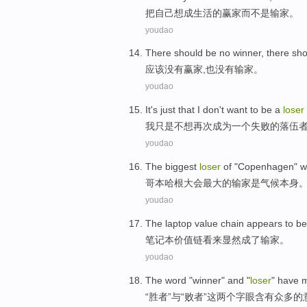
把自己
想
成
生活
的
赢家
而不是
输家
。
youdao
There
should
be
no
winner
, there sh
应该
没有
赢家
,
也
没有
输家
。
youdao
It's
just
that
I
don't want to
be
a
loser
我
只是
不想
再次
成为
一个
失败
的落伍
youdao
The
biggest
loser
of
"
Copenhagen
"
w
哥本哈根大会
最大
的
输家
是
气候
本身
youdao
The laptop
value chain
appears to
b
笔记本
价值链
看来
显然
成了输家。
youdao
The
word
"
winner
"
and
"
loser
"
have
“
胜者
”
与
“
败者
”
这
两个字眼
含有
众多
的