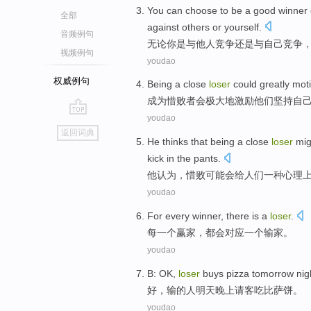
Y
ou can choose to be a good winner 
全部
against others or yourself.
音频例句
无
论你是与他人竞争还是与自己竞争
视频例句
youdao
权威例句
Being a
close
loser
could
greatly
moti
成为
惜败者
会
极大地
激励
他们
坚持
自
youdao
go
返回词典
top
He
thinks
that being
a
close
loser
mig
kick in the pants.
他
认为
，
惜败
可能会
给
人们
一种
心理
youdao
For every
winner
, there is
a
loser
.
每
一
个
赢家
，都会对应一个
输家
。
youdao
B:
OK
,
loser
buys
pizza
tomorrow
nig
好
，
输
的人
明天
晚上
请客
吃比萨饼
。
youdao