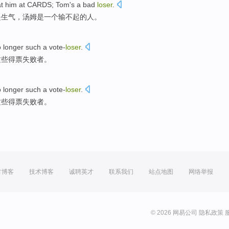
t
him
at
CARDS; Tom
's
a
bad
loser
.
是
生气
，汤姆
是
一个
输不起的人。
 longer
such
a vote-
loser
.
这些得票
失败者
。
 longer
such
a vote-
loser
.
这些得票
失败者
。
方博客
技术博客
诚聘英才
联系我们
站点地图
网络举报
© 2026 网易公司
隐私政策