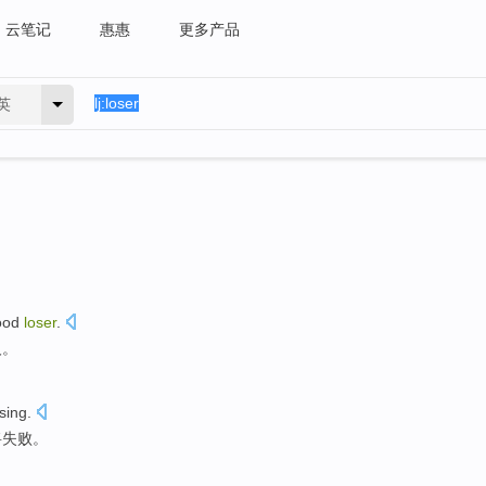
云笔记
惠惠
更多产品
英
ood
loser
.
人。
osing
.
将
失败
。