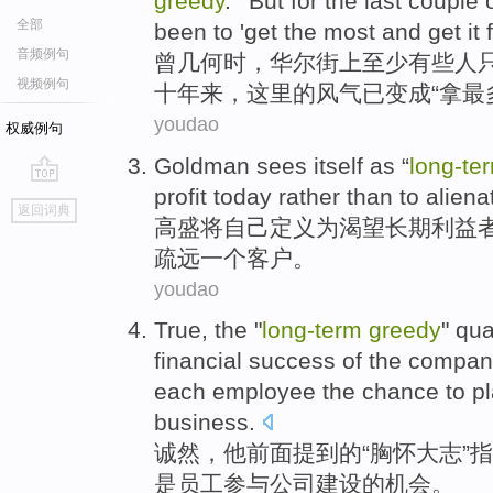
greedy
. '
But
for the
last
couple
全部
been
to '
get
the
most
and
get
it f
音频例句
曾几何时
，
华尔街
上
至少
有些
人
视频例句
十年来
，这里的
风气
已
变成“
拿
最
youdao
权威例句
Goldman sees
itself
as
“
long-
te
profit
today
rather than to
aliena
go
返回词典
top
高盛
将
自己
定义
为
渴望
长期
利益
疏远
一个
客户
。
youdao
True
,
the
"
long-
term
greedy
" qua
financial
success
of
the
compan
each
employee
the
chance
to
p
business
.
诚然
，
他
前面
提到
的
“胸怀
大志
”
是
员工
参与
公司
建设
的
机会
。