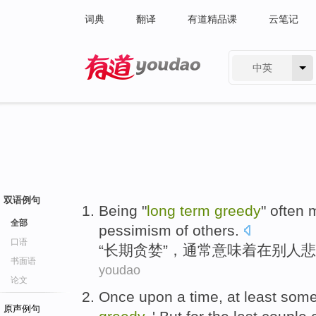
词典
翻译
有道精品课
云笔记
中英
有道 - 网易旗下搜索
双语例句
Being "
long
term
greedy
"
often
全部
pessimism
of
others
.
口语
“
长期
贪婪
”，
通常
意味着
在
别人
悲
书面语
youdao
论文
Once upon a time
,
at least
som
原声例句