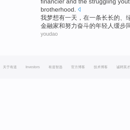
financier
and
the
struggling
yout
brotherhood.
我
梦想
有
一
天
，
在
一
条
长长的、
金融家
和
努力奋斗
的
年轻人
缓步
youdao
关于有道
Investors
有道智选
官方博客
技术博客
诚聘英