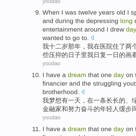
youdao
When
I
was
twelve
years old
I
s
and
during
the
depressing
long
entertainment
around
I
drew
da
wanted to go to.
我
十二
岁
那年，我
在
医院
住了
两
些
压抑的
日子里
我
日复一日
的
画
youdao
I
have a
dream
that
one
day
on
financier
and
the
struggling
yout
brotherhood.
我
梦想
有
一
天
，
在
一
条
长长的、
金融家
和
努力奋斗
的
年轻人
缓步
youdao
I
have a
dream
that
one
day
on