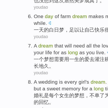
也
没想到
这次
居然
美梦
成真了。
youdao
One
day
of
farm
dream
makes
m
while
.
一
天
的
白日梦
，
足以让
自己
快乐
youdao
A
dream
that
will need
all
the
lo
your
life
for as
long
as you
live
.
一个
梦想
需要
用一生
的
爱
去灌注
长
地久
。
youdao
A wedding
is
every
girl
's
dream
.
but
a
sweet memory
for
a
long
t
婚礼
是
每个
女生
的
梦想
，
不单
了
的
回忆
。