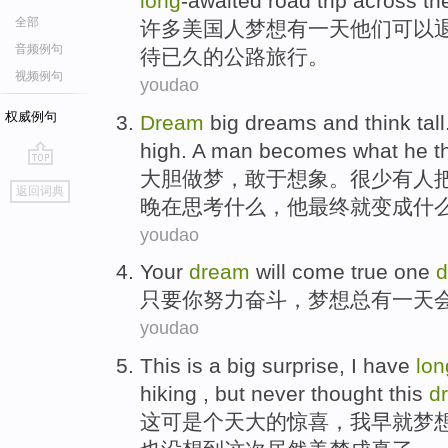
long
-awaited
road
trip
across th
全部
许多
美国
人
梦想
有
一天
他们
可以
音频例句
待已
久
的
公路
旅行
。
视频例句
youdao
权威例句
Dream
big dreams
and
think
tall
high
.
A
man
becomes
what
he
t
大胆
做梦
，
敢于
想象
。
很少
有人
go
返回词典
top
晚在思考
什么
，
他
最终
就
变成什
youdao
Your
dream
will
come
true
one
d
只要
你
努力奋斗，
梦想
总有
一
天
youdao
This
is
a
big
surprise
,
I
have
lon
hiking
,
but
never
thought
this
d
这
可是
个
天大
的
惊喜
，
我
早就
梦