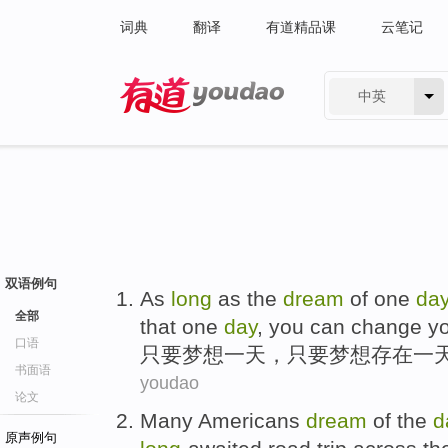
词典
翻译
有道精品课
云笔记
中英
有道 - 网易旗下搜索
双语例句
As
long
as the
dream
of
one
da
全部
that one
day
,
you can
change
y
口语
只要
梦想
一
天
，只要梦想
存在
一
书面语
youdao
论文
Many
Americans
dream
of
the
d
原声例句