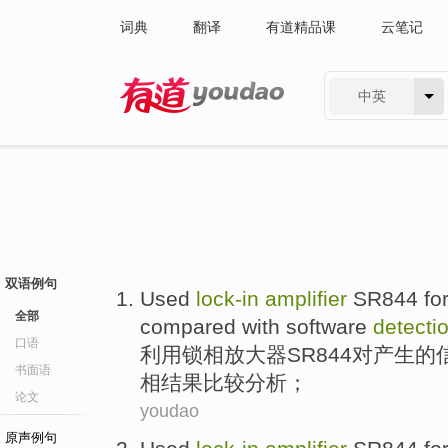
词典
翻译
有道精品课
云笔记
中英
有道 - 网易旗下搜索
双语例句
Used
lock-in
amplifier
SR844
fo
全部
compared
with
software
detecti
口语
利用
锁
相
放大器
SR844
对产生的
书面语
相结果比较分析；
论文
youdao
原声例句