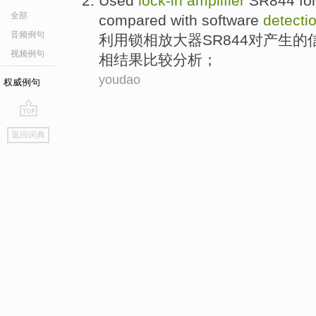
Used
lock-in
amplifier
SR844
fo
全部
compared
with
software
detecti
音频例句
利用
锁
相
放大器
SR844
对产生的
视频例句
相结果比较分析；
youdao
权威例句
go
返回词典
top