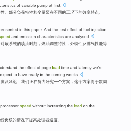
teristics
of
variable
pump
at
first
.
特性
、
部分
负荷
特性
和
变量
泵
在不同
的
工况下的效率
特点
。
presented
in this paper.
And
the test effect
of
fuel
injection
speed
and
emission
characteristics
are analysed
.
并
对该系统的
喷
油
时刻
，
燃油
调整
特性
，外特性
及
排气
性能等
nderstand
the effect of
page
load
time
and
latency
we
're
expect to have
ready
in the
coming weeks
.
速度
及
延迟
，
我们
正在
努力
研究
一个
方案
，
这个
方案将于数周
processor
speed
without
increasing
the
load
on
the
总线
负载
的
情况下
提高
处理器
速度
。