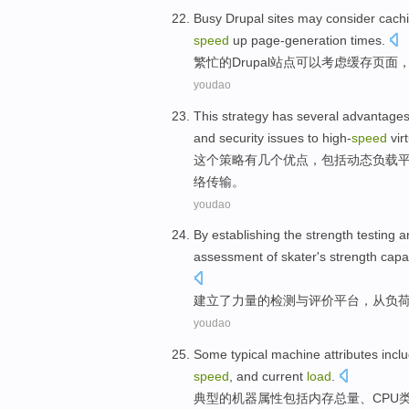
Busy
Drupal
sites
may
consider
cach
speed
up
page-generation times
.
繁忙
的
Drupal
站点
可以
考虑
缓存
页面
youdao
This
strategy
has
several
advantage
and
security
issues
to
high-
speed
vir
这个
策略
有
几个
优点
，
包括
动态
负载
络传输
。
youdao
By
establishing
the
strength
testing
a
assessment
of
skater
's
strength
capa
建立
了
力量
的
检测
与
评价
平台
，
从
负
youdao
Some typical
machine
attributes
incl
speed
,
and
current
load
.
典型
的
机器
属性
包括
内存
总量
、
CPU