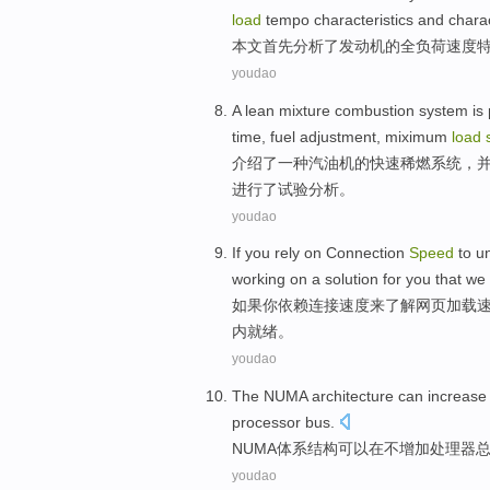
load
tempo
characteristics
and
charac
本文
首先分析
了
发动机
的
全
负荷
速度
youdao
A
lean mixture
combustion
system
is
time
,
fuel
adjustment
,
miximum
load
介绍
了
一种
汽油机
的
快速
稀
燃
系统
，
进行了试验分析。
youdao
If
you
rely on
Connection
Speed
to
u
working
on
a
solution for
you
that
we 
如果
你
依赖
连接
速度
来
了解
网页
加载
内就绪。
youdao
The NUMA
architecture
can
increase
processor
bus
.
NUMA
体系结构
可以
在
不
增加
处理器
youdao