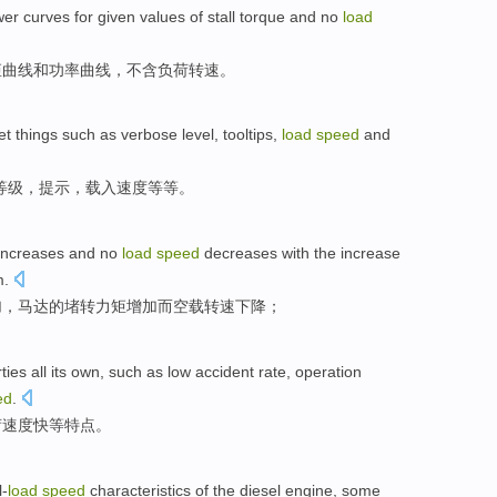
wer
curves
for given
values
of stall
torque
and
no
load
矩
曲线
和
功率
曲线
，
不
含
负荷
转速。
et
things such as
verbose
level
,
tooltips
,
load
speed
and
等级
，
提示
，
载入
速度等等。
increases
and
no
load
speed
decreases
with
the
increase
m
.
加
，
马达
的
堵
转力矩
增加
而
空载
转速
下降
；
ties
all its own,
such
as
low
accident
rate,
operation
ed
.
荷
速度快
等
特点
。
l-
load
speed
characteristics
of
the
diesel engine
,
some