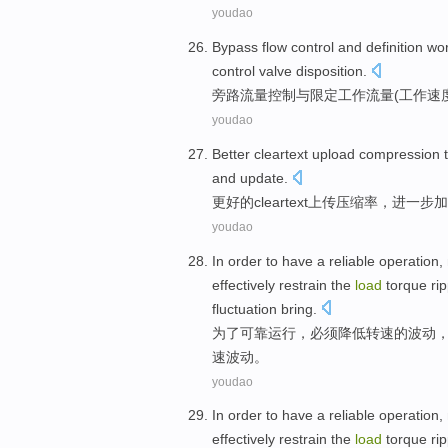
youdao
Bypass
flow
control
and
definition
wo
control valve
disposition
.
旁路
流量
控制
与
限定
工作
流量
(
工作
速
youdao
Better
cleartext
upload
compression
and
update
.
更好
的
cleartext
上传
压缩率
，
进一步
加
youdao
In order to
have a
reliable
operation
,
effectively
restrain
the
load
torque
ri
fluctuation
bring
.
为了
可靠
运行
，
必须
降低
转速
的
波动
速波动。
youdao
In order to
have a
reliable
operation
,
effectively
restrain
the
load
torque
ri