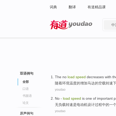
词典
翻译
有道精品课
中
有道 - 网易旗下搜索
双语例句
The
no
load
speed
decreases
with th
全部
随着
环境
温度
的
增加
马达的
空载
转速
口语
youdao
书面语
No -
load
speed
is
one
of
important
p
论文
无
负载
转速
是
电动机
设计
过程
中的
一
youdao
原声例句