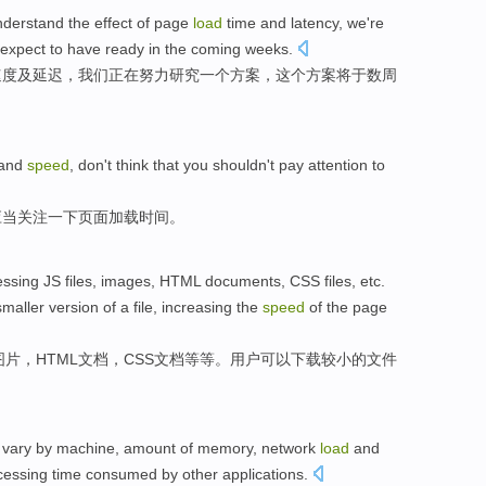
nderstand
the effect of
page
load
time
and
latency
,
we
're
expect to have
ready
in the
coming weeks
.
速度
及
延迟
，
我们
正在
努力
研究
一个
方案
，
这个
方案将于数周
and
speed
, don't think that
you
shouldn't
pay attention
to
应当
关注
一下
页面
加载
时间。
ssing
JS
files
,
images
,
HTML
documents
,
CSS
files, etc.
maller
version
of
a
file
,
increasing
the
speed
of the
page
图片
，
HTML
文档
，
CSS
文档等等。
用户
可以
下载
较小
的
文件
vary
by
machine
,
amount of memory
,
network
load
and
cessing
time
consumed
by
other
applications
.