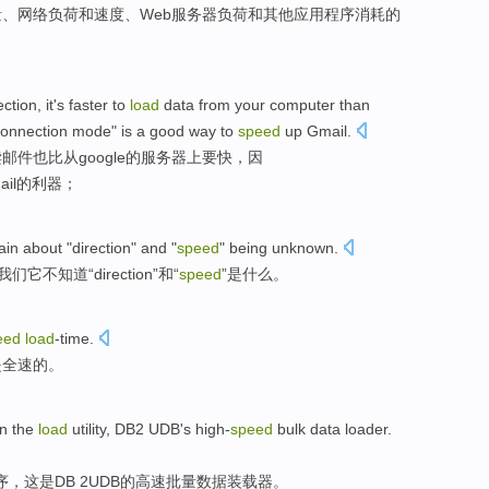
量
、
网络
负荷
和
速度
、
Web
服务器
负荷和
其他
应用程序
消耗
的
ction
, it's
faster
to
load
data
from
your computer
than
onnection
mode
"
is
a good way to
speed
up
Gmail
.
读邮件也
比
从
google
的
服务器上
要
快
，
因
ail
的利器；
ain
about
"
direction
"
and
"
speed
"
being
unknown.
我们它不
知道
“
direction
”
和
“
speed
”
是
什么。
eed
load
-time
.
是
全速
的。
n
the
load
utility
,
DB2
UDB
's
high-
speed
bulk
data
loader
.
序
，
这
是
DB 2
UDB
的
高速
批量
数据
装载器
。