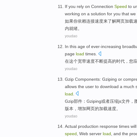
If
you
rely on
Connection
Speed
to
u
working
on
a
solution for
you
that
we 
如果
你
依赖
连接
速度
来
了解
网页
加载
内就绪。
youdao
In
this
age
of
ever-increasing
broadb
page
load
times
.
在
这个
宽带
速度
不断
提高
的
时代
，
您
youdao
Gzip
Components
:
Gziping
or
compre
allows the
user
to
download
a much s
load
.
Gzip
部件
：
Gziping
或者
压缩
js
文件
，
版本
，
增加
网页
的
加载
速度
。
youdao
Actual
production
response
times
will
speed
,
Web
server
load
, and the
pro