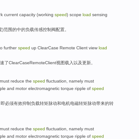
rk
current
capacity
(
working
speed
)
scope
load
sensing
度
)
范围
的中的
负载
传感
控制阀
配置
。
to further
speed
up
ClearCase
Remote
Client
view
load
速
了
ClearCase
Remote
Client
视图
载入
以及
更新
。
must
reduce
the
speed
fluctuation
,
namely
must
pple
and
motor
electromagnetic
torque ripple
of
speed
，
即
必须
有效
抑制
负载
转
矩
脉动
和
电机
电磁
转矩脉动
带来
的转
must
reduce
the
speed
fluctuation
,
namely
must
pple
and
motor
electromagnetic
torque ripple
of
speed