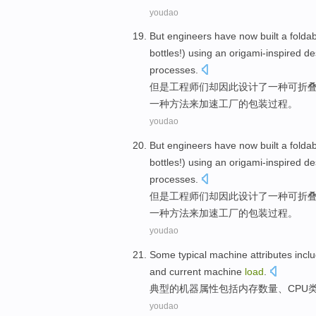
youdao
But
engineers
have now built
a
folda
bottles!)
using
an origami-inspired
de
processes
.
但是
工程师
们却因此
设计
了
一
种
可折
一种
方法
来
加速
工厂
的
包装
过程。
youdao
But
engineers
have now built
a
folda
bottles!)
using
an origami-inspired
de
processes
.
但是
工程师
们却因此
设计
了
一
种
可折
一种
方法
来
加速
工厂
的
包装
过程。
youdao
Some typical
machine
attributes
incl
and
current
machine
load
.
典型
的
机器
属性
包括
内存
数量
、
CPU
youdao