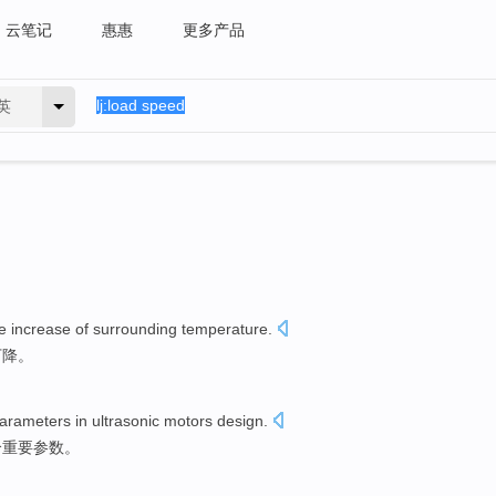
云笔记
惠惠
更多产品
英
e
increase
of
surrounding
temperature
.
下降
。
arameters
in
ultrasonic motors
design
.
个
重要
参数
。