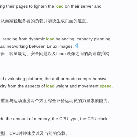
ing
their
pages
to lighten
the
load
on their
server
and
，
从而
减轻
服务器
的
负载
并
加快
生成页面的速度。
s
,
ranging from
dynamic
load
balancing
,
capacity
planning
,
tual
networking
between
Linux
images
.
平衡
、
容量
规划
、
安全
问题
以及
Linux
映像
之间
的
高速
虚拟
网
nd
evaluating
platform
, the author made
comprehensive
city
from
the aspects
of
load
weight
and
movement
speed
.
荷
重量
与
运动
速度
两
个方面
综合
评价
运动员
的
力量素质
能力
。
ude
the
amount
of
memory
, the
CPU
type
, the CPU
clock
类型
、CPU
时钟
速度
以及
当前
的
负载
。