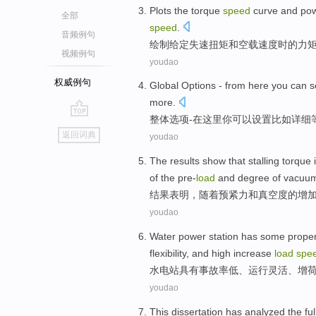
Plots
the
torque
speed
curve
and
po
全部
speed
.
音频例句
绘制
给定
失速
扭矩
和
空载
速度
时的
力
视频例句
youdao
权威例句
Global
Options
-
from here
you
can
s
more.
整体
选项
-
在
这里
你
可以
设置
比如
详细
go
返回词典
youdao
top
The results
show that
stalling
torque
of
the
pre-
load
and
degree of
vacuu
结果
表明
，
随着
预紧力
和
真空度
的
增
youdao
Water power station
has
some
proper
flexibility
, and
high increase
load
spe
水电站
具有
事故率
低
、
运行
灵活
、
增
youdao
This dissertation
has analyzed
the ful