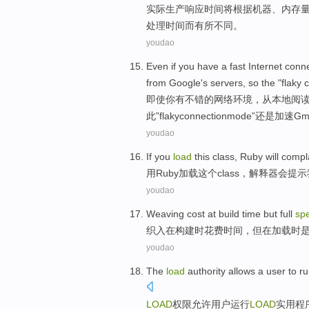
实际
生产
响应
时间
将
根据
机器
、内
存
处理
时间
而有所不同
。
youdao
Even if
you
have a
fast
Internet
conne
from
Google's
servers
,
so
the "
flaky
c
即使
你
有
不错
的
网络
环境，
从
本地阅
此
”
flaky
connection
mode
”
还是
加速
Gm
youdao
If you
load
this
class
,
Ruby
will
compl
用
Ruby
加载
这个
class
，解释器
会
提示
youdao
Weaving
cost
at
build
time
but
full
sp
织
入
在
构建
时
花费
时间
，
但
在加载时
youdao
The
load
authority
allows
a
user
to
ru
LOAD
权限
允许
用户
运行
LOAD
实用程