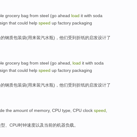
ble
grocery
bag
from steel (go ahead
load
it with soda
sign
that could
help
speed
up
factory
packaging
叠
的钢质
包装袋
(用来
装
汽水瓶)，他们受到折纸的启发设计了
ble
grocery
bag
from steel (go ahead,
load
it with soda
sign
that could
help
speed
up
factory
packaging
叠
的钢质
包装袋
(用来
装
汽水瓶)，他们受到折纸的启发设计了
ude
the
amount
of
memory
,
CPU
type
, CPU
clock
speed
,
类型
、CPU
时钟
速度
以及
当前
的机器
负载
。