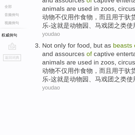
and
assources
of
captive
entert
全部
animals
are
used
in zoos
,
circu
音频例句
动物
不仅
用作
食物
，
而且
用于
驮
视频例句
乐
-
这
就是
动物园
、
马戏团之类
使
youdao
权威例句
Not only
for
food
,
but
as
beasts
and
assources
of
captive
entert
go
返回词典
top
animals
are
used
in zoos
,
circu
动物
不仅
用作
食物
，
而且
用于
驮
乐
-
这
就是
动物园
、
马戏团之类
使
youdao