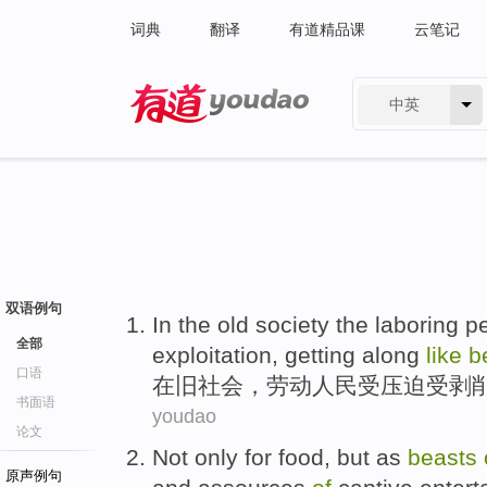
词典
翻译
有道精品课
云笔记
中英
有道 - 网易旗下搜索
双语例句
In
the old
society
the
laboring
p
全部
exploitation
, getting
along
like
b
口语
在
旧社会
，
劳动
人民
受
压迫
受
剥
书面语
youdao
论文
Not only
for
food
,
but
as
beasts
原声例句