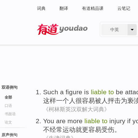
词典
翻译
有道精品课
云笔记
中英
有道 - 网易旗下搜索
双语例句
Such
a
figure
is
liable
to
be atta
全部
这样
一个
人
很
容易
被
人抨击
为
亵
口语
《柯林斯英汉双解大词典》
书面语
You
are
more
liable
to
injury
if 
论文
不经常
运动
就
更
容易
受伤
。
原声例句