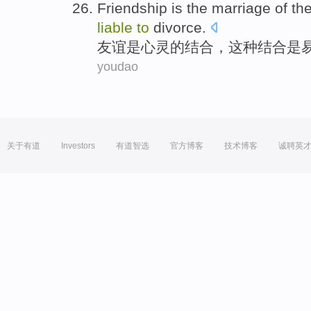
Friendship
is
the
marriage
of
th
liable
to
divorce
.
友谊
是
心灵
的
结合
，
这种
结合是
youdao
关于有道
Investors
有道智选
官方博客
技术博客
诚聘英