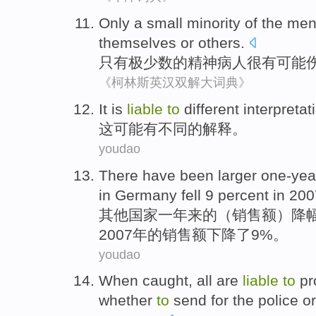
Only
a small minority
of the
ment
themselves
or
others
.
只有
极少数
的
精神
病人很
有
可能
《柯林斯英汉双解大词典》
It
is
liable
to
different
interpretat
这
可能
有
不同
的解释。
youdao
There have been
larger
one-yea
in
Germany
fell
9 percent in 20
其他
国家
一年来的（
销售额
）
降
2007年的销售额
下降了
9%。
youdao
When
caught
,
all
are
liable
to
pr
whether
to
send for
the
police
or