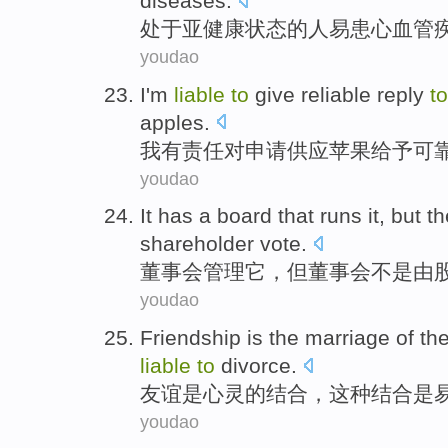
diseases
.
处于亚健康状态
的
人
易
患
心血管
youdao
I'm
liable
to
give
reliable
reply
to
apples
.
我
有责任
对
申请
供应
苹果
给予
可
youdao
It has a
board
that
runs
it
,
but
th
shareholder
vote
.
董事会
管理
它
，
但
董事会
不是
由
youdao
Friendship
is
the
marriage
of
th
liable
to
divorce
.
友谊
是
心灵
的
结合
，
这种
结合是
youdao