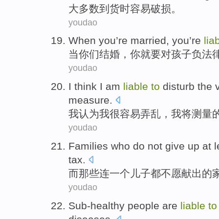
大多数
到货时
容易
破损
。
youdao
When
you
’re married,
you
’re
lia
当
你们
结婚，
你
就要
对
孩子
负法
youdao
I
think
I
am
liable
to
disturb
the
v
measure
.
我
认为
我
很
容易
弄乱
，我
将
测量
youdao
Families
who
do not
give
up at 
tax.
而
那些
连
一个
儿子
都不
愿
献出
的
youdao
Sub-healthy
people
are
liable
to