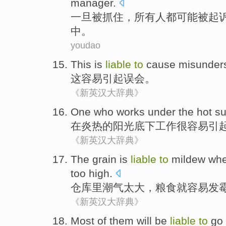
manager
.
一旦
被抓住
，
所有人
都
可能
被
起
中
。
youdao
This
is
liable
to
cause
misunder
这
容易
引起
误会
。
《新英汉大辞典》
One who
works
under
the
hot
s
在
炎热
的阳光
底下
工作
很
容易
引
《新英汉大辞典》
The
grain
is
liable
to
mildew
when
too
high
.
仓库里潮气
太
大
，
粮食
就
容易
发
《新英汉大辞典》
Most
of them will be
liable
to
go