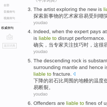
《牛津词典》
全部
The
artist
exploring
the
new
is
l
音频例句
探索
新
事物
的
艺术家
容易
受到嘲
视频例句
youdao
权威例句
Indeed
,
when
the expert
pays at
is
liable
to
disrupt
performance
.
go
确实
，
当
专家
关注
技巧
时，
这
很
返回词典
top
youdao
The
descending
rock
is substant
surrounding
mantle
and
hence
i
liable
to
fracture
.
下降
的
岩石
比
周围
的
地幔
的
温度
易
断裂。
youdao
Offenders
are
liable
to
fines
of
u