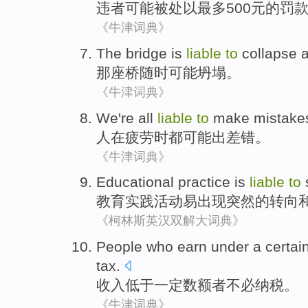
违者
可能
被处以最多500元的罚
《牛津词典》
The
bridge
is
liable
to
collapse 
那
座桥
随时可能
坍塌。
《牛津词典》
We
're all
liable
to
make
mistak
人在
疲劳
时
都
可能
出差错
。
《牛津词典》
Educational
practice
is
liable
to
教育
实践活动
易
出现突然
的
转向
《柯林斯英汉双解大词典》
People
who
earn
under
a certai
tax
.
收入
低于
一定
数额
者
不必
纳税
。
《牛津词典》