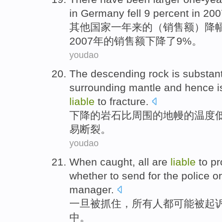
in
Germany
fell
9 percent in 20
其他
国家
一年来的（
销售额
）
降
2007年的销售额
下降了
9%。
youdao
The
descending
rock
is substant
surrounding
mantle
and
hence
i
liable
to
fracture
.
下降
的
岩石
比
周围
的
地幔
的
温度
易
断裂。
youdao
When
caught
,
all
are
liable
to p
whether
to send for
the
police
or
manager
.
一旦
被抓住
，
所有人
都
可能
被
起
中
。