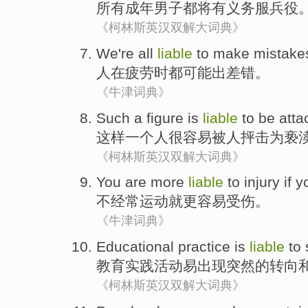
所有
成年
男子
都
将
有
义务
服兵役
《柯林斯英汉双解大词典》
We
're all
liable
to
make
mistak
人在
疲劳
时
都
可能
出差错
。
《牛津词典》
Such
a
figure
is
liable
to
be atta
这样
一个
人
很
容易
被
人抨击
为
亵
《柯林斯英汉双解大词典》
You
are
more
liable
to
injury
if 
不经常
运动
就
更
容易
受伤
。
《牛津词典》
Educational
practice
is
liable
to
教育
实践活动
易
出现突然
的
转向
《柯林斯英汉双解大词典》