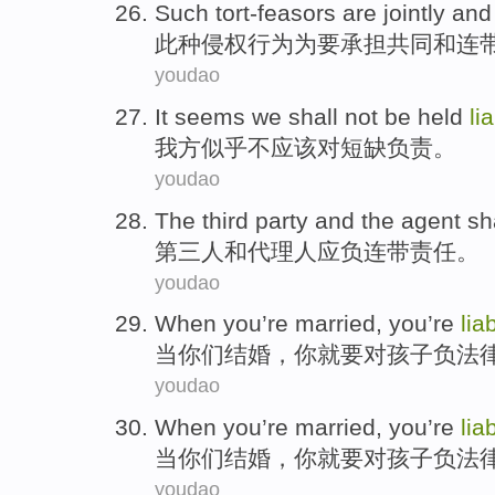
Such tort-feasors
are
jointly
and
此种
侵权行为为要承担
共同
和
连
youdao
It seems
we shall
not
be
held
li
我方
似乎
不
应该
对短缺
负责
。
youdao
The third
party
and
the agent
sh
第三
人
和
代理人
应
负
连带责任。
youdao
When
you
’re married,
you
’re
lia
当
你们
结婚，
你
就要
对
孩子
负法
youdao
When
you
’re married,
you
’re
lia
当
你们
结婚，
你
就要
对
孩子
负法
youdao