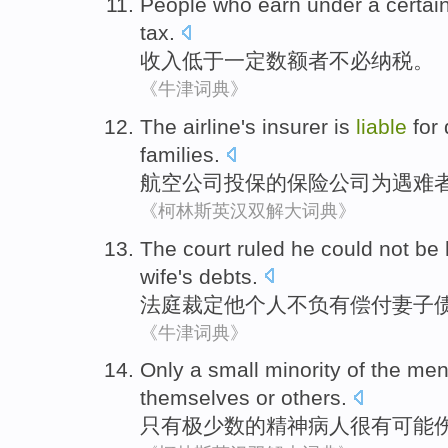
People
who
earn
under
a certai
tax
.
收入
低于
一定
数额
者
不必
纳税
。
《牛津词典》
The airline
's insurer
is
liable
for
families
.
航空
公司
投保
的保险公司为遇难
《柯林斯英汉双解大词典》
The court
ruled
he
could
not
be 
wife
's debts
.
法庭
裁定
他
个人
不
负有偿付
妻子
《牛津词典》
Only
a small minority
of the
ment
themselves
or
others
.
只有
极少数
的
精神
病人很
有
可能