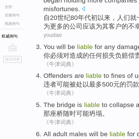
began
holding
more
companies
全部
misfortunes
.
音频例句
自
20世纪80
年代
初
以来，人们就
视频例句
为
更多
的
公司
应该
为
其
客户
的不
youdao
权威例句
You
will be
liable
for
any
damag
你
必须
对造成的
任何
损失
负赔偿
go
返回词典
top
《牛津词典》
Offenders
are
liable
to fines
of
u
违者
可能
被处以最多500元的罚
《牛津词典》
The
bridge
is
liable
to collapse 
那
座桥
随时可能
坍塌。
《牛津词典》
All
adult
males
will be
liable
for 