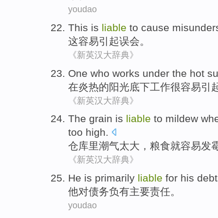
youdao
This
is
liable
to
cause
misunder
这
容易
引起
误会
。
《新英汉大辞典》
One who
works
under
the
hot
s
在
炎热
的阳光
底下
工作
很
容易
引
《新英汉大辞典》
The
grain
is
liable
to
mildew
when
too
high
.
仓库里潮气
太
大
，
粮食
就
容易
发
《新英汉大辞典》
He
is
primarily
liable
for
his
debt
他
对
债务
负有
主要
责任。
youdao