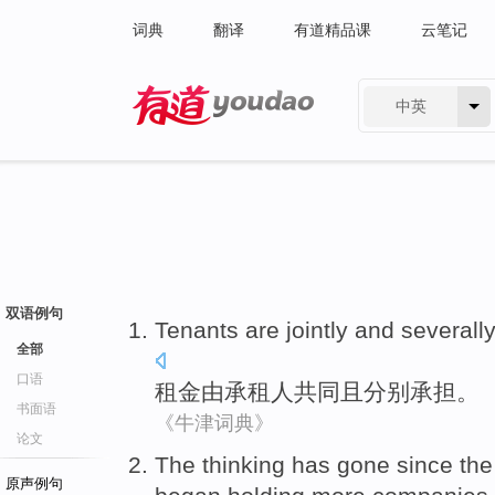
词典
翻译
有道精品课
云笔记
中英
有道 - 网易旗下搜索
双语例句
Tenants are
jointly
and
severall
全部
口语
租金
由
承租人
共同
且
分别
承担
。
书面语
《牛津词典》
论文
The
thinking
has gone since
th
原声例句