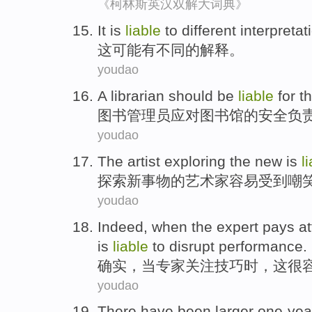
《柯林斯英汉双解大词典》
It
is
liable
to
different
interpretat
这
可能
有
不同
的解释。
youdao
A librarian
should be
liable
for
th
图书
管理员
应对
图书馆
的安全负
youdao
The
artist
exploring
the
new
is
l
探索
新
事物
的
艺术家
容易
受到嘲
youdao
Indeed
,
when
the expert
pays at
is
liable
to
disrupt
performance
.
确实
，
当
专家
关注
技巧
时，
这
很
youdao
There have been
larger
one-yea