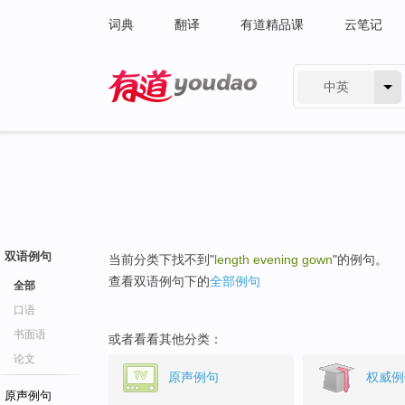
词典
翻译
有道精品课
云笔记
中英
有道 - 网易旗下搜索
双语例句
当前分类下找不到"
length evening gown
"的例句。
查看双语例句下的
全部例句
全部
口语
书面语
或者看看其他分类：
论文
原声例句
权威例
原声例句