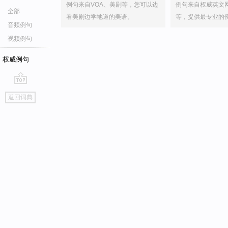
例句来自VOA、美剧等，您可以边
例句来自权威英文
全部
看美剧边学地道的美语。
等，提供最专业的
音频例句
视频例句
权威例句
go
返回词典
top