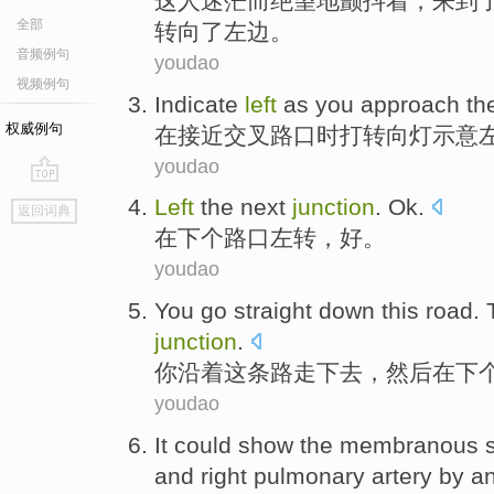
这
人
迷茫
而
绝望地
颤抖
着，
来到
全部
转向
了
左边
。
音频例句
youdao
视频例句
Indicate
left
as you
approach
th
权威例句
在
接近
交叉
路口时打转向灯
示意
youdao
go
Left
the next
junction
.
Ok
.
返回词典
top
在下
个
路口左转
，
好
。
youdao
You
go straight down
this
road
.
junction
.
你
沿着
这
条路
走下去，
然后
在下
youdao
It could
show
the membranous
and right pulmonary
artery
by
a