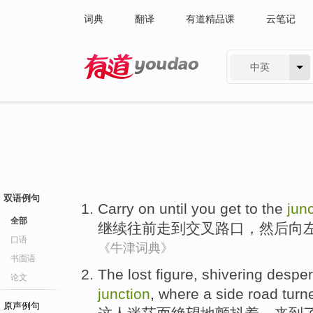
词典
翻译
有道精品课
云笔记
中英
有道 - 网易旗下搜索
双语例句
Carry on
until you get
to
the
jun
全部
继续
往前走
到
交叉
路口，
然后
向
口语
《牛津词典》
书面语
The
lost figure
,
shivering
desper
论文
junction
,
where
a side
road
turn
原声例句