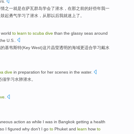
rs
.
事情
之一
就是
在
萨瓦
群岛
学会了
潜水
，在那之前的好些年我一
是
鼓起勇气学习
了潜水，从那以后我就迷上了。
e
world
to
learn
to
scuba
dive
than
the
glassy
seas
around
the
U.S
..
端
的
基
韦斯
特(
Key
West)
这
片
晶莹
透明的
海域
更
适合
学习
戴水
ba
dive
in
preparation
for
her
scenes
in the
water
.
必须
学习
水
肺
潜水
。
ive
.
aneous action as while
I
was
in
Bangkok
getting a
health
so I
figured
why
don't
I
go
to
Phuket
and
learn
how
to