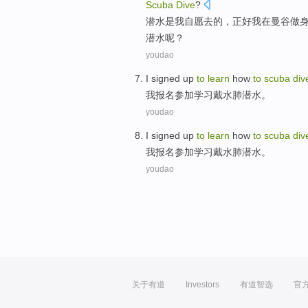
Scuba
Dive
?
潜水
是
我
自愿
去
的，正好我
在
曼谷
做
潜水呢？
youdao
I
signed up
to
learn
how
to
scuba
div
我
报名
参加
学习
戴水肺
潜水。
youdao
I
signed up
to
learn
how
to
scuba
div
我
报名
参加
学习
戴水肺
潜水。
youdao
关于有道
Investors
有道智选
官