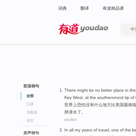
词典
翻译
有道精品课
中
有道 - 网易旗下搜索
双语例句
There might be
no
better
place
in
the
全部
Key
West
, at the
southernmost
tip
of
口语
世界上
恐怕
没有什么
地方
比
美国
最
南
肺
潜水
了。
书面语
youdao
论文
In
all
my
years
of
travel
,
one
of the
b
原声例句