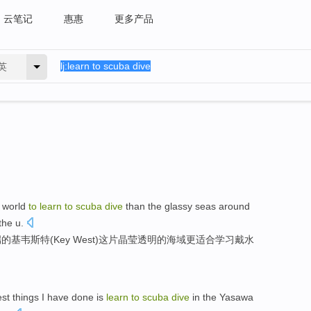
云笔记
惠惠
更多产品
英
world
to
learn
to
scuba
dive
than
the
glassy
seas
around
the
u
.
端
的
基
韦斯
特(
Key
West)
这
片
晶莹
透明
的
海域
更
适合
学习
戴水
est
things
I
have done
is
learn
to
scuba
dive
in
the
Yasawa