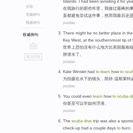
Islands
.
I
had been
avoiding
it for
yea
全部
在
我
旅行
的
那些
年
里，
我
做
过
最棒
的
音频例句
直都避免尝试这件事，然而我最后还
视频例句
youdao
There might be
no
better
place
in th
权威例句
Key
West
, at
the southernmost
tip
of
世界上
恐怕
没有什么
地方
比
美国最南
go
肺
潜水
了。
返回词典
top
youdao
Kate
Winslet
had
to
learn
how
to
scu
为
拍摄
在
水下
的
镜头
，
凯特
·
温斯莱特
youdao
You
could
even
learn
how
to
scuba
d
你
甚至
可以
学
如何
浮
潜
。
youdao
The
scuba
dive
trip
was
also a spont
check-up
had
a couple days
to
burn, 