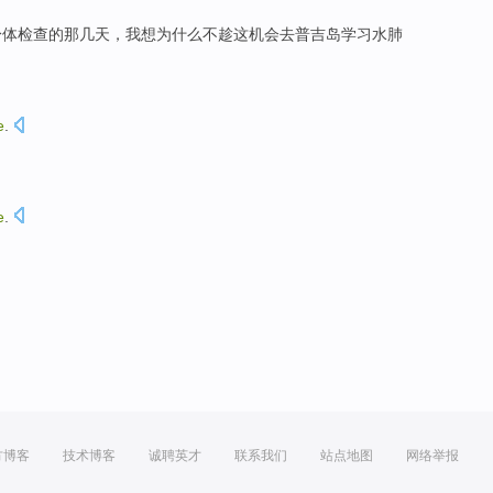
身体
检查
的那
几天
，我
想
为什么
不
趁这机会去
普吉岛
学习
水肺
e
.
e
.
方博客
技术博客
诚聘英才
联系我们
站点地图
网络举报