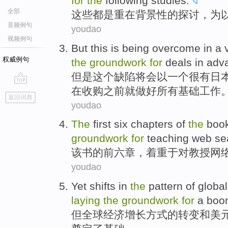
for
the
following
studies
.
全部
这些
都是
重在
背景性
的
探讨
，
为
音频例句
youdao
视频例句
But
this
is being
overcome
in
a
权威例句
the
groundwork
for
deals
in
adv
但是
这个
缺陷
将会
以
一个
很
有日
在
收购
之前
就做好所有
基础
工作
go
返回词典
top
youdao
The
first
six
chapters
of
the
boo
groundwork
for
teaching
web
se
该书
的
前
六
章
，着重
于
对
教授
网
youdao
Yet
shifts
in
the
pattern
of
global
laying
the
groundwork
for
a boo
但
全球
经济
增长
方式
的
转变
和
美