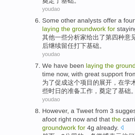
奠定了基础
。
youdao
Some
other
analysts
offer
a
four
laying
the
groundwork
for
stayin
其他
一些
分析家
给出
了
第四种
意
后
继续
留任打下基础
。
youdao
We
have been
laying
the
groun
time now, with
great
support
fr
为了
促成
这个
项目
的展开，在
学
些
时日
的
准备
工作
，
奠定
了基础
youdao
However
,
a Tweet
from
3
sugges
afoot
right now
and
that
the
carr
groundwork
for
4
g
already.