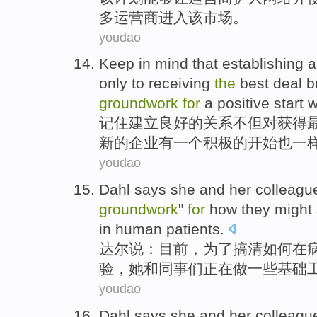
多运营商
进入
该
市场
。
youdao
Keep in mind that
establishing a
only
to
receiving
the
best
deal
b
groundwork
for
a
positive
start
w
记住
建立
良好
的
关系
不但
对
获得
新的企业
有
一
个
积极的
开始
也
一
youdao
Dahl
says
she
and
her colleagu
groundwork
"
for
how
they might 
in
human
patients
.
达
尔说：
目前
，
为了
搞清
如何
在
验
，
她
和
同事
们
正在
做一些
基础
youdao
Dahl
says
she
and
her colleagu