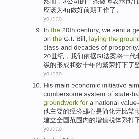
然而
，
3
公司的
一
条微博
表示
他们
应该
为
4g做好前期
工作
了。
youdao
In
the
20th
century
,
we
sent
a
ge
on
the
G.I.
Bill
,
laying
the
groun
class
and
decades
of
prosperity
20
世纪
，
我们
依据
GI
法案
将
一
代
级
的
形成
和
数十年
的繁荣
打下
了
youdao
His
main
economic
initiative ai
cumbersome
system
of
state-b
groundwork
for
a
national
value
他
主要
的
经济
雄心
是
简化
无比
繁
建立全国范围内的增值税
体系
打
youdao