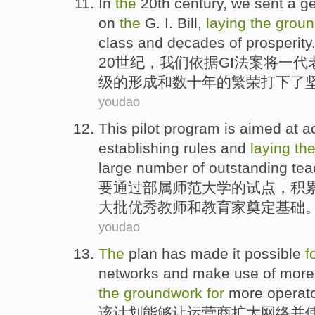
In
the
20th
century
,
we
sent
a
ge
on
the
G. I.
Bill
,
laying
the
groun
class
and
decades
of
prosperity
20
世纪
，
我们
依据
GI
法案
将
一
代
级
的
形成
和
数十年
的
繁荣
打下
了
youdao
This
pilot program
is aimed at
a
establishing
rules
and
laying
th
large number of
outstanding
tea
要通过部属师范大学的
试点
，
积
大批
优秀
教师
和
教育家
奠定
基础
youdao
The
plan
has made it
possible
f
networks
and
make
use
of
more
the
groundwork
for
more operat
该
计划
能够
让
运营商
扩大
网络
并