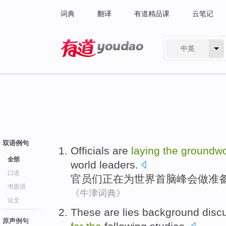
词典
翻译
有道精品课
云笔记
中英
有道 - 网易旗下搜索
双语例句
Officials
are
laying
the
groundw
全部
world
leaders.
口语
官员们
正在
为
世界
首脑
峰会做准
书面语
《牛津词典》
论文
These
are
lies
background
disc
原声例句