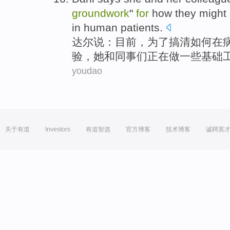
groundwork
"
for
how
they might 
in
human
patients
.
达
尔说：
目前
，
为了
搞清
如何
在
验
，
她
和
同事
们
正在
做一些
基础
youdao
关于有道
Investors
有道智选
官方博客
技术博客
诚聘英