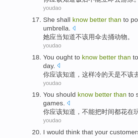
youdao
She
shall
know
better
than
to p
umbrella
.
她
应当
知道
不该
用
伞
去
捅
动物
。
youdao
You
ought
to
know
better
than
t
day
.
你
应该
知道
，
这样
冷
的天
是不该
youdao
You
should
know
better
than
to 
games
.
你
应该
知道
，不能
把
时间
都花
在
youdao
I
would think that your
customer