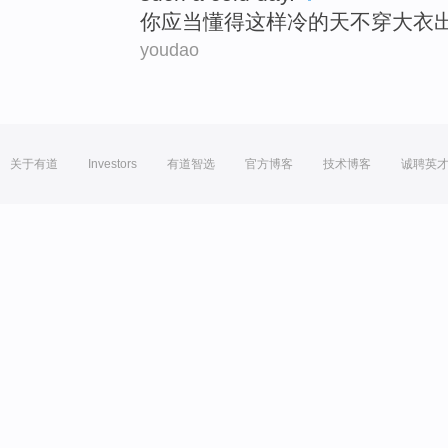
你
应当
懂得
这样
冷的天
不
穿大衣
youdao
关于有道
Investors
有道智选
官方博客
技术博客
诚聘英