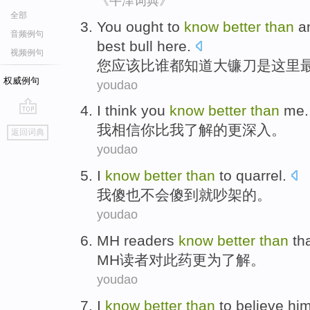
《牛津词典》
全部
You
ought to
know
better
than
a
音频例句
best
bull
here
.
视频例句
您
应该
比
谁都
知道
大镰刀
是
这里
权威例句
youdao
I
think
you
know
better
than
me
.
go
我
相信
你
比
我
了解
的
更深入
。
返回词典
top
youdao
I
know
better
than
to
quarrel
.
我
傻也不会傻
到
就
吵架
的。
youdao
MH
readers
know
better
than
tha
MH
读者
对此药更为
了解
。
youdao
I
know
better
than
to
believe
hi