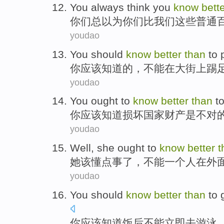
You
always
think
you
know
bett
你们
总
以为
你们
比
我们
这些普通
youdao
You
should
know
better
than
to
你
应该
知道
的，不能
在
大街上
踢
youdao
You
ought to
know
better
than
t
你
应该
知道
损坏
国家
财产是
不对
youdao
Well,
she
ought
to
know
better
t
她
该
懂
点事了，不能
一个人在
外
youdao
You
should
know
better
than
to 
你
应该
知道
饭后不能
立即
去
游泳