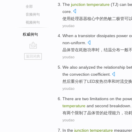
The
junction
temperature
(
TJ
)
can b
全部
core
.
音频例句
使用
处理器器
核心
中的
热敏
二极管
可
视频例句
youdao
权威例句
When
a
transistor
dissipates
power
o
non-uniform
.
晶体管
在
耗散
功率
时
，
结
温
分布
一般
go
返回词典
youdao
top
We also
analyzed
the relationship b
the convection
coefficient
.
然后
重
分析
了
LED
发热
功率
和
对流
交
youdao
There are
two
limitations
on the
powe
temperature
and
second
breakdown
.
有
两个
限制
了
晶体管
的
处理
能力
，
功
youdao
In
the
junction
temperature
measure