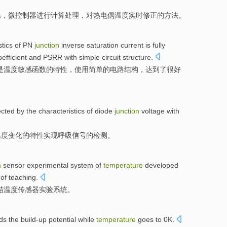
温
，微
控制器
进行计算
处理
，对热电偶温度
实时
修正
的
方法
。
stics
of
PN
junction
inverse
saturation
current
is
fully
efficient
and
PSRR
with
simple
circuit
structure
.
是
温度
敏感
函数的
特性
，
使用
简单
的
电路
结构
，
达到
了
很好
ected
by
the
characteristics
of
diode
junction
voltage
with
温度
变化
的
特性
实现
呼吸
信号
的
检测
。
n
sensor
experimental
system
of
temperature
developed
 of
teaching
.
结
温度
传感器
实验
系统
。
rds
the build-up
potential
while
temperature
goes
to
0
K
.