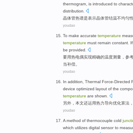
thermogram,
is
introduced to
charact
distribution.
晶体管
热
谱
是
表示
晶体管
结
温
不均匀
youdao
To
make
accurate
temperature
meas
temperature
must
remain
constant
.
If
be provided.
要
用
热电偶实现
精确
的
温度
测量
，
参
当
补偿
。
youdao
In addition
, Thermal
Force-Directed
P
device
optimized
layout
of the comp
temperature
are shown.
另外
，
本文还运用热力
导向
优化
算法
youdao
A
method
of
thermocouple
cold
junct
which
utilizes
digital
sensor
to
measu