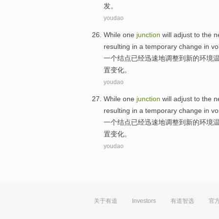
发。
youdao
While
one
junction
will
adjust
to
the
n
resulting
in a
temporary
change
in
vo
一
个
结点
已经
迅速地
调整
到
新的
环境
置
变化
。
youdao
While
one
junction
will
adjust
to
the
n
resulting
in a
temporary
change
in
vo
一
个
结点
已经
迅速地
调整
到
新的
环境
置
变化
。
youdao
关于有道
Investors
有道智选
官