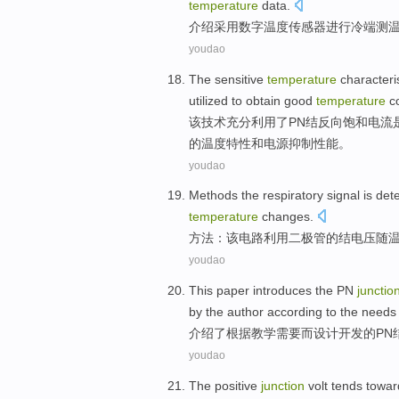
temperature
data.
介绍
采用
数字
温度
传感器
进行
冷
端
测
youdao
The
sensitive
temperature
characteri
utilized
to obtain
good
temperature
co
该
技术
充分
利用
了
PN
结
反向
饱和
电流
的
温度特性
和
电源抑制性能
。
youdao
Methods
the
respiratory
signal
is
det
temperature
changes
.
方法：
该
电路利用
二极管
的
结
电压
随
youdao
This paper introduces
the
PN
junctio
by
the
author
according to
the
needs
介绍
了
根据
教学
需要
而
设计开发
的
PN
youdao
The
positive
junction
volt
tends
towa