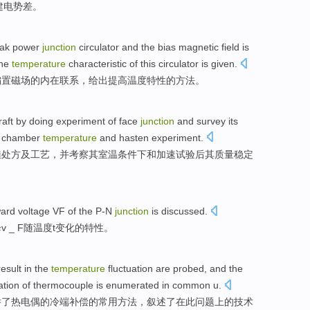
建电势差。
ak power
junction
circulator
and
the
bias
magnetic field
is
he
temperature
characteristic
of
this circulator is
given
.
偏置
磁场
的
内在
联系
，
给出
提高
温度特性的
方法
。
raft
by
doing
experiment
of
face
junction
and
survey
its
f
chamber
temperature
and
hasten
experiment.
佳
处方
及
工艺
，
并
考察
其室温
条件
下
和
加速
试验后
其
质量
稳定
ward
voltage
VF of
the
P-N
junction
is
discussed
.
v _ F随温度t变化的
特性
。
esult in
the
temperature
fluctuation
are probed, and the
tion
of
thermocouple
is
enumerated
in
common
u.
举
了
热电偶
的
冷
端
补偿
的
常用
方法
，叙述了
在
此问题上的技术