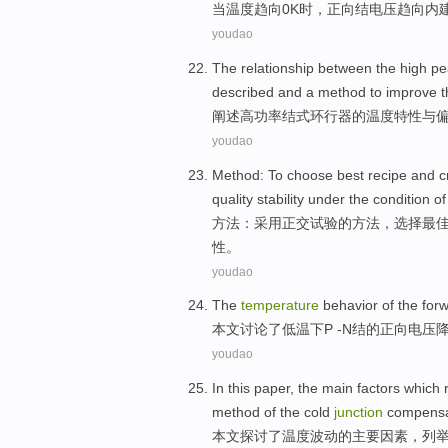
当
温度
趋向
0
K
时，
正向
结
电压
趋向
内
youdao
The relationship
between
the
high
pe
described
and a
method
to
improve
t
阐述
高
功率
结
式
环行
器
的
温度
特性
与
youdao
Method
: To
choose
best
recipe
and
c
quality
stability
under the
condition
o
方法
：
采用
正交
试验
的
方法，
选择
最
性
。
youdao
The
temperature
behavior
of
the
for
本文讨论
了
低温
下P -
N
结
的
正向
电压
降
youdao
In this paper
,
the
main
factors
which r
method
of
the
cold
junction
compensa
本文
探讨
了
温度
波动
的
主要
因素
，
列