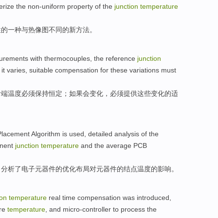
erize
the
non-uniform
property
of
the
junction
temperature
性
的
一种
与热
像
图
不同
的
新
方法
。
urements
with
thermocouples
, the
reference
junction
it varies
,
suitable
compensation for
these
variations
must
考
端
温度
必须
保持
恒定
；
如果
会
变化，必须提供
这些
变化
的
适
lacement
Algorithm
is used, detailed
analysis
of
the
onent
junction
temperature
and
the
average PCB
，
分析
了
电子元器件
的
优化
布局
对元器件
的
结点
温度
的影响。
ion
temperature
real time
compensation
was
introduced
,
re
temperature
, and
micro-controller
to
process
the