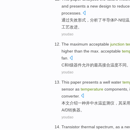
and
presents
a new
design
to
reduce
processes
.
通过
失效
形式，
分析了
半导体
P
-N
结
温
工艺
改进
。
youdao
The maximum
acceptable
junction
te
higher
than
the
max. acceptable
tem
fan
.
C
和
I
级
器件
允许
的
最高
接合
温度
不同
youdao
This paper
presents
a
well
water
tem
sensor
as
temperature
components
,
converter
.
本文
介绍
一种
井
中
水温
监测仪
，
其
采
A
/
D
转换器
。
youdao
Transistor
thermal
spectrum
,
as
a
ne