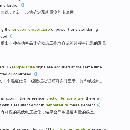
ents
further
.
的
曲线
，
也
进一步地
确定
系统
量测
的
准确度
。
ing
the
junction
temperature
of
power
transistor
during
osed
.
，
提出
一
种在
功率
晶体管稳态
工作
寿命
试验过程中结温的
测量
ed
.
16
temperature
signs
are acquired
at the same time
.
nted
or
controlled
.
取
16个
温度
信号
，经
数据
处理后
可
实时显示
、
打印
或
控制
。
variation
in the
reference
junction
temperature
,
there will
t
with a
resultant
error
in
temperature
measurement
.
会
有
相应
的
毫伏
电压
变化
，
结果
会导致温度测量的误差。
anism
of
semiconductor
P
N
junction
temperature
sensors