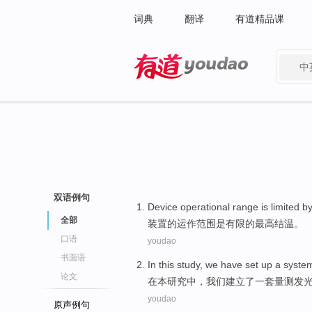
词典
翻译
有道精品课
中
有道 - 网易旗下搜索
双语例句
Device
operational
range
is
limited
by
全部
装置
的
运作
范围
是
有限
的
最高
结
温。
口语
youdao
书面语
In
this
study
,
we
have
set up
a
syste
论文
在
本
研究
中，
我们
建立
了
一套
量测
发
youdao
原声例句