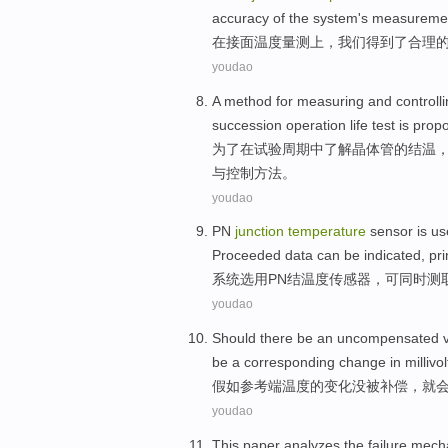
accuracy
of
the
system
's measurem
在
接
面
温度
量
测
上，
我们
得到
了
合理
youdao
A
method
for
measuring
and
controll
succession
operation
life
test
is prop
为了在
试验
周期
中
了解
晶体管
的
结
温
与
控制
方法。
youdao
PN
junction
temperature
sensor
is
us
Proceeded
data
can be
indicated
,
pri
系统选用PN
结
温度
传感器
，
可
同时
测
youdao
Should there
be
an
uncompensated
be a
corresponding
change
in
millivol
假如
参考
端
温度
的
变化
没被
补偿
，
就
youdao
This paper
analyzes
the
failure
mech