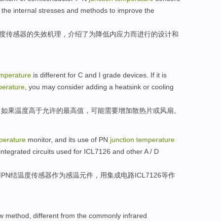
the
internal
stresses
and
methods to
improve
the
度
传感器
的
失效
机理
，
介绍了
为
降低
内应力
而进行的
设计
和
mperature
is
different
for
C
and
I
grade
devices
.
If
it is
perature
, you
may
consider
adding
a
heatsink
or
cooling
。
如果
温度
高
于
允许的最高值，
可能
需要
增加
散热片
或
风扇
。
perature
monitor
, and
its
use
of
PN
junction
temperature
integrated
circuits
used for ICL7126
and other
A
/
D
用
PN
结
温度
传感器
作为
感
温
元件
，
用
集成
电路
ICL7126
等
作
w
method
,
different from
the
commonly infrared