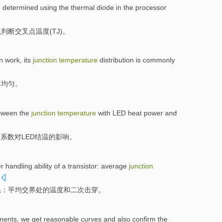
e
determined
using
the
thermal
diode
in
the
processor
以
判断
交叉点
温度
(
TJ
)。
n
work,
its
junction
temperature
distribution
is commonly
不均匀
。
etween
the
junction
temperature
with
LED
heat
power
and
换系数
对
LED
结
温
的影响。
r
handling
ability
of a
transistor
:
average
junction
耗
：
平均
交界处
的
温度
和
二次
击穿。
ments
,
we
get
reasonable
curves
and
also
confirm
the