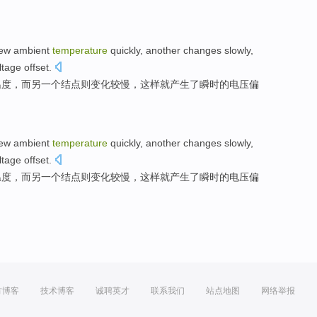
ew
ambient
temperature
quickly
,
another
changes
slowly
,
ltage
offset
.
温度
，
而另
一个结点则
变化
较慢
，
这样就产生
了
瞬时的电压偏
ew
ambient
temperature
quickly
,
another
changes
slowly
,
ltage
offset
.
温度
，
而另
一个结点则
变化
较慢
，
这样就产生
了
瞬时的电压偏
方博客
技术博客
诚聘英才
联系我们
站点地图
网络举报