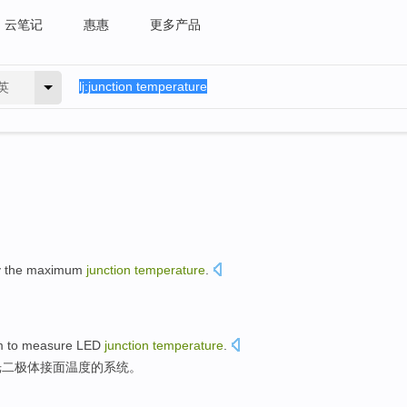
云笔记
惠惠
更多产品
英
 the
maximum
junction
temperature
.
m
to
measure
LED
junction
temperature
.
光
二极体接面
温度
的
系统
。