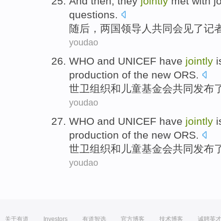
And then
,
they
jointly
met with
j
questions
.
随后
，两国
领导人
共同
会见
了
记
youdao
WHO
and
UNICEF
have
jointly
production
of the
new
ORS
.
世卫组织
和
儿童
基金会
共同
发布
youdao
WHO
and
UNICEF
have
jointly
production
of the
new
ORS
.
世卫组织
和
儿童
基金会
共同
发布
youdao
关于有道
Investors
有道智选
官方博客
技术博客
诚聘英