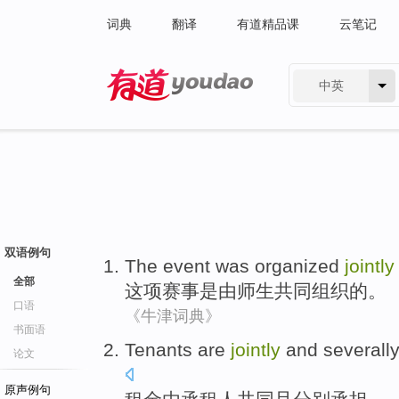
词典
翻译
有道精品课
云笔记
中英
有道 - 网易旗下搜索
双语例句
The event
was
organized
jointly
全部
这项
赛事
是
由
师生
共同
组织
的。
口语
《牛津词典》
书面语
Tenants are
jointly
and
severall
论文
原声例句