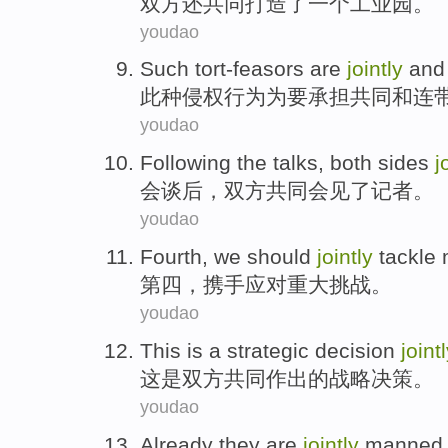
双方
还共同打造了一个工业园。
youdao
Such tort-feasors
are
jointly
and
此种
侵权行为为要承担
共同
和
连
youdao
Following the talks
,
both sides
j
会谈
后，
双方
共同
会见
了记者。
youdao
Fourth
, we should
jointly
tackle
第四
，
携手
应对
重大
挑战
。
youdao
This
is
a
strategic
decision
joint
这
是
双方
共同
作出
的
战略
决策
。
youdao
Already
they
are
jointly
manned