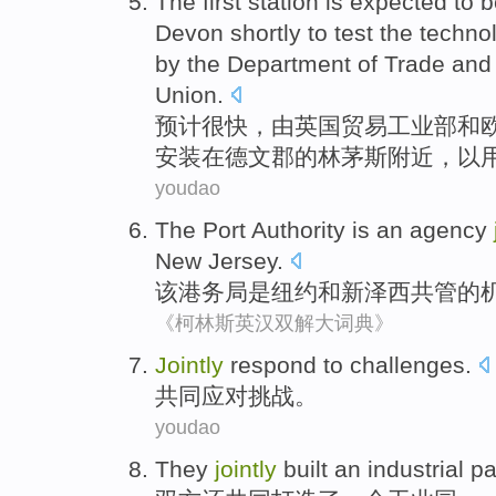
The first
station
is
expected
to 
Devon
shortly
to
test
the
techno
by
the
Department
of
Trade
and 
Union
.
预计
很快
，
由
英国
贸易
工业部
和
安装
在
德文
郡
的
林茅
斯附近，
以
youdao
The
Port Authority
is
an
agency
New Jersey
.
该
港务局
是
纽约
和
新泽西
共管的
《柯林斯英汉双解大词典》
Jointly
respond to
challenges
.
共同
应对
挑战
。
youdao
They
jointly
built
an
industrial p