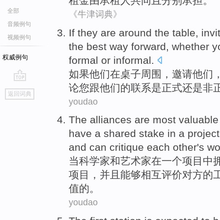
租金
由
承租人
共同
且
分别
承担
。
全部
《牛津词典》
音频例句
If
they
are
around the
table
,
invi
视频例句
the
best
way
forward
,
whether
y
权威例句
formal
or
informal
.
如果
他们
在
桌子
周围
，
邀请
他们
论
您
跟
他们的
联系
是
正式
还是
非
go
返回词典
top
youdao
The
alliances
are
most
valuable
have a shared
stake
in
a
project
and
can
critique
each other
's
wo
当
科学家
和
艺术家
在
一
个
项目
中
项目，
并且
能够
相互评价
对方的
值
的。
youdao