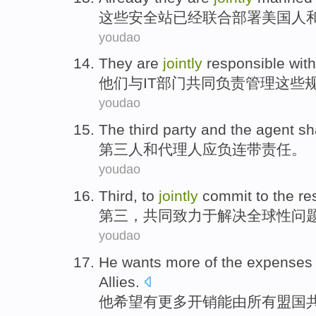
这些
安全站
已经
联合
部署
美国
人
youdao
They
are
jointly
responsible
with
他们
与
IT
部门
共同
负责
管理
这些
youdao
The third
party
and
the agent
sh
第三
人
和
代理人
应
负
连带责任。
youdao
Third
,
to
jointly
commit to
the re
第三
，
共同
致力于
解决
全球性
问
youdao
He
wants
more
of the
expenses
Allies
.
他
希望
有更多
开销
能
由
所有
盟国