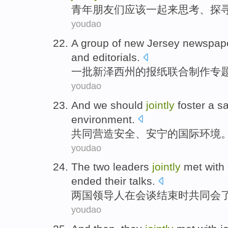
青年
朋友们
应该
一起来
思考
、
探
youdao
A
group of
new Jersey
newspap
and
editorials
.
一
批
新泽西州
的
报纸
联合
制作
专
youdao
And
we should
jointly
foster a
sa
environment
.
共同
营造
安全
、
安宁
的
国际
环境
youdao
The
two
leaders
jointly
met with
ended
their
talks
.
两
国领导人
在
会谈结束
时
共同
会
youdao