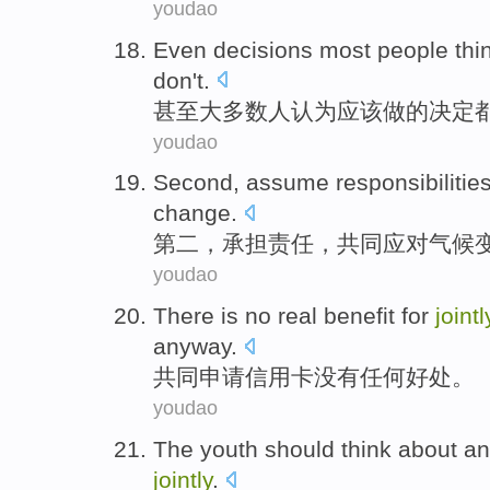
youdao
Even
decisions
most
people
thi
don't
.
甚至
大多数
人
认为
应该
做
的
决定
youdao
Second
,
assume
responsibilitie
change
.
第二
，
承担
责任
，
共同
应对
气候
youdao
There is no
real
benefit
for
jointl
anyway.
共同
申请
信用卡
没有
任何
好处
。
youdao
The youth
should
think about
a
jointly
.