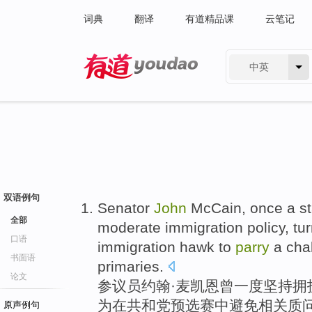
词典
翻译
有道精品课
云笔记
中英
有道 - 网易旗下搜索
双语例句
Senator
John
McCain
,
once a st
全部
moderate
immigration
policy
, tu
口语
immigration
hawk
to
parry
a cha
书面语
primaries
.
论文
参议员
约翰·
麦凯恩
曾
一度坚持拥
为
在
共和党预选赛中避免相关质
原声例句