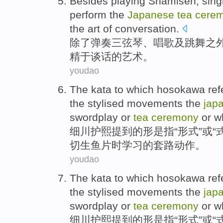
Besides
playing Shamisen
,
sing
perform the
Japanese
tea
cere
the
art
of
conversation
.
除了
弹奏
三弦琴、
唱歌
及
跳舞
之
精于
谈话的
艺术
。
youdao
The
kata
to which hosokawa
re
the
stylised
movements
the
jap
swordplay or
tea
ceremony
or
w
细川护熙提到
的
形是
指
“
形式
”
或
“
切
生鱼片
时
学习
的套路
动作
。
youdao
The
kata
to which hosokawa
re
the
stylised
movements
the
jap
swordplay or
tea
ceremony
or
w
细川护熙提到
的
形是
指
“
形式
”
或
“