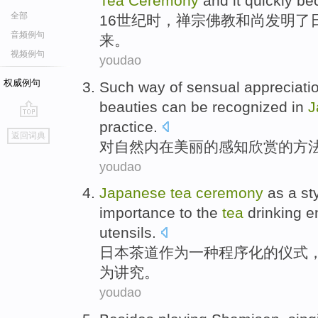
Tea
Ceremony
and
it quickly
be
全部
16
世纪
时，
禅宗
佛教
和尚
发明
了
音频例句
来。
视频例句
youdao
权威例句
Such
way
of
sensual
appreciati
beauties
can be recognized
in
J
practice
.
go
返回词典
top
对
自然
内在
美丽
的
感知
欣赏
的
方
youdao
Japanese
tea
ceremony
as
a
st
importance to
the
tea
drinking
e
utensils
.
日本
茶道
作为
一种
程序化
的
仪式
为讲究
。
youdao