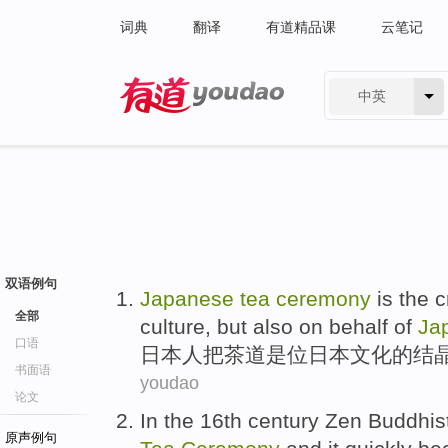
词典
翻译
有道精品课
云笔记
中英
有道 - 网易旗下搜索
双语例句
Japanese
tea
ceremony
is
the
c
全部
culture,
but also
on behalf
of
Ja
口语
日本
人把
茶道
是
位日本
文化
的
结
书面语
youdao
论文
In the
16th
century
Zen
Buddhis
原声例句