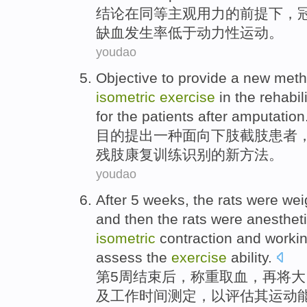
结论
在
同等
主观
用力的前提
下
，
缺血
发生率
低于
动力性
运动。
youdao
Objective to
provide
a
new
meth
isometric
exercise
in the
rehabil
for the
patients
after
amputation
目的
提出
一种
面向下肢截肢
患者
残
肢
康复训练
识别
的
新
方法
。
youdao
After
5
weeks
, the
rats
were wei
and then
the
rats
were anestheti
isometric
contraction
and
worki
assess
the
exercise
ability
.
第5
周
结束后
，
称重
取
血
，
再
将
大
及
工作
时间
测定
，
以
评估
其
运动