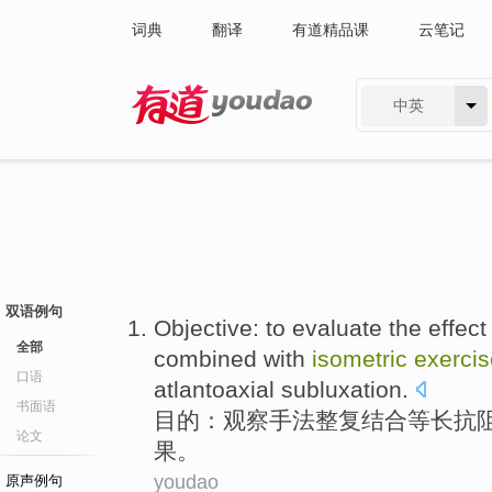
词典
翻译
有道精品课
云笔记
中英
有道 - 网易旗下搜索
双语例句
Objective
:
to evaluate
the
effect
全部
combined with
isometric
exercis
口语
atlantoaxial
subluxation
.
书面语
目的
：
观察
手法
整复
结合
等长
抗
论文
果
。
youdao
原声例句