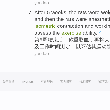
youdao
After
5
weeks
, the
rats
were wei
and then
the
rats
were anestheti
isometric
contraction
and
worki
assess
the
exercise
ability
.
第5
周
结束后
，
称重
取
血
，
再
将
大
及
工作
时间
测定
，
以
评估
其
运动
youdao
关于有道
Investors
有道智选
官方博客
技术博客
诚聘英