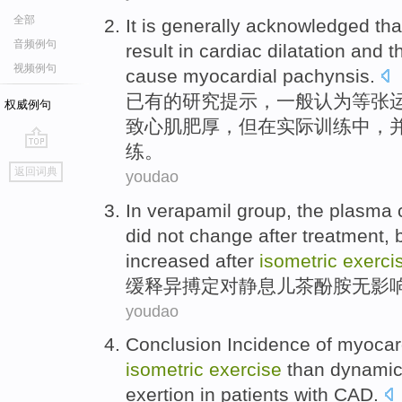
全部
It
is generally
acknowledged tha
音频例句
result
in
cardiac
dilatation
and t
视频例句
cause
myocardial
pachynsis
.
已有的研究提示，
一般
认为
等
张
权威例句
致
心肌
肥厚，但
在
实际训练中，
练。
go
返回词典
youdao
top
In verapamil
group, the
plasma 
did
not change after treatment,
increased
after
isometric
exerci
缓释
异搏定对静息
儿茶酚
胺无影
youdao
Conclusion
Incidence
of
myocar
isometric
exercise
than
dynami
exertion
in
patients with
CAD
.