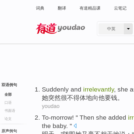
词典
翻译
有道精品课
云笔记
中英
有道 - 网易旗下搜索
双语例句
Suddenly and
irrelevantly
,
she
a
全部
她
突然
很不得体
地
向
他
要
钱
。
口语
youdao
书面语
To-morrow
! "
Then
she
added
ir
论文
the baby
. "
原声例句