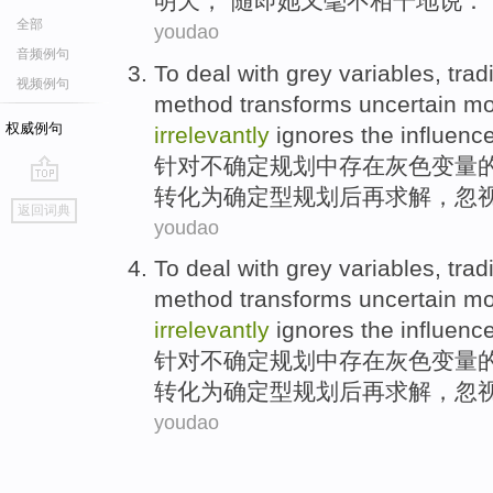
明天
，”
随即
她
又
毫不相干地说
：“
全部
youdao
音频例句
To deal with
grey
variables
,
trad
视频例句
method
transforms
uncertain
mo
权威例句
irrelevantly
ignores
the
influenc
针对
不
确定
规划
中存在
灰色
变量
转化为
确定
型
规划后再求解，
忽
go
返回词典
top
youdao
To deal with
grey
variables
,
trad
method
transforms
uncertain
mo
irrelevantly
ignores
the
influenc
针对
不
确定
规划
中存在
灰色
变量
转化为
确定
型
规划后再求解，
忽
youdao