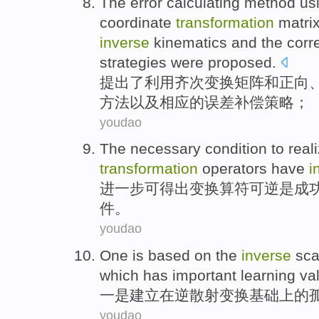
The
error
calculating
method
us
coordinate
transformation
matri
inverse
kinematics
and
the
corr
strategies
were proposed
.
提出
了
利用
齐次
变换
矩阵
和
正向
方法
以及
相应
的误差
补偿
策略
；
youdao
The
necessary
condition
to
real
transformation
operators
have
i
进一步可得出
变换
算
符
可逆
是
成
件
。
youdao
One
is
based
on
the
inverse
sca
which has important learning va
一
是
建立
在
逆
散射
变换
基础
上
的
youdao