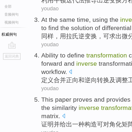
利用
牛顿迭代法
推导
出
逆变
换方
全部
youdao
音频例句
At the same time
,
using
the
inve
视频例句
to find the
solution
of
differentia
权威例句
同样
，
用
拉
氏
逆变
换，可求出
微
youdao
go
Ability
to
define
transformation
c
返回词典
top
forward
and
inverse
transformat
workflow
.
定义
合并
正向
和
逆向
转换
及
调整
youdao
This paper
proves
and
provides
the
similarity
inverse
transforma
matrix
.
证明
并
给出
一种
构造
可对角化
矩