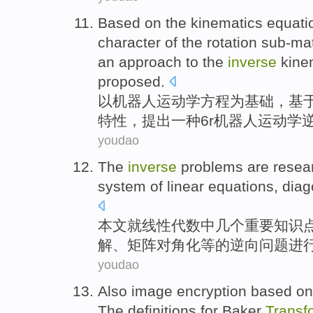
Based on
the
kinematics
equati
character
of
the
rotation
sub-mat
an
approach to the
inverse
kine
proposed
.
以
机器人
运动学
方程
为基础，基
特性
，
提出
一种
6
r
机器人
运动学
youdao
The
inverse
problems
are
resea
system
of
linear
equations
, dia
本文就
线性
代数中几个重要知识
解、
矩阵对角
化
等
的
逆向
问题
进
youdao
Also
image
encryption
based on
The
definitions
for
Baker
Transf