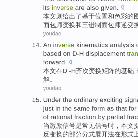
its
inverse
are also given.
本文
则给出
了基于
位置
和
色彩
的
面包师
变换
和三进
制
面包师逆变
youdao
An
inverse
kinematics
analysis
based
on
D-H
displacement
tra
forward.
本文在D -
H
齐次
变换
矩阵
的
基础
解。
youdao
Under the
ordinary
exciting
sign
just
in the
same
form as
that fo
of
rational
fraction
by
partial
frac
当
激励
信号
是
常见
信号时，
本文
反
变换
的
部分
分式展开法
在
形式