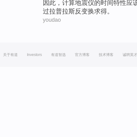
因此
，
计算
地震仪
的
时间
特性应
过
拉普拉斯
反变换求得。
youdao
关于有道
Investors
有道智选
官方博客
技术博客
诚聘英