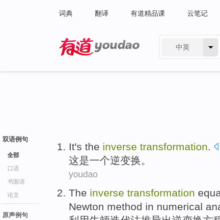
词典
翻译
有道精品课
云笔记
中英
有道 - 网易旗下搜索
双语例句
It
's
the
inverse
transformation
.
全部
这
是
一
个
逆变
换。
口语
youdao
书面语
The
inverse
transformation
equa
论文
Newton
method
in numerical ana
原声例句