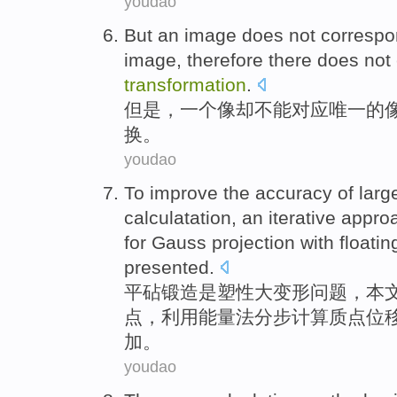
youdao
But
an
image
does
not
correspo
image,
therefore there
does
not
transformation
.
但是
，
一个
像
却不能
对应
唯一
的
换。
youdao
To improve the accuracy of
larg
calculatation, an
iterative appro
for
Gauss
projection with
floati
presented.
平砧锻造
是
塑性
大
变形
问题
，本
点
，利用能量法
分步
计算质点位
加。
youdao