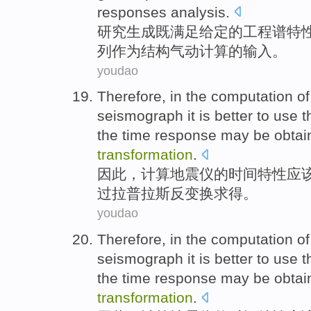
responses analysis.
研究
生成既满足
给定
的
工程
谱
特
列
作为
结构气动计算的
输入
。
youdao
Therefore
, in
the
computation
of
seismograph
it is better to use 
the time response may be obta
transformation
.
因此
，
计算
地震仪
的
时间
特性应
过
拉普拉斯
反变换求得。
youdao
Therefore
, in
the
computation
of
seismograph
it is better to use 
the time response may be obta
transformation
.