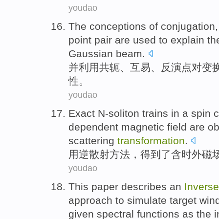
youdao
The conceptions of
conjugation
point
pair
are used to explain t
Gaussian
beam
.
并利用
共轭
、互易、
反演
点
对
变
性
。
youdao
Exact
N-soliton
trains in
a
spin
c
dependent
magnetic field
are
ob
scattering
transformation
.
用
逆
散射
方法
，
得到
了
含
时外
磁
youdao
This paper
describes an
Inverse
approach to simulate target
win
given
spectral
functions
as
the
i