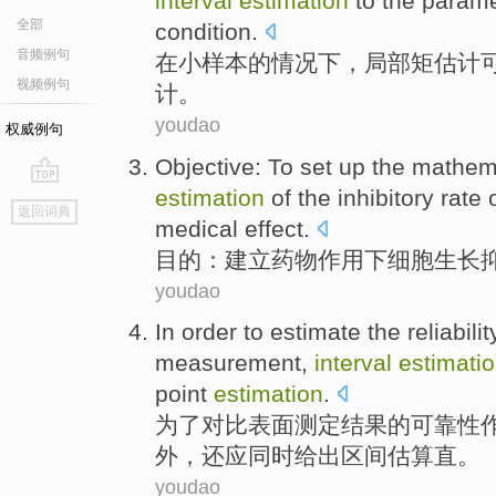
interval
estimation
to the
parame
全部
condition
.
音频例句
在
小
样本
的
情况下
，
局部
矩
估计
视频例句
计。
youdao
权威例句
Objective
: To
set up
the
mathema
estimation
of the
inhibitory
rate
go
返回词典
top
medical
effect
.
目的
：
建立
药物
作用
下
细胞
生长
youdao
In order to
estimate
the
reliabilit
measurement
,
interval
estimati
point
estimation
.
为了
对比
表面
测定
结果
的
可靠性
外，还
应
同时
给出
区间
估算直。
youdao