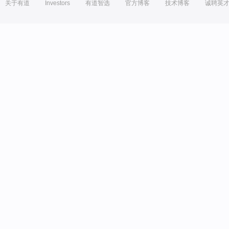
关于有道
Investors
有道智选
官方博客
技术博客
诚聘英