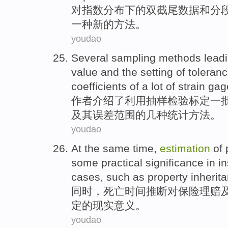
对
指数
分布
下
的
双
截
尾数据
和
分
一种
新的
方法
。
youdao
Several
sampling
methods
leadi
value and the setting
of
toleran
coefficients
of
a
lot
of strain
gag
作者
介绍了
利用
抽样检验
标定
一
及其误差范围
的
几种
统计
方法
。
youdao
At the same time
,
estimation
of
some
practical
significance
in
i
cases
,
such
as
property
inherit
同时
，死亡时间
推断
对
保险理赔
定
的
现实
意义
。
youdao