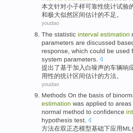
本文
针对小子
样
可靠性
统计
试验
和
极大似然
区间
估计的
不足
。
youdao
The
statistic
interval
estimation
parameters
are discussed
base
response
, which could be used
system
parameters
.
提出了
基于
加入
白噪声
的
车辆
响
用性
的
统计
区间
估计
的
方法
。
youdao
Methods
On
the
basis
of
binorm
estimation
was
applied
to
areas
normal
method
to
confidence
in
hypothesis
test
.
方法
在
双正
态
模型
基础
下
应用
ML