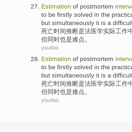
Estimation
of
postmortem
interv
to be
firstly
solved
in
the
practic
but
simultaneously
it
is
a
difficul
死亡时间
推断
是
法医学
实际
工作
但
同时
也是
难点
。
youdao
Estimation
of
postmortem
interv
to be
firstly
solved
in
the
practic
but
simultaneously
it
is
a
difficul
死亡时间
推断
是
法医学
实际
工作
但
同时
也是
难点
。
youdao