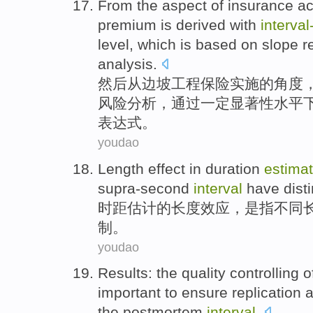
From
the
aspect
of
insurance
ac
premium is derived with
interval
level
, which is
based on
slope
r
analysis
.
然后
从
边坡
工程
保险
实施
的
角度
风险
分析，通过
一定
显著性
水平
表达式
。
youdao
Length
effect
in duration
estimat
supra-second
interval
have disti
时
距
估计
的
长度
效应
，是
指
不同
制。
youdao
Results
:
the
quality
controlling
o
important
to ensure
replication
a
the postmortem
interval
.