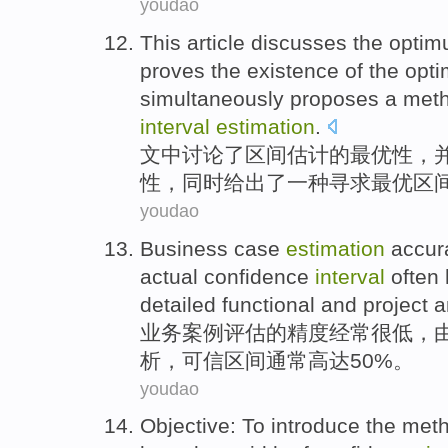
youdao
This article
discusses
the
opti
proves the
existence
of
the
opt
simultaneously
proposes
a
met
interval
estimation
.
文中
讨论了
区间
估计
的
最
优
性，
性，
同时
给出了
一
种
寻求
最优区
youdao
Business
case
estimation
accur
actual
confidence
interval
often
detailed
functional
and project
a
业务
案例
评估
的
精度
经常
很
低
，
析
，
可信
区间
通常
高达50%。
youdao
Objective
: To
introduce
the
met