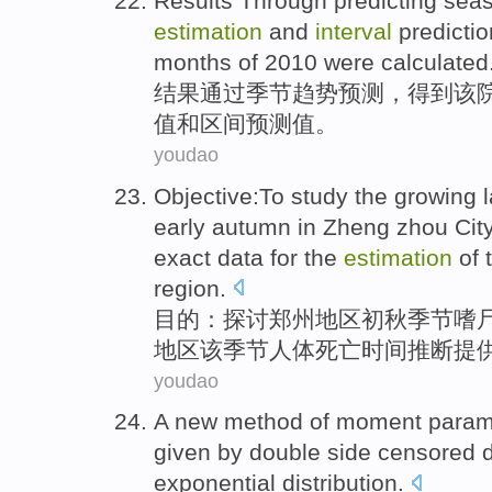
Results
Through
predicting
seas
estimation
and
interval
predictio
months of 2010 were calculated
结果
通过
季节
趋势
预测
，得到该院
值
和
区间
预测值
。
youdao
Objective
:
To study
the
growing
early autumn
in Zheng zhou City 
exact
data
for the
estimation
of 
region
.
目的
：
探讨
郑州
地区
初秋
季节嗜
地区该季节人体死亡
时间
推断
提
youdao
A
new
method
of
moment
param
given
by
double
side censored 
exponential
distribution
.