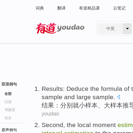
词典
翻译
有道精品课
云笔记
中英
有道 - 网易旗下搜索
双语例句
Results
:
Deduce
the
formula
of 
全部
sample
and
large
sample.
口语
结果
：分别就
小
样本
、
大
样本
推
书面语
youdao
论文
Second,
the local
moment
estim
原声例句