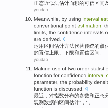
正态
近似
法
估计面积的
可信
区间
youdao
Meanwhile, by
using
interval
est
conventional
point
estimation
, 
limits
, the confidence
intervals
o
are
derived
.
运用
区间
估计
方法
代替
传统
的
点
的
置信
上限
、
下限
和
置信
区间
。
youdao
Making use
of
two order
statisti
fonction for confidence
interval
parameter
, the probability densi
function is
discussed
.
最近，对指数分布
的
参数
和正态
观测
数据
的
区间
估计”，‘’。