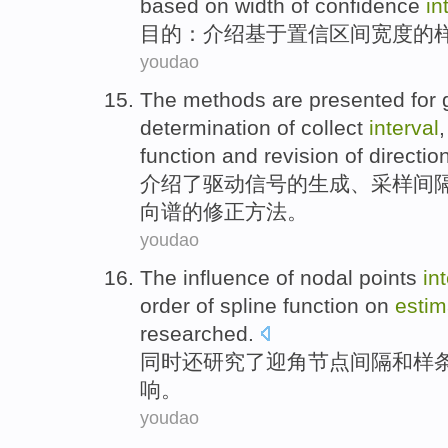
based on
width
of
confidence
in
目的
：
介绍
基于
置信
区间
宽度
的
youdao
The
methods
are
presented
for
determination
of
collect
interval
function
and
revision
of
directio
介绍
了
驱动
信号
的
生成
、
采样
间
向谱的
修正
方法
。
youdao
The
influence
of
nodal points
in
order
of spline
function
on
estim
researched
.
同时
还研究了
迎角
节点
间隔
和
样
响
。
youdao