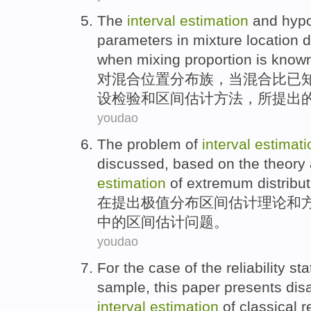
The
interval
estimation
and
hypo
parameters
in
mixture
location
d
when
mixing
proportion is
know
对
混合
位置
分布
族，
当
混合
比
已
设
检验
和
区间
估计
方法，所提出
youdao
The
problem
of
interval
estimati
discussed
,
based
on
the
theory
estimation
of
extremum
distribu
在
提出极值
分布
区间
估计
理论
和
中的
区间估计
问题
。
youdao
For the case
of
the
reliability
sta
sample
,
this paper
presents
dis
interval
estimation
of
classical
re