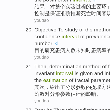
结果
：
对整个
实验
过程
的
主要
环
控制
是
保证
准确推断
死亡
时间客
youdao
Objective To
study
of the
metho
confidence
interval
of
prevalenc
number
.
目的
研究
患病
人数
未知时
患病率
youdao
Then
, determination
method
of
invariant
interval
is
given
and
in
the
estimation
of fractal parame
其次
，
给出了
分
形
参数
的
提取
方
阶
数对分形参数
估计
的
影响
。
youdao