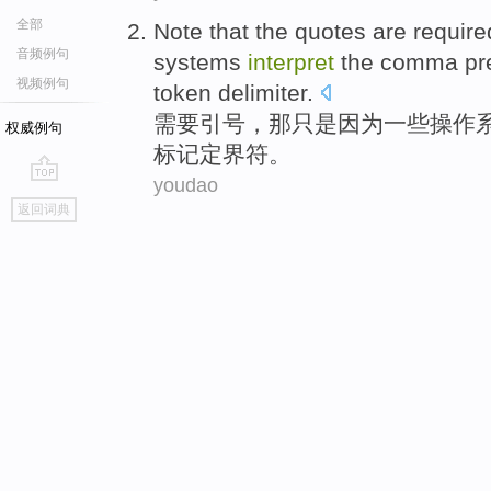
全部
Note that
the
quotes are
require
音频例句
systems
interpret
the
comma
pr
视频例句
token
delimiter
.
需要引号
，
那
只是
因为
一些
操作
权威例句
标记
定界符
。
youdao
go
返回词典
top