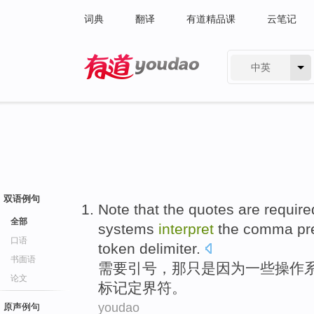
词典
翻译
有道精品课
云笔记
中英
有道 - 网易旗下搜索
双语例句
Note that
the
quotes are
require
全部
systems
interpret
the
comma
pr
口语
token
delimiter
.
书面语
需要引号
，
那
只是
因为
一些
操作
论文
标记
定界符
。
youdao
原声例句