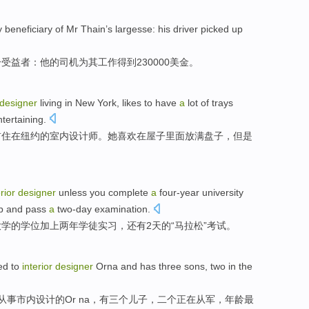
y
beneficiary
of
Mr Thain
’s largesse:
his
driver
picked up
一
受益者
：
他
的
司机
为其工作得到230000美金。
designer
living
in
New York
,
likes
to have
a
lot
of
trays
ntertaining
.
前
住
在
纽约
的
室内
设计师
。她
喜欢
在
屋子
里面放满
盘子
，但是
rior
designer
unless you
complete
a
four-year
university
p
and pass
a
two-day
examination
.
大学
的
学位
加上两年
学徒实习
，
还有
2天的“
马拉松
”
考试
。
ed
to
interior
designer
Orna and
has
three
sons
,
two
in the
从事市内
设计
的Or na，
有
三个
儿子
，
二个
正在从军，
年龄最