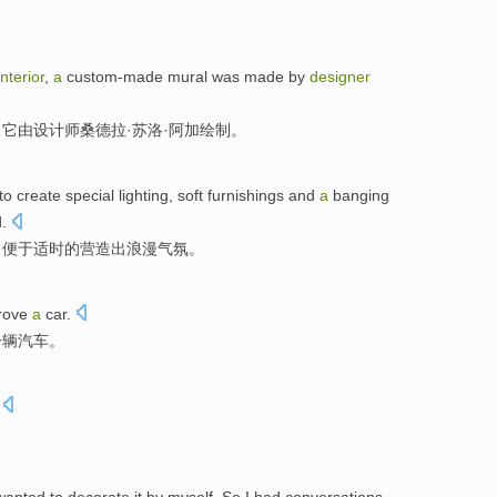
interior
,
a
custom-made
mural was made
by
designer
，它
由
设计师
桑德拉
·
苏洛
·阿加绘制。
to
create
special
lighting
, soft
furnishings
and
a
banging
.
，便于适时的
营造出
浪漫
气氛。
rove
a
car.
一辆汽车。