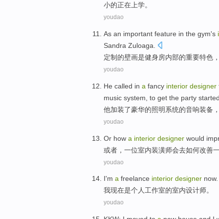
小
的正在上学。
youdao
As
an important
feature
in the
gym's
Sandra
Zuloaga
.
定制
的
壁画是
健身房
内部
的
重要
特色
youdao
He
called in
a
fancy
interior
designer
music
system
, to get
the
party started
他
加装
了
豪华
的
照明
系统
的音响装备
youdao
Or
how
a
interior
designer
would
imp
或者
，
一
位
室内
装潢师
会去
如何
改善
youdao
I'm
a
freelance
interior
designer
now
.
我
现在是
个人工作室
的
室内
设计师
。
youdao