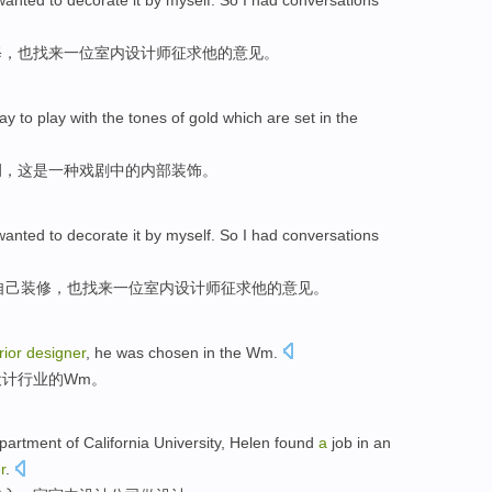
wanted
to
decorate
it
by myself
.
So
I
had
conversations
修
，
也
找来
一位
室内
设计师
征求
他
的意见。
ay
to play
with the
tones
of
gold
which
are
set
in
the
调
，
这
是
一
种
戏剧
中的
内部装饰
。
wanted
to
decorate
it
by myself
.
So
I
had
conversations
自己
装修
，
也
找
来
一位
室内
设计师
征求
他
的意见。
rior
designer
,
he was
chosen
in the
Wm
.
设计行业
的
Wm
。
partment of
California
University
,
Helen
found
a
job in an
r
.