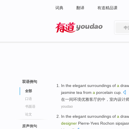
词典
翻译
有道精品课
中
有道 - 网易旗下搜索
双语例句
In
the
elegant
surroundings
of
a
draw
全部
jasmine
tea
from
a
porcelain
cup
.
口语
在
一
间
环境
优雅
客厅
的
中，
室内
设计
书面语
youdao
论文
In
the
elegant
surroundings
of
a
draw
designer
Pierre-Yves Rochon sipsjas
原声例句