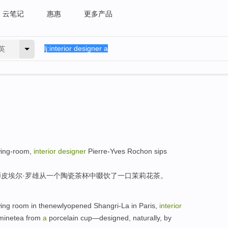
云笔记
惠惠
更多产品
英
ing-room
,
interior
designer
Pierre-Yves Rochon
sips
师
皮埃尔·
罗雄
从
一个
陶瓷
茶杯
中
啜饮了一口
茉莉花
茶
。
ing
room
in
thenewlyopened Shangri-La
in
Paris
,
interior
minetea
from
a
porcelain
cup
—
designed
,
naturally
,
by