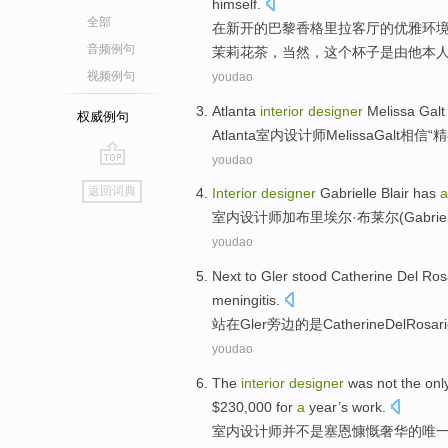
himself
.
全部
在
新开
的
巴黎
香格里拉
客厅
的
优雅
环
音频例句
茉莉花茶，
当然
，这个杯子是
由
他本
视频例句
youdao
Atlanta
interior
designer
Melissa
Galt
权威例句
Atlanta
室内
设计师
Melissa
Galt
相信“
精
youdao
go
返回词典
Interior
designer
Gabrielle
Blair
has
a
top
室内
设计师
加布里埃尔·
布莱尔
(
Gabrie
youdao
Next to Gler
stood
Catherine
Del
Ros
meningitis
.
站在
Gler
旁边
的
是Catherine
Del
Rosari
youdao
The
interior
designer
was not
the onl
$230,000
for
a
year’s
work
.
室内
设计师
并
不是
塞
恩慷慨奢华
的
唯