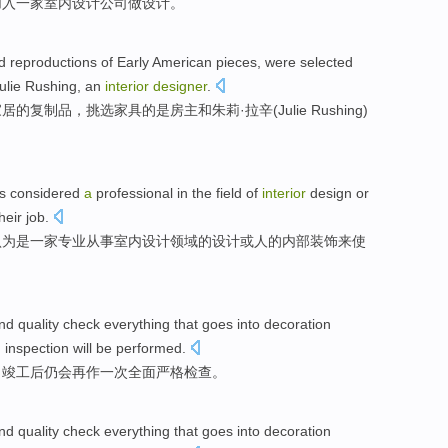
加入一家
室内
设计
公司
做设计。
d
reproductions
of
Early
American
pieces,
were
selected
ulie
Rushing,
an
interior
designer
.
家居
的
复制品
，
挑选
家具
的
是
房主
和
朱莉
·拉辛(Julie Rushing)
is considered
a
professional in the
field
of
interior
design
or
heir
job
.
认为是一家
专业
从事室内
设计
领域
的设计
或
人的
内部
装饰来使
nd
quality
check
everything
that goes into
decoration
h
inspection
will be performed.
，
竣工
后
仍会再作
一次
全面严格
检查。
nd
quality
check
everything
that goes into
decoration