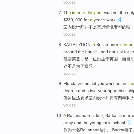
youdao
The
interior
designer
was not
the onl
$230, 000
for
a
year’s
work
.
室内
设计师
并
不是
塞
恩慷慨奢华
的
唯
youdao
KATIE
LYDON
,
a
British-born
interior
around the house
- and
not just
for
e
凯蒂
莱
登
，
是一
位
出生于
英国，而目
这
不是
为了
娱乐
。
youdao
Florida
will not let you work as an
inte
degree
and
a
two-year
apprenticeshi
佛罗里达
要求
室内
设计师
拥有
四年制
youdao
A
Ra
'anana
resident
,
Barkat
is
marri
army and the
youngest
in
school
.
作为
一
名
Ra
'
anana
居民
，
Barkat
娶了