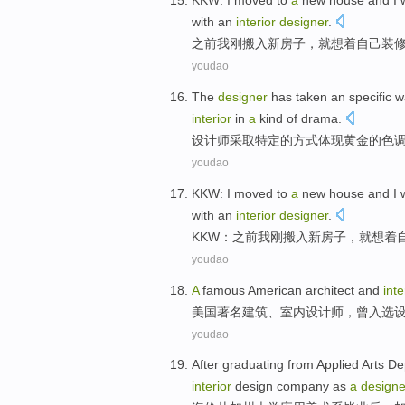
KKW
:
I
moved to
a
new
house
and I
with
an
interior
designer
.
之前
我
刚
搬入
新
房子
，
就想着
自己
装
youdao
The
designer
has
taken an
specific
w
interior
in
a
kind
of
drama
.
设计师
采取
特定
的
方式
体现
黄金
的
色
youdao
KKW
:
I
moved to
a
new
house
and I 
with
an
interior
designer
.
KKW
：之前
我
刚搬入
新
房子
，就想着
youdao
A
famous
American
architect
and
inte
美国
著名
建筑
、
室内
设计师
，
曾
入选
youdao
After graduating
from
Applied
Arts De
interior
design
company
as
a
designe