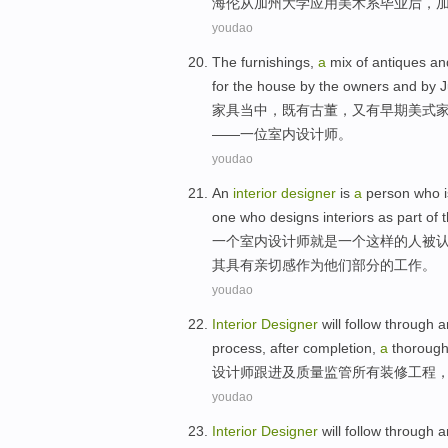
海伦
从
加州
大学
应用
美术系毕业
后
，
youdao
The
furnishings
,
a
mix
of
antiques
an
for
the
house by
the owners
and
by
J
家具
当中，
既有
古董
，又有
早期
美式
——
一位
室内
设计师
。
youdao
An
interior
designer
is
a
person
who
one who
designs interiors
as
part
of
t
一
个
室内
设计师
就是
一
个这样
的
人
被
其具有亲切感
作为
他们
部分
的工作。
youdao
Interior
Designer
will
follow through
a
process,
after
completion
,
a
thoroug
设计师
跟进
及
质量
监管
所有
装修
工程
youdao
Interior
Designer
will
follow through
a