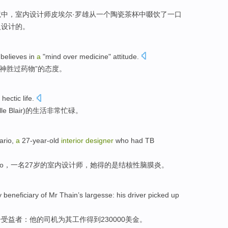
境
中
，
室内
设计师
皮埃尔·
罗雄
从
一个
陶瓷
茶杯
中啜饮了一口
人
设计
的。
 believes
in
a
"
mind
over
medicine
"
attitude
.
神
胜过
药物
”的态度。
hectic
life
.
lle
Blair)的
生活
非常
忙碌
。
ario
,
a
27-year-old
interior
designer
who had
TB
o
，
一
名27岁
的
室内
设计师
，她得的是
结核
性脑膜炎。
y
beneficiary
of
Mr Thain
’s largesse:
his
driver
picked up
一
受益者
：
他
的
司机
为其工作得到230000美金。