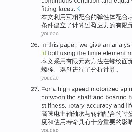
continuous
condition
and
equal
fitting faces.
本文
利用
互相
配合
的
弹性体配合
条件建立了
计算
过盈
应力
的
有限
youdao
In this paper
, we give an
analys
fit
bolt
using the
finite
element
m
本文
采用
有限
元素方法
在
螺纹面
螺栓
、螺母进行了
分析计算
。
youdao
For a
high speed
motorized
spi
between
the
shaft
and
bearing
h
stiffness,
rotary
accuracy
and
li
高速
电
主轴
轴承
与
转轴
配合
的
过
度
和
使用寿命
具有
十分
重要
的
影
youdao