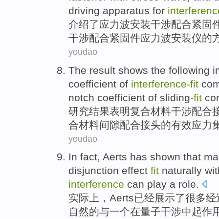
driving
apparatus
for
interference
介绍
了应力波安装
干涉
配合
紧固
干涉配合紧固件应力波安装
仪
的
youdao
The result
shows
the
following i
coefficient of
interference-fit
com
notch coefficient of sliding
-fit
co
研究
结果
表明
复合
材料干涉配合
合材料间隙配合接头的有效应力
youdao
In fact
,
Aerts
has
shown
that
ma
disjunction
effect
fit
naturally
wit
interference
can
play a role
.
实际上
，
Aerts
已经
展示了
很多
经
自然
的与
一个
在
量子
干涉
中
起
作