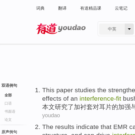
词典
翻译
有道精品课
云笔记
中英
有道 - 网易旗下搜索
双语例句
This paper
studies
the
strength
全部
effects
of
an
interference-fit
bus
口语
本文
研究
了
加
衬套对耳片
的
加强
书面语
youdao
论文
The results
indicate that
EMR
c
原声例句