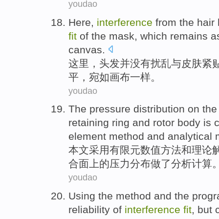
youdao
Here
,
interference
from the
hair
fit
of
the
mask
,
which
remains
a
canvas
.
这里
，
头发
并
没有
扰乱与皮肤
紧
平
，
宛如画布一样
。
youdao
The
pressure
distribution
on th
retaining
ring
and
rotor
body
is
c
element
method
and
analytical
本文
采用
有限元数值
方法
和
理论
合
面上
的
压力
分布
做了分析计算
youdao
Using
the
method
and
the prog
reliability
of
interference
fit
,
but
c