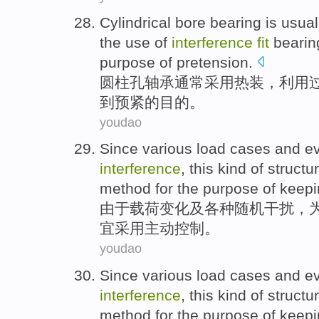
Cylindrical
bore
bearing
is usual
the use
of
interference
fit
bearin
purpose
of
pretension
.
圆柱
孔
轴承
通常
采用
热
装
，
利用
到
预紧
的
目的
。
youdao
Since
various load cases
and
ev
interference
,
this
kind
of
structu
method
for the
purpose
of
keepi
由于
载荷
变化
及
各种
随机
干扰
，
宜
采用
主动
控制
。
youdao
Since
various load cases
and
ev
interference
,
this
kind
of
structu
method
for the
purpose
of
keepi