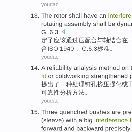
youdao
The rotor
shall have an
interfer
rotating
assembly shall
be
dyna
G.
6.3.
定子
应该通过压
配合
与
轴
结合
在
合
ISO 1940， G.6.3标准。
youdao
A
reliability
analysis
method
on 
fit
or
coldworking
strengthened
提出
了
一种
处理钉孔挤压
强化
或
可靠性
分析
方法
。
youdao
Three
quenched
bushes
are pr
(
sleeve
) with a
big
interference
f
forward and backward
precisely