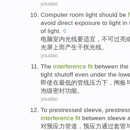
youdao
Computer
room
light
should be
f
avoid
direct
exposure
to light
in
of light.
电脑
室内
光线
要
适宜
，
不可
过
亮
光屏
上
而产生
干扰
光线。
youdao
The
interference
fit
between
th
tight shutoff
even
under
the
low
即使
在
最低
的
管线压力
下
，
闸板
泡
级
密封
功能。
youdao
To
prestressed
sleeve, prestre
interference
fit
between
sleeve
对
预应力
管道，预应力
通过
套管