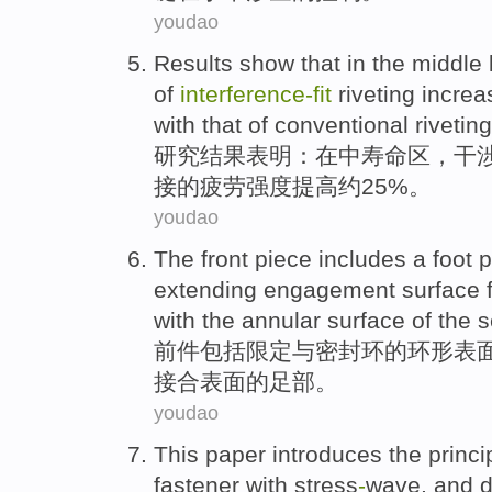
youdao
Results
show that
in
the middle
of
interference-fit
riveting
increa
with that
of
conventional
riveting
研究结果
表明
：
在
中
寿命
区，干
接的疲劳强度
提高
约
25%。
youdao
The front
piece
includes
a
foot
p
extending
engagement
surface
with
the
annular
surface
of
the
s
前
件
包括
限定
与
密封环
的
环形
表
接合表面的
足
部
。
youdao
This paper introduces
the
princi
fastener
with stress
-
wave, and d