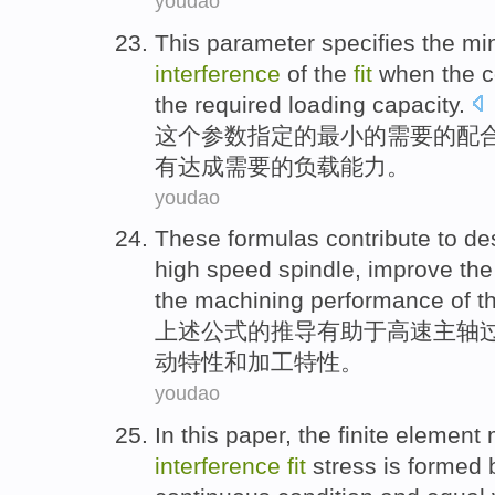
youdao
This
parameter
specifies
the
mi
interference
of
the
fit
when
the
c
the required
loading
capacity
.
这个
参数
指定
的
最小
的
需要
的
配
有
达成
需要的
负载
能力
。
youdao
These
formulas
contribute to
de
high speed
spindle
,
improve
th
the
machining
performance
of
th
上述
公式
的
推导
有助于
高速
主轴
动
特性
和
加工
特性。
youdao
In this paper
,
the
finite element
interference
fit
stress
is formed