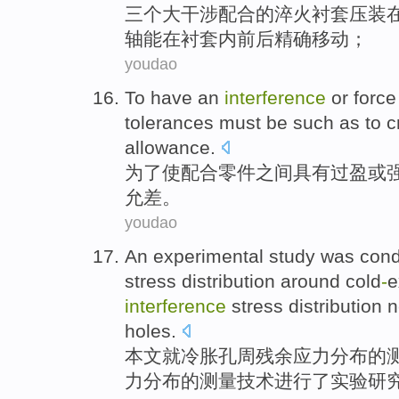
三个
大
干涉
配合
的
淬火
衬
套
压装
轴
能
在
衬
套
内
前后
精确
移动
；
youdao
To
have
an
interference
or
force
tolerances
must be
such as to
c
allowance
.
为了
使
配合
零件
之间
具有
过盈
或
允差
。
youdao
An
experimental
study
was
con
stress
distribution
around cold
-
e
interference
stress distribution 
holes.
本文就冷胀
孔周
残余
应力
分布
的
力分布的测量技术
进行
了
实验
研