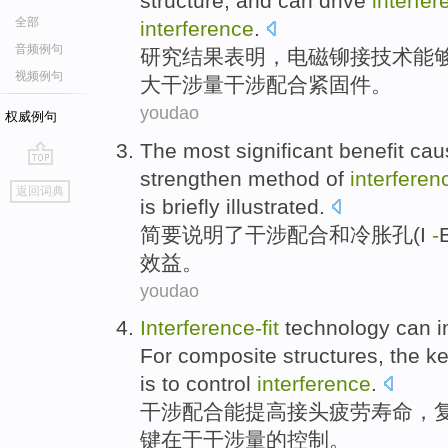
structure
, and
can
drive
interfer
全部
interference
.
音频例句
研究
结果
表明
，
电磁铆接
技术
能
视频例句
大干涉量干涉配合
紧固件
。
youdao
权威例句
The
most significant
benefit
cau
strengthen
method
of
interferenc
go
返回词典
top
is
briefly
illustrated
.
简要
说明
了
干涉配合
和
冷
胀
孔(I
-
效益
。
youdao
Interference-fit
technology
can
i
For
composite
structures
,
the
k
is to
control
interference
.
干涉
配合
能
提高
接头
疲劳寿命，
键
在于干涉量
的
控制
。