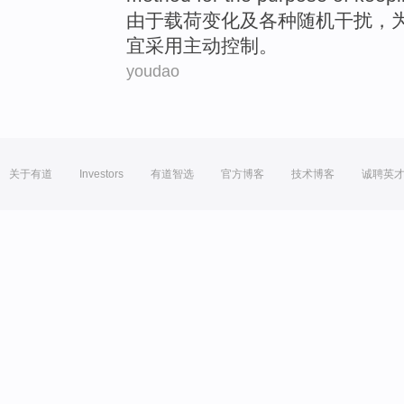
由于
载荷
变化
及
各种
随机
干扰
，
宜
采用
主动
控制
。
youdao
关于有道
Investors
有道智选
官方博客
技术博客
诚聘英