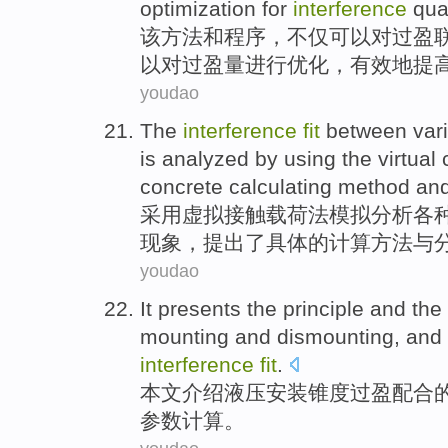
optimization
for
interference
qua
该
方法
和
程序
，
不仅
可以
对过
盈
以对过盈
量
进行优化
，有效地
提
youdao
The
interference
fit
between
var
is
analyzed
by using
the
virtual
concrete
calculating
method
an
采用
虚拟
接触
载荷
法
模拟
分析
各
现象，
提出
了
具体
的
计算
方法
与
youdao
It presents the
principle
and
the
mounting
and
dismounting
, and
interference
fit
.
本文
介绍
液压
安装
锥度
过
盈
配合
参数
计算
。