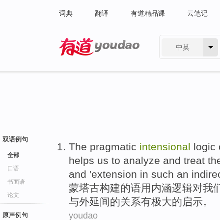
词典
翻译
有道精品课
云笔记
中英
有道 - 网易旗下搜索
双语例句
The
pragmatic
intensional
logic
全部
helps
us
to
analyze
and
treat
th
口语
and
'extension
in
such
an indire
书面语
蒙
塔古
构建
的
语用
内涵
逻辑
对
我
论文
与
外延
间
的关系有极大的启示。
youdao
原声例句