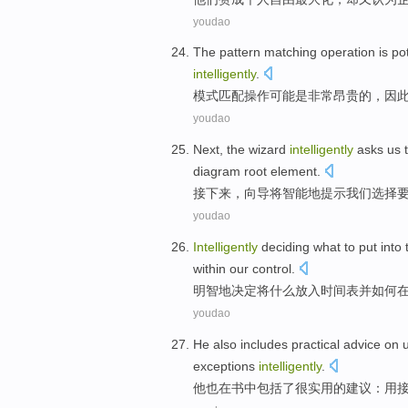
youdao
The
pattern
matching
operation
is
pot
intelligently
.
模式
匹配
操作
可能
是
非常昂贵
的，
因
youdao
Next
,
the wizard
intelligently
asks
us
diagram
root
element.
接下来
，
向导
将智能地
提示
我们
选择
youdao
Intelligently
deciding
what
to
put into 
within
our
control
.
明智地
决定将
什么
放入
时间表
并
如何
youdao
He
also
includes
practical
advice
on
exceptions
intelligently
.
他
也
在
书中
包括
了
很实用
的
建议
：
用