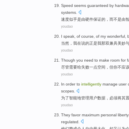
Speed
seems
guaranteed
by
hardwa
systems
.
速度
似乎是
由
硬件
保证
的，
而
不是由
youdao
I
speak
,
of course
,
of
my
wonderful
, 
当然
，
我
在说
的
正是
我
那双兼具
美妙
youdao
Though
you
need
to
make room
for
f
尽管
需要
给
失败
一点
空间，但
你
不
应
youdao
In order to
intelligently
manage
user
scopes
.
为了
智能地
管理
用户
数据
，
必须
将其
youdao
They
favor
maximum
personal
liberty
regulated
.
他们
赞成
个人
自由
最大化
，
却
又
认为