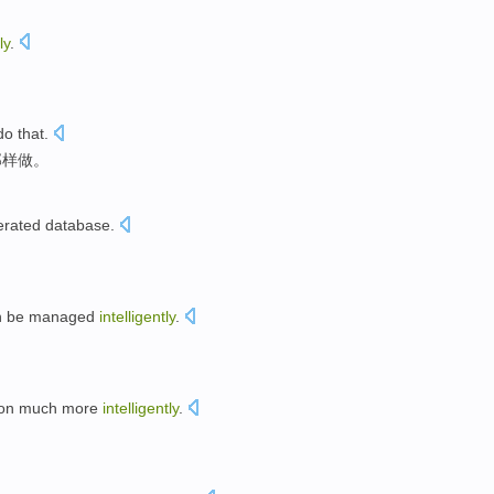
ly
.
do
that.
那样
做
。
erated
database
.
n be
managed
intelligently
.
。
ion
much more
intelligently
.
。