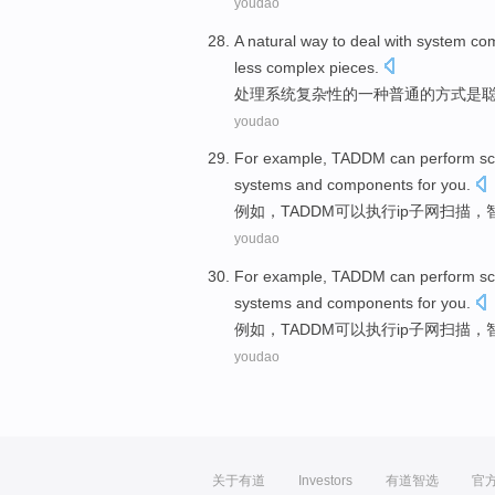
youdao
A
natural
way
to
deal with
system
com
less
complex
pieces
.
处理
系统
复杂性
的
一种
普通
的
方式
是
youdao
For example
,
TADDM
can
perform
s
systems
and
components
for you.
例如
，
TADDM
可以
执行
ip
子网
扫描
，
youdao
For example
,
TADDM
can
perform
s
systems
and
components
for you.
例如
，
TADDM
可以
执行
ip
子网
扫描
，
youdao
关于有道
Investors
有道智选
官