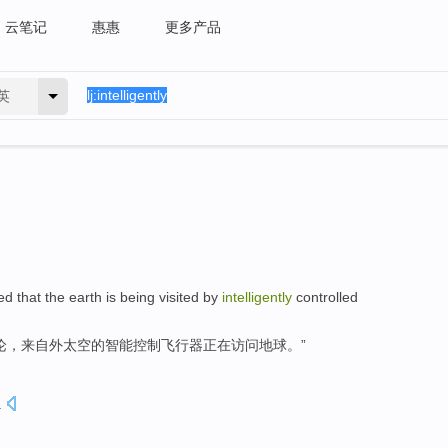
云笔记
惠惠
更多产品
英
ed
that
the earth
is being
visited
by
intelligently
controlled
论
，
来自
外
太空
的
智能
控制
飞行器
正在
访问
地球
。”
.