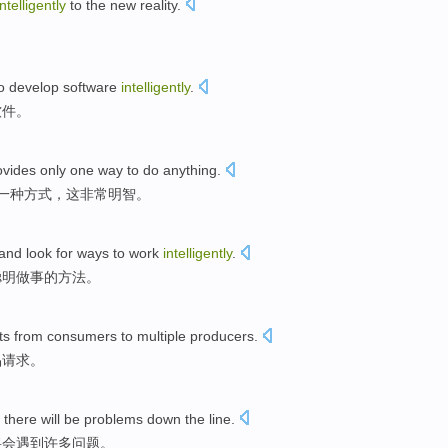
intelligently
to
the
new
reality
.
。
o
develop
software
intelligently
.
软件
。
ovides
only
one
way
to do
anything
.
一种
方式
，这非常
明智
。
 and
look for
ways
to work
intelligently
.
聪明做事的
方法
。
ts
from
consumers
to
multiple
producers
.
品
请求
。
, there
will
be
problems
down the line.
将
会遇到许多问题。