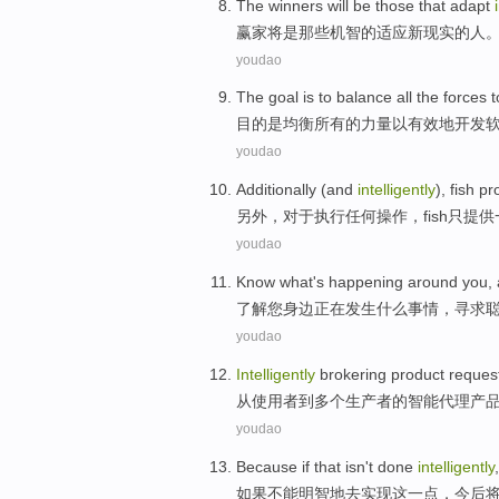
The winners
will
be
those
that
adapt
赢家
将
是
那些
机智
的
适应
新
现实
的人
youdao
The goal
is
to
balance
all
the
forces
t
目的
是
均衡
所有
的
力量
以
有效地
开发
youdao
Additionally
(and
intelligently
),
fish
pr
另外
，对于执行
任何
操作，
fish
只
提供
youdao
Know
what
's happening
around
you
,
了解
您
身边
正在
发生
什么
事情，
寻求
youdao
Intelligently
brokering
product
reques
从
使用者
到
多个
生产者
的
智能
代理
产
youdao
Because if
that
isn't
done
intelligently
如果
不能
明智地去
实现
这
一点，今后