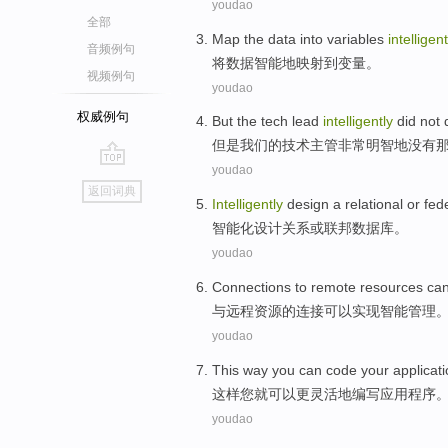
youdao
全部
Map the
data
into
variables
intelligent
音频例句
将
数据
智能地映射
到
变量
。
视频例句
youdao
权威例句
But
the
tech
lead
intelligently
did not
但是
我们的
技术
主管
非常明智地
没有
youdao
go
返回词典
top
Intelligently
design
a
relational
or
fed
智能化
设计
关系
或
联邦
数据库
。
youdao
Connections
to
remote
resources
ca
与
远程
资源
的
连接
可以
实现智能
管理
youdao
This way
you
can
code your
applicat
这样
您
就可以
更
灵活地
编写
应用程序
youdao