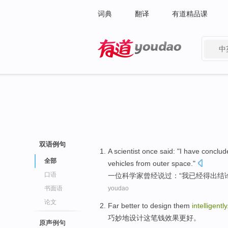
词典
翻译
有道精品课
中
有道 - 网易旗下搜索
双语例句
A
scientist
once
said
: "
I
have
conclud
全部
vehicles
from
outer
space
."
口语
一位
科学家
曾经
说过
：“
我
已经
得出结
书面语
youdao
论文
Far
better
to
design
them
intelligently
巧妙地
设计
这笔
钱效果
更好
。
原声例句