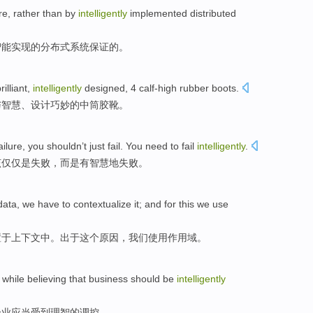
re
,
rather
than
by
intelligently
implemented
distributed
智能
实现
的
分布式
系统保证的。
brilliant,
intelligently
designed
, 4 calf-high
rubber
boots.
与智慧、
设计
巧妙的中
筒胶靴
。
ailure
,
you
shouldn
’t
just
fail
. You
need
to fail
intelligently
.
该
仅仅是
失败
，而是有智慧地失败。
data
, we
have to
contextualize
it; and for
this
we
use
置于
上下文中。出于
这个
原因，
我们
使用
作用域。
while
believing that
business
should be
intelligently
企业
应当
受到理智
的
调控
。