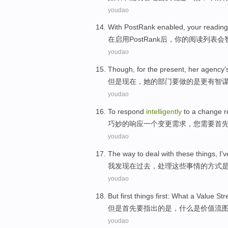
youdao
With
PostRank enabled
,
your
reading
在
启用
PostRank后，
你
的
阅读
列表
会
youdao
Though
,
for the
present
,
her
agency
'
但是
现在
，
她
的
部门
要
做
的
是
更
有智
youdao
To
respond
intelligently
to
a
change
r
巧妙
的
响应
一个
变更
需求
，
您
需要
首
youdao
The
way
to
deal with
these
things
,
I
'v
我
发现
在
过去
，
处理
这些
事情
的
方式
youdao
But
first
things first:
What
a Value
Str
但是
首先要
指出的
是
，
什么是
价值流
youdao