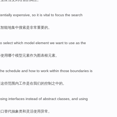
entially
expensive
,
so it
is
vital
to
focus
the
search
此
智能地
集中
搜索
是
非常重要
的。
to
select
which
model
element
we
want to
use
as
the
要
使用
哪个
模型
元素
作为
图表
根
元素。
the
schedule
and
how to
work
within
those
boundaries
is
在
这些
范围
内
工作
是
在
我们
的
控制
之中的。
using
interfaces
instead
of
abstract
classes
,
and
using
接口
替代
抽象
类
和
灵活
使用
异常
。