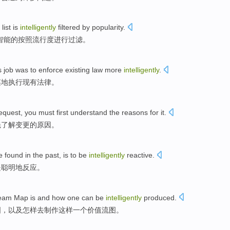
list
is
intelligently
filtered
by
popularity
.
智能的
按照
流行度
进行过滤
。
s
job
was
to
enforce
existing
law
more
intelligently
.
谋地
执行
现有
法律
。
equest
,
you
must
first
understand
the
reasons for
it.
先
了解
变更
的
原因
。
e found
in
the past
,
is
to be
intelligently
reactive
.
是
聪明
地
反应。
eam
Map
is
and
how
one
can be
intelligently
produced
.
图
，
以及
怎样
去
制作
这样
一个
价值流图。