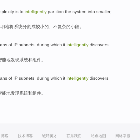
plexity
is
to
intelligently
partition
the
system
into
smaller
,
聪明
地
将
系统
分割
成
较小的
、
不
复杂
的小段。
cans
of
IP
subnets
, during which it
intelligently
discovers
智能地
发现
系统
和
组件
。
cans
of
IP
subnets
, during which it
intelligently
discovers
智能地
发现
系统
和
组件
。
方博客
技术博客
诚聘英才
联系我们
站点地图
网络举报