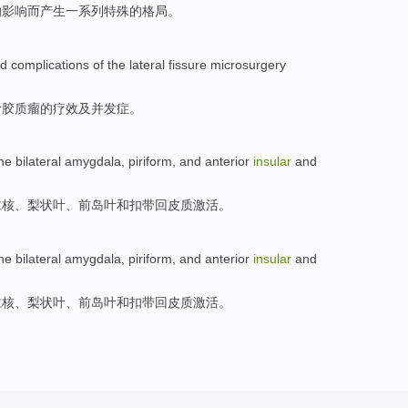
的
影响而产生一系列
特殊
的
格局
。
d
complications
of
the
lateral
fissure
microsurgery
叶胶质瘤
的
疗效
及
并发症
。
he bilateral
amygdala
,
piriform
, and
anterior
insular
and
仁核
、
梨状叶
、
前
岛
叶
和
扣带回
皮质
激活。
he bilateral
amygdala
,
piriform
, and
anterior
insular
and
仁核
、
梨状叶
、
前
岛
叶
和
扣带回
皮质
激活。