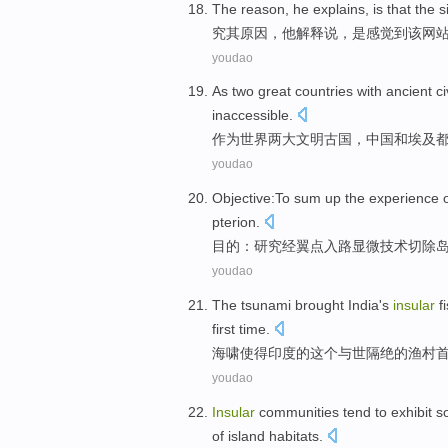
The reason
,
he
explains
,
is
that
the
s
究
其
原因，
他
解释说
，
是
感觉到
该
网
youdao
As
two
great
countries with ancient
ci
inaccessible
.
作为
世界
两
大
文明古国
，
中国
和
埃及
youdao
Objective
:
To sum
up the experience
pterion
.
目的
：研究
经
翼点入
路显微技术
切除
youdao
The
tsunami
brought
India
's
insular
f
first time
.
海啸
使得
印度
的
这个与世隔绝
的
渔村
youdao
Insular
communities
tend to exhibit 
of
island
habitats
.