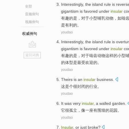
Interestingly
, the
island
rule
is
revers
全部
gigantism
is
favored
under
insular
co
音频例句
有趣
的
是
，
对于
小型
哺乳动物
，
如
啮
视频例句
是
有利
的。
youdao
权威例句
Interestingly
, the
island
rule
is
overtu
gigantism
is
favored
under
insular
co
go
返回词典
有趣的是
，
对于
啮齿动物
这样
的
小型
top
的体型
是
最受
欢迎
的。
youdao
Theirs
is an
insular
business
.
这
是个
很封闭
的
行业
。
youdao
It
was very
insular
,
a
walled
garden
.
它
很
孤立
，
像一
座有围墙
的
花园
。
youdao
Insular
,
or just
broke
?