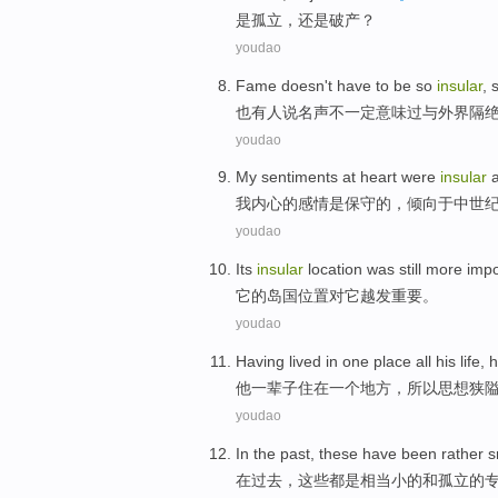
是孤立
，
还是
破产
？
youdao
Fame
doesn
't have to be
so
insular
,
也
有人
说
名声
不一定
意味
过与外界隔
youdao
My
sentiments
at heart
were
insular
我
内心
的
感情
是
保守
的，倾向
于中世
youdao
Its
insular
location
was still more
impo
它
的
岛国
位置
对
它
越发
重要
。
youdao
Having lived
in
one
place
all
his
life
, 
他
一辈子
住
在
一个
地方
，所以思想
狭
youdao
In
the past
,
these
have
been
rather
s
在
过去
，
这些
都
是
相当
小
的
和
孤立
的