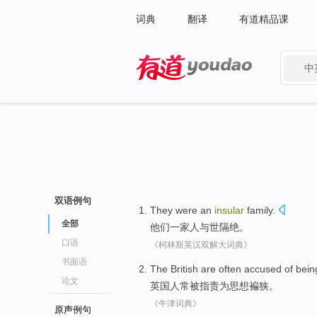
词典
翻译
有道精品课
中
有道 - 网易旗下搜索
双语例句
They
were
an
insular
family
.
全部
他们
一家人
与世隔绝
。
口语
《柯林斯英汉双解大词典》
书面语
The British
are
often
accused
of
bei
论文
英国
人
常
被指责
为
思想褊狭。
《牛津词典》
原声例句