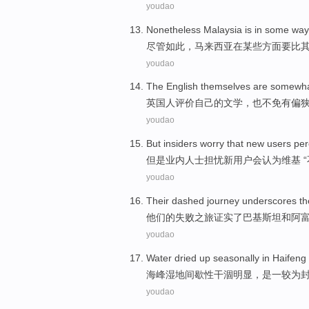
youdao
Nonetheless
Malaysia
is
in
some
way
尽管如此
，
马来西亚
在
某些
方面
要比
youdao
The English
themselves
are somewh
英国
人
评价
自己
的
文学
，也不免
有
偏
youdao
But
insiders
worry that
new
users
per
但是
业内人士
担忧
新
用户
会认为
维基 “
youdao
Their
dashed
journey
underscores
t
他们的
失败
之旅
证实
了
巴基斯坦
和
阿
youdao
Water
dried up seasonally
in
Haifeng
海峰
湿地
间歇性
干涸
明显，
是
一
较为
youdao