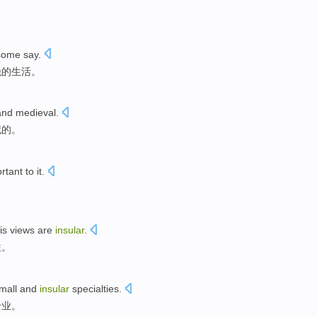
some
say
.
绝的生活。
and
medieval
.
纪
的。
rtant
to
it
.
his
views are
insular
.
隘
。
mall
and
insular
specialties
.
专业
。