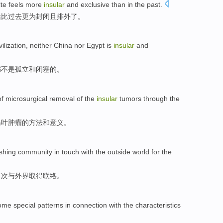
ite
feels
more
insular
and
exclusive
than
in the
past
.
站
比
过去
更为
封闭
且
排外
了。
vilization
,
neither
China
nor
Egypt
is
insular
and
都
不是
孤立
和
闭塞
的。
of
microsurgical
removal
of the
insular
tumors
through the
岛叶
肿瘤
的
方法
和
意义。
ishing community
in touch
with
the outside world
for the
首次
与
外界
取得
联络。
some
special
patterns in connection
with
the
characteristics