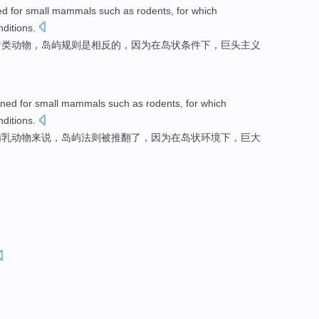
ed
for
small
mammals
such as
rodents
,
for
which
nditions
.
齿类动物
，
岛屿
规则
是
相反
的，
因为
在
岛状
条件下
，巨头主义
rned
for
small
mammals
such
as
rodents
,
for
which
nditions
.
哺乳动物
来说，
岛屿
法则
被
推翻了
，
因为
在
岛
状
环境下
，巨大