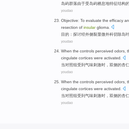
岛屿
群落
由于受
岛屿
栖息地
特征
结构
youdao
Objective
:
To evaluate
the
efficacy
an
resection
of
insular
glioma
.
目的
：
探讨
经
外侧
裂
显微
外科
切除
岛
youdao
When
the controls
perceived odors
,
t
cingulate
cortices were
activated
.
当
对照组
受到
气味
刺激时，
双
侧的
杏
youdao
When
the controls
perceived odors
,
t
cingulate
cortices were
activated
.
当
对照组
受到
气味
刺激时，
双
侧的
杏
youdao