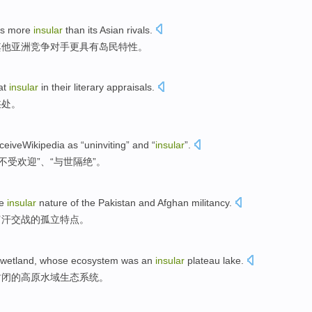
s
more
insular
than
its Asian
rivals
.
其他
亚洲竞争对手
更
具有岛民特性
。
at
insular
in their
literary
appraisals
.
狭
处。
ceiveWikipedia
as “
uninviting
” and “
insular
”.
不受欢迎
”、“与世隔绝”。
he
insular
nature
of
the
Pakistan
and
Afghan
militancy
.
富汗
交战
的
孤立
特点
。
wetland
, whose
ecosystem
was
an
insular
plateau
lake.
封闭
的高原水域
生态系统
。