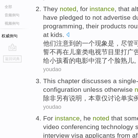
全部
They
noted
,
for
instance
, that
al
音频例句
have
pledged
to not
advertise
d
视频例句
programming
,
their
products
rou
at
kids
.
权威例句
他们
注意到
的
一
个现象是
，
尽管
誓
不再
在
儿童
类电视
节目
里打
广
go
返回词典
给小孩看的
电影
中混了个脸熟儿
top
youdao
This
chapter
discusses
a single
configuration
unless
otherwise
n
除非
另有说明，
本
章
仅
讨论
单
实
youdao
For
instance
,
he
noted
that
som
video
conferencing
technology
interview
visa
applicants
from af