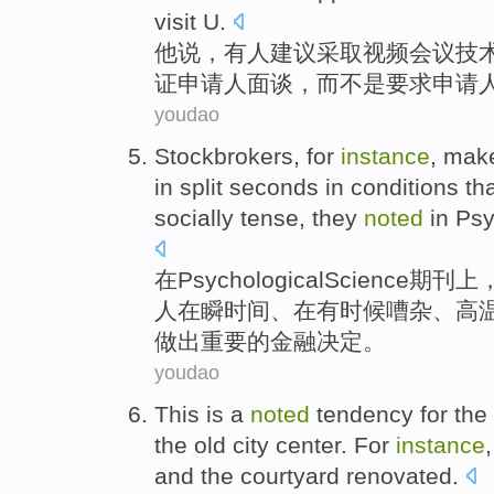
visit
U
.
他
说
，
有人
建议
采取
视频
会议
技
证
申请人
面谈
，
而
不是
要求
申请
youdao
Stockbrokers
,
for
instance
,
mak
in
split seconds
in
conditions
th
socially
tense,
they
noted
in Psy
在
Psychological
Science
期刊
上
人在瞬时间、
在
有时候
嘈杂
、
高
做出
重要
的
金融
决定
。
youdao
This
is a
noted
tendency
for the
the
old
city
center
. For
instance
and
the
courtyard
renovated
.