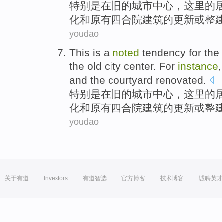
特别是
在
旧
的
城市
中心
，
这里
的
化
和
原有
四合院建筑
的
更新
或整
youdao
This
is a
noted
tendency
for the
the
old
city
center
. For
instance
and
the
courtyard
renovated
.
特别是
在
旧
的
城市
中心
，
这里
的
化
和
原有
四合院建筑
的
更新
或整
youdao
关于有道
Investors
有道智选
官方博客
技术博客
诚聘英