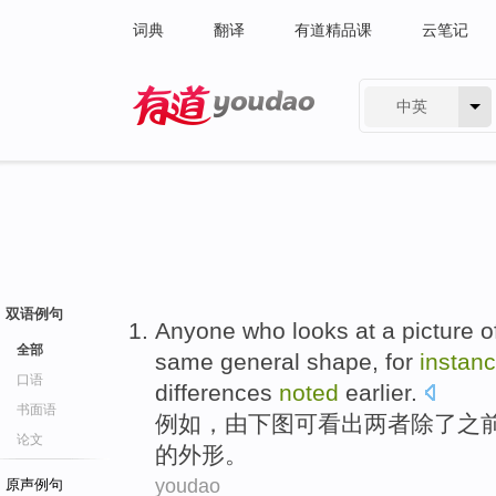
词典
翻译
有道精品课
云笔记
中英
有道 - 网易旗下搜索
双语例句
Anyone
who
looks at a picture
o
全部
same
general shape
,
for
instan
口语
differences
noted
earlier
.
书面语
例如
，
由下图
可
看出
两者
除了之
论文
的
外形
。
youdao
原声例句