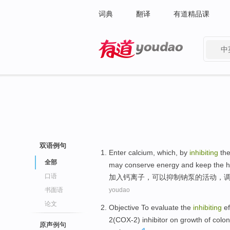
词典
翻译
有道精品课
中
有道 - 网易旗下搜索
双语例句
Enter
calcium
, which,
by
inhibiting
th
全部
may
conserve
energy
and
keep
the
h
口语
加入
钙离子
，
可以
抑制
钠
泵
的
活动
，
书面语
youdao
论文
Objective
To evaluate
the
inhibiting
ef
2(
COX-2
)
inhibitor
on
growth
of
colon
原声例句