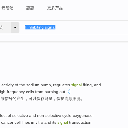
云笔记
惠惠
更多产品
英
e
activity
of
the
sodium
pump
,
regulates
signal
firing, and
igh-frequency
cells
from burning out.
调节
信号
的产生，可以
保存
能量
，
保护
高频
细胞
。
fect
of
selective
and
non-selective cyclo-oxygenase-
cancer
cell
lines
in vitro
and
its
signal
transduction