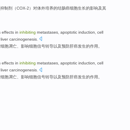
2
抑制剂
（
COX
-2）对
体外
培养
的
结肠癌
细胞
生长
的
影响
及其
s
effects in
inhibiting
metastases
,
apoptotic
induction
,
cell
liver carcinogenesis
.
瘤
细胞凋亡、影响
细胞
信号
转导
以及
预防
肝癌
发生
的
作用。
s
effects in
inhibiting
metastases
,
apoptotic
induction
,
cell
liver carcinogenesis
.
瘤
细胞凋亡、影响
细胞
信号
转导
以及
预防
肝癌
发生
的
作用。