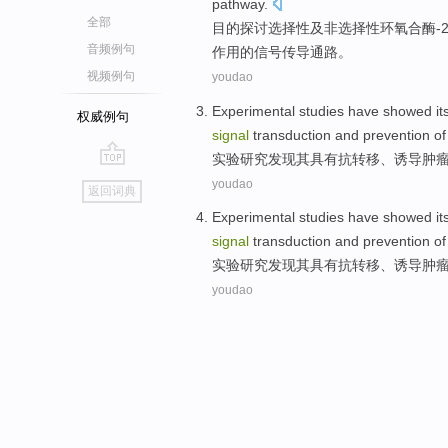
pathway
.
全部
目的
探讨
选择性
及
非选择性环氧合酶-
音频例句
作用的
信号
传导
通路
。
视频例句
youdao
Experimental
studies
have showed
it
权威例句
signal
transduction
and
prevention
of
实验
研究
发现
其
具有抗
转移
、
诱导
肿
go
youdao
返回词典
top
Experimental
studies
have showed
it
signal
transduction
and
prevention
of
实验
研究
发现
其
具有抗
转移
、
诱导
肿
youdao