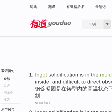
词典
翻译
有道精品课
云笔记
中英
有道 - 网易旗下搜索
双语例句
Ingot
solidification
is
in
the
mold
全部
inside
, and
difficult to
direct
obs
口语
钢锭
凝固
是
在
铸
型
内
的
高温
状态
书面语
制
。
论文
youdao
原声例句