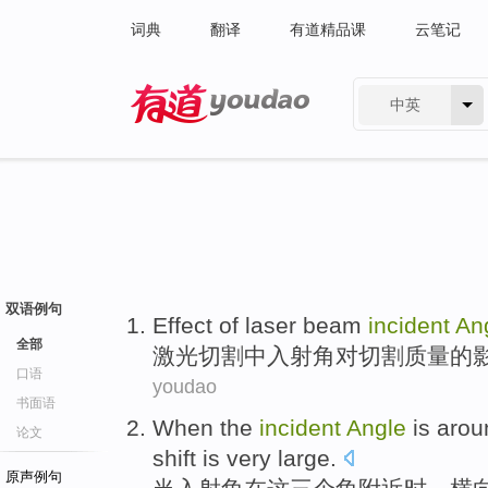
词典
翻译
有道精品课
云笔记
中英
有道 - 网易旗下搜索
双语例句
Effect
of
laser
beam
incident
An
全部
激光
切割
中
入射角
对
切割
质量
的
口语
youdao
书面语
When
the
incident
Angle
is arou
论文
shift
is very
large
.
原声例句