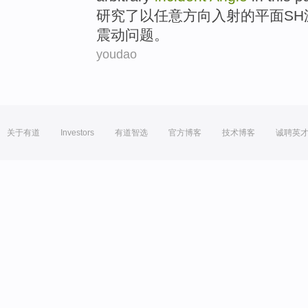
研究
了
以
任意
方向入射
的
平面
SH
震动
问题
。
youdao
关于有道
Investors
有道智选
官方博客
技术博客
诚聘英