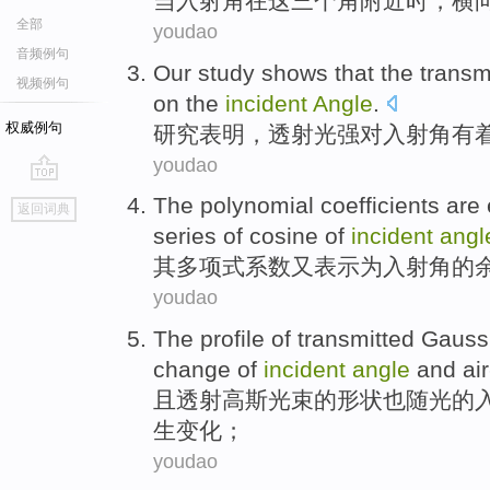
当
入射角
在这
三个
角附近时
，
横
全部
youdao
音频例句
Our study
shows that
the
transm
视频例句
on
the
incident
Angle
.
权威例句
研究
表明
，
透射
光强
对入射角
有
youdao
go
The
polynomial
coefficients
are
返回词典
top
series
of
cosine
of
incident
angl
其
多项式
系数
又
表示
为
入射角
的
youdao
The
profile
of
transmitted
Gauss
change
of
incident
angle
and
ai
且
透射
高斯
光束
的
形状
也
随
光的
生变化
；
youdao