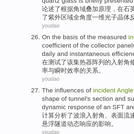
quartz
glass
is briefly presented
论述了
根据
角
域
叠加原理，
在
石
了
紫外
区域全角度
一
维
光子晶体
youdao
On
the
basis
of
the
measured
i
coefficient
of
the
collector panel
daily and
instantaneous
efficien
在
测试了
该
集热器
阵列
的
入射角
率
与
瞬时
效率
的
关系
。
youdao
The
influences
of
incident
Angle
shape
of
tunnel
's
section
and
su
dynamic
response
of an
SFT ar
计算分析了
波浪
入射角
、
表面
流
悬浮
隧道
动态
响应
的
影响
。
youdao