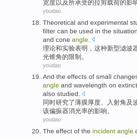
宽度
以及
所承受的
拉
剪
载荷
的影
youdao
Theoretical
and
experimental st
filter
can be
used
in the situatio
and cone
angle
.
理论
和
实验
表明
，
这种
新型
滤波
光
锥角
的
限制。
youdao
And the
effects
of
small
change
angle
and
wavelength
on
extinc
also
studied.
同时
研究
了
薄膜
厚度
、
入射角
及
该
偏振
器
消
光率的影响。
youdao
The
effect
of
the
incident
angle