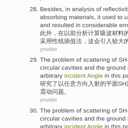
Besides
,
in
analysis
of
reflectiv
absorbing
materials
, it
used
to
u
and
resulted
in
considerable
err
此外
，
在
以前
分析计算
吸波
材料
采用
性
线
插值
法
，
这会
引入
较大
youdao
The
problem
of
scattering
of
SH
circular
cavities
and
the
ground 
arbitrary
incident
Angle
in this p
研究
了
以
任意
方向入射
的
平面
SH
震动
问题
。
youdao
The
problem
of
scattering
of
SH
circular
cavities
and
the
ground 
arbitrary
incident
Angle
in this p