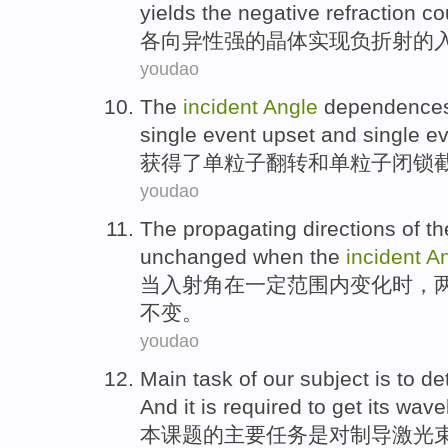
yields
the
negative
refraction
co
各向异性
强的
晶体
实现
负
折射
的
youdao
The
incident
Angle
dependence
single
event upset
and
single e
获得了
单
粒子翻转
和
单粒子
闭锁
youdao
The
propagating
directions
of th
unchanged
when
the
incident
An
当
入射角
在
一定
范围内变化时，
不变
。
youdao
Main
task
of
our
subject
is
to
de
And it is
required
to get
its wave
本
课题
的
主要
任务
是
对制导
激光