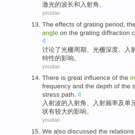
激光
的
波长
和
入射角
。
youdao
The effects
of
grating
period
, th
angle
on the grating
diffraction
c
讨论
了
光栅
周期
、光栅
深度
、
入
特性
的
影响
。
youdao
There is
great
influence
of
the
i
frequency
and
the
depth
of the 
stress
path
.
入射
波
的
入射角
、入射
频率
及
单
状
有
较大的
影响
。
youdao
We also
discussed the
relation