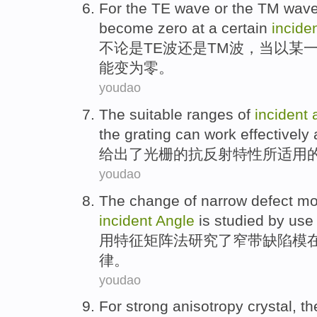
For
the TE
wave
or
the
TM
wave
become zero
at
a certain
incide
不论是
TE
波
还是
TM
波，
当
以
某
能
变为零。
youdao
The
suitable
ranges
of
incident
the
grating
can work effectively
给出
了
光栅
的
抗反射特性所
适用
youdao
The
change
of
narrow
defect
mo
incident
Angle
is
studied
by use
用
特征
矩阵
法
研究
了
窄带
缺陷
模
律。
youdao
For
strong
anisotropy
crystal
,
th