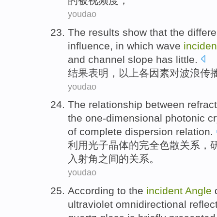
的
被
视频
度
；
youdao
The results
show that
the
differe
influence, in which
wave
incide
and channel slope has little.
结果
表明
，以上
各
因素
对
波浪传
youdao
The
relationship
between
refrac
the
one-dimensional
photonic
cr
of
complete
dispersion
relation
.
利用
光子
晶体
的
完全
色散关系，
入射角
之间
的
关系
。
youdao
According to
the
incident
Angle
ultraviolet
omnidirectional
reflec