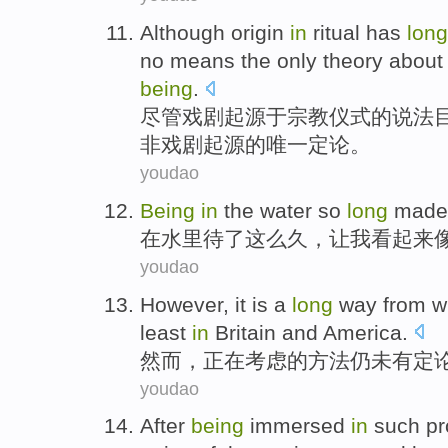
Although
origin
in
ritual
has
long
no means
the only
theory abou
being
.
尽管
戏剧
起源于
宗教
仪式的
说法
非戏剧起源的
唯一
定论。
youdao
B
eing
in
the water so
long
made 
在
水里待了这么久，让我看起来像
youdao
However
, it is a
long
way
from w
least
in
Britain
and
America
.
然而
，
正在
考虑
的
方法
仍未有定
youdao
After
being
immersed
in
such p