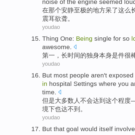
noise
of
the
engine seemed loud
在
那个
安静
至极
的
地方呆了
这么
震耳欲聋。
youdao
Thing
One:
Being
single for so
l
awesome
.
第一，
长时间
的
独身
本身
是
件
很
youdao
But
most
people
aren't
exposed 
in
hospital
Settings
where
you a
time
.
但是
大多数
人
不会
达到这个
程度
境
下
也
达不到。
youdao
But
that
goal
would itself
involve