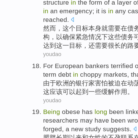
structure
in
the
form
of
a
layer
o
in
an emergency
;
it
is
in
any
ca
reached
.
然而
，
这个
目标
本身
就
需要
在
债
构
，
以
确保
紧急
情况下
这些债务
达到
这
一目标，还需要
很长的
路
youdao
For
European
bankers
terrified o
term
debt
in
choppy
markets
,
th
由于
欧洲
的
银行家
害怕
被迫
在
动
这
应该
可以
起到
一些
缓解
作用。
youdao
Being
obese
has
long
been
link
researchers
may
have been
wro
forged
, a
new
study
suggests
.
肥胖
长期
以来和
女性
的
不孕
联系