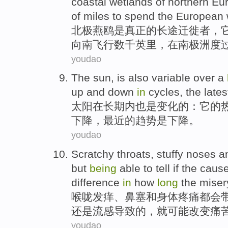
coastal
wetlands
of
northern Eu
of
miles
to
spend
the
European
北极
燕鸥
是
真正
的
长途
迁徙者
，
向南
飞行
数千
英里
，在
南极洲
度
youdao
The sun
,
is also
variable
over a
up
and down
in
cycles
,
the lates
太阳
在
长期
内
也是
变化
的：
它
的
下降
，
最近
的
趋势
是
下降。
youdao
Scratchy
throats,
stuffy noses
a
but
being
able to
tell if
the
caus
difference
in
how
long
the
miser
喉咙
发痒、
鼻塞
和
身体
疼痛
都会
还是
流感
导致
的
，
就可能
改变
痛
youdao