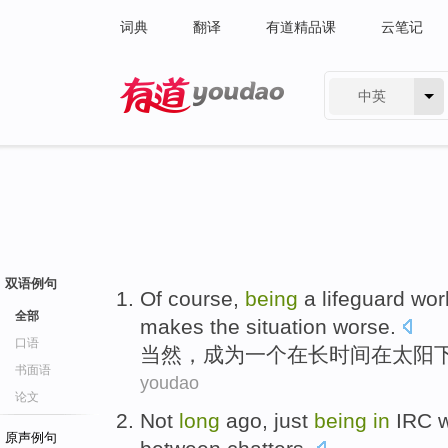
词典
翻译
有道精品课
云笔记
中英
有道 - 网易旗下搜索
双语例句
Of course
,
being
a
lifeguard
wor
全部
makes
the
situation
worse
.
口语
当然
，
成为
一个
在
长
时间
在
太阳
书面语
youdao
论文
Not
long
ago
,
just
being
in
IRC 
原声例句