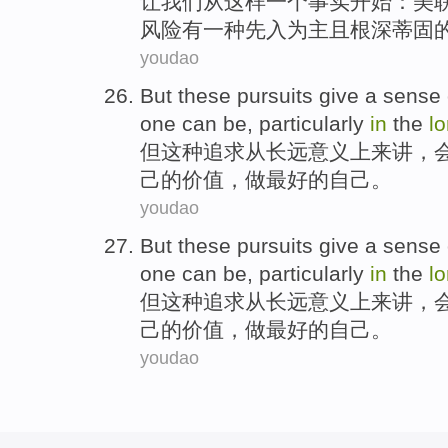
让我们从这样
一
个
事实
开始
：
美
风险
有
一种先入为主且根深蒂固
youdao
But
these
pursuits
give
a
sense o
one
can be
, particularly
in
the
l
但
这种
追求
从
长远
意义
上来讲，
己
的
价值，
做
最好
的
自己。
youdao
But
these
pursuits
give
a
sense o
one
can be
, particularly
in
the
l
但
这种
追求
从
长远
意义
上来讲，
己
的
价值，
做
最好
的
自己。
youdao