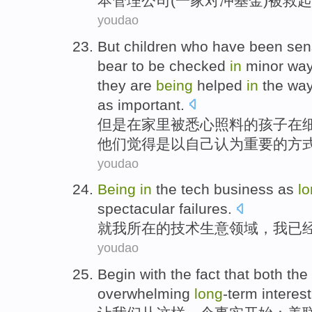
本
管理
公司(
一家
对冲
基金
)被救
youdao
But
children
who have
been
sen
bear
to
be
checked
in
minor
way
they
are
being
helped
in
the
way
as
important
.
但是
在
家里
被
悉心
照料的
孩子
在
他们
觉得
是以
自己
认为重要
的
方
youdao
Being
in
the
tech
business
as
l
spectacular
failures
.
就
我
所在
的
技术
生意
领域，我
已
youdao
Begin
with
the fact
that
both
the
overwhelming
long
-term
interes