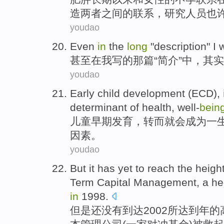
造
两者之间
的
联系
，
研究人员
也
youdao
Even
in
the
long
"
description
"
I
甚至
在
我
写
的
那
篇“
简介
”中，其
youdao
Early
child
development
(
ECD
),
determinant
of
health
,
well-
bein
儿童
早期
发育
，
转而就
会
成为
一
因素。
youdao
But
it
has yet
to reach
the
heigh
Term
Capital
Management
,
a h
in
1998.
但是
还
没有
到达
2002所达到年
的