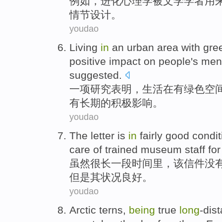
例如
，
进化
心理学
被
文学
学者
用
情节
设计。
youdao
Living
in
an
urban
area
with
gre
positive
impact
on
people
's
men
suggested
.
一项
研究
表明
，
生活
在
有
绿色
空
有
长期
的积极
影响
。
youdao
The
letter
is
in
fairly
good
condit
care
of
trained
museum
staff
fo
虽然
很
长一段时间
里
，
该
信件
没
但是其
状况
良好
。
youdao
Arctic
terns
,
being
true
long
-dis