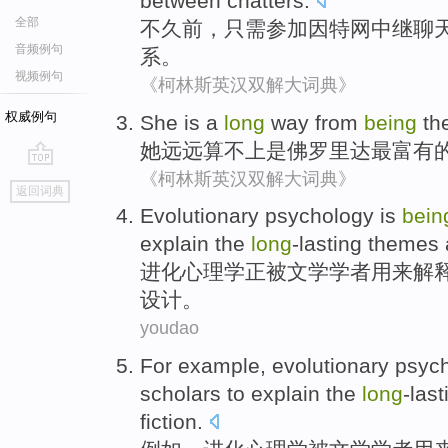
between
chatters
.
全部
不久前
，
只需
参加因特网中继聊
音频例句
系
。
视频例句
《柯林斯英汉双解大词典》
权威例句
She
is
a
long
way from
being
th
她
远远算不上
是
佛罗里达
最
富有
《柯林斯英汉双解大词典》
go
返回词典
top
Evolutionary
psychology
is
bein
explain
the
long
-lasting
themes
进化
心理学
正
被
文学
学者
用来解
设计。
youdao
For example
,
evolutionary
psyc
scholars
to
explain
the
long
-last
fiction
.