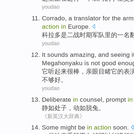
youdao
Corrado
,
a
translator
for the
arm
action
in
Europe
.
科
拉多是二战
时期
军队
里
的
一
名
youdao
It
sounds
amazing
, and seeing i
Megahonyaku is
not good enou
它
听起来
很棒
，亲眼目睹它的表
不够
好。
youdao
Deliberate
in
counsel, prompt
i
静如处子
，动如脱兔。
《新英汉大辞典》
Some
might be
in
action
soon
.