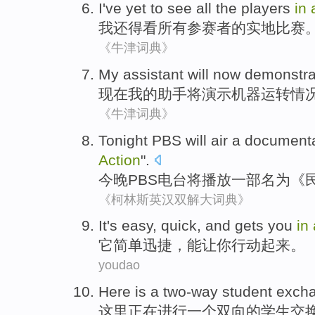
I
've yet
to
see
all
the players
in
我
还
得
看
所有
参赛者
的实地比赛
《牛津词典》
My
assistant
will
now
demonstra
现在
我
的
助手
将
演示
机器运转
情
《牛津词典》
Tonight
PBS
will
air
a document
Action
".
今晚
PBS电台
将
播放
一部
名为
《
《柯林斯英汉双解大词典》
I
t's easy, quick, and gets you
in
它
简单迅捷，能让你行动起来。
youdao
H
ere is a two-way student exc
这
里正在进行一个双向的学生交