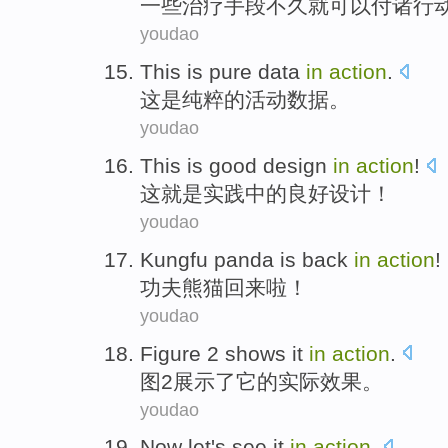
一些
治疗手段
不久就
可以
付诸
行
youdao
This
is
pure
data
in
action
.
这
是
纯粹
的
活动
数据
。
youdao
This
is
good
design
in
action
!
这
就是
实践
中的
良好
设计
！
youdao
Kungfu
panda is
back
in
action
!
功夫
熊猫
回来
啦！
youdao
Figure
2
shows
it
in
action
.
图
2
展示了
它
的
实际效果
。
youdao
Now
let
's
see
it
in
action
.