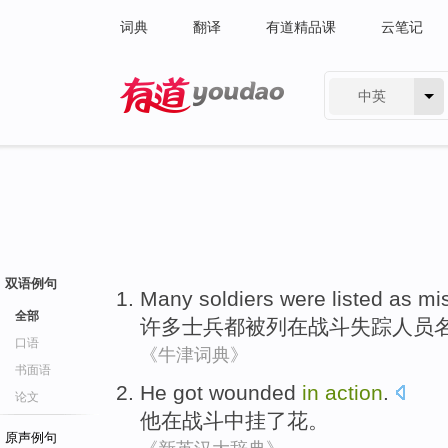
词典
翻译
有道精品课
云笔记
中英
有道 - 网易旗下搜索
双语例句
Many
soldiers
were
listed
as
mi
全部
许多
士兵
都被
列
在
战斗
失踪人员
口语
《牛津词典》
书面语
He
got wounded
in
action
.
论文
他
在
战斗
中
挂
了花。
原声例句