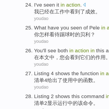
I
've
seen
it
in
action
.
我
已经
在
工作
中看
到了成效。
youdao
What have
you
seen
of
Pele
in
你
怎样看待踢球时
的
贝利？
youdao
You
'll
see
both
in
action
in
this a
在
本文
中，
您
会
看到
它们
的
作用
youdao
Listing
4
shows
the
function
in
a
清单
4
给出
了使用
中的
函数
。
youdao
Listing
2
shows
this
command
i
清单
2
显示
运行
中的
该
命令
。