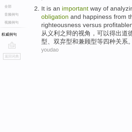
全部
It is an
important
way
of analyzi
音频例句
obligation
and
happiness
from
t
视频例句
righteousness
versus
profitable
从
义利
之辩
的
视角
，可以得出
道
权威例句
型、双弃型和兼顾型等四
种
关系
youdao
go
返回词典
top