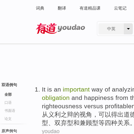
词典
翻译
有道精品课
云笔记
中英
有道 - 网易旗下搜索
双语例句
It is an
important
way
of analyzi
全部
obligation
and
happiness
from
t
口语
righteousness
versus
profitable
书面语
从
义利
之辩
的
视角
，可以得出
道
论文
型、双弃型和兼顾型等四
种
关系
youdao
原声例句