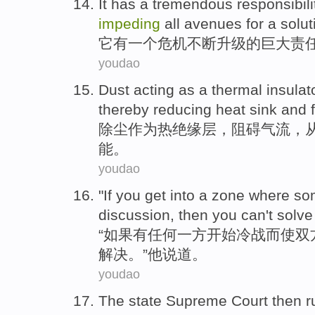
It
has
a
tremendous
responsibili
impeding
all
avenues
for
a
solut
它
有
一个
危机
不断升级
的巨大
责
youdao
Dust acting
as a
thermal
insulat
thereby
reducing
heat sink
and
除尘
作为
热
绝缘层
，
阻碍
气流
，
能
。
youdao
"
If
you
get
into a
zone where so
discussion
, then
you
can
't
solve
“
如果
有
任何一方开始冷战而使双
解决
。”
他
说道
。
youdao
The
state
Supreme
Court
then
r