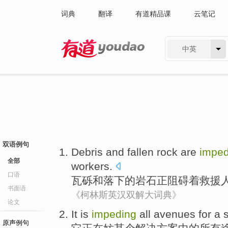
词典
翻译
有道精品课
云笔记
中英
有道 - 网易旗下搜索
双语例句
Debris
and
fallen
rock
are
imped
全部
workers
.
口语
瓦砾
和
落下
的
岩石
正
阻碍着
救援
书面语
《柯林斯英汉双解大词典》
论文
It
is
impeding
all
avenues
for a
原声例句