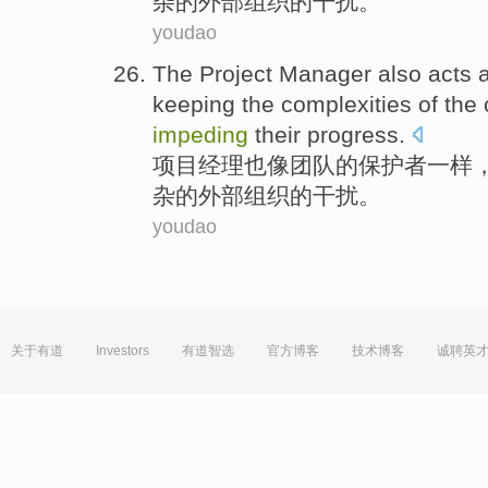
杂
的
外部
组织
的干扰。
youdao
The
Project
Manager
also
acts
keeping the
complexities
of
the
impeding
their progress.
项目
经理
也
像
团队
的
保护者
一样
杂
的
外部
组织
的干扰。
youdao
关于有道
Investors
有道智选
官方博客
技术博客
诚聘英