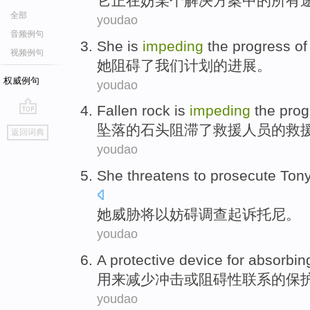
它
正在
妨某个解决方案中的
所有
全部
youdao
音频例句
She
is
impeding
the
progress
of
视频例句
她
阻碍
了
我们
计划
的
进展
。
权威例句
youdao
Fallen
rock
is
impeding
the
prog
go
坠落
的
石头
阻滞
了
救援
人员
的救
返回词典
top
youdao
She
threatens
to
prosecute
Ton
她
威胁
将以
妨碍
调查
起诉
托尼
。
youdao
A
protective
device for
absorbin
用来
减少
冲击
或
阻碍
性
联系
的
保
youdao