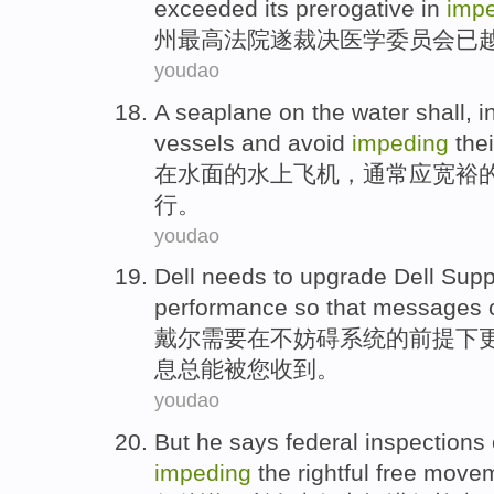
exceeded
its prerogative
in
imp
州
最高
法院
遂
裁决
医学
委员会
已
youdao
A
seaplane on
the
water
shall
,
i
vessels
and
avoid
impeding
thei
在
水面
的
水上
飞机，
通常
应
宽裕
行
。
youdao
Dell
needs to
upgrade
Dell
Supp
performance so
that
messages
戴尔
需要
在不
妨碍
系统
的前提下
息
总
能
被
您收到
。
youdao
But
he
says
federal
inspections
impeding
the
rightful
free
movem