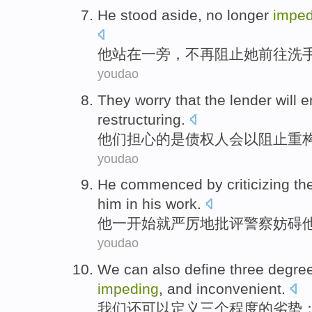
He
stood
aside
,
no longer
imped
他
站在
一旁
，
不再
阻止
她
前往
洗
youdao
They
worry that
the
lender
will
e
restructuring.
他们
担心
的是
债权人
会
以阻止重
youdao
He
commenced
by
criticizing
th
him
in his
work
.
他
一开始就
严厉地
批评
警察
妨碍
youdao
We
can
also
define
three
degre
impeding
,
and
inconvenient
.
我们
还
可以
定义
三个
程度
的
劣势