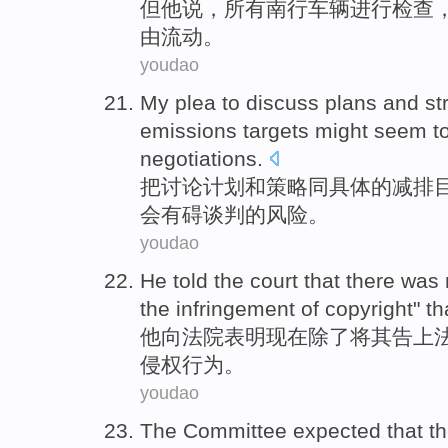
但
他
说
，
所有
南行
车辆
进行检查
由
流动
。
youdao
My
plea
to
discuss
plans
and
st
emissions
targets
might
seem t
negotiations
.
把
讨论
计划
和
策略
同
具体的
减排
会
有碍
谈判
的
风险
。
youdao
He
told the
court
that there was
the
infringement
of copyright" t
他
向
法院
表明
现在
除了将
其告
上
侵权
行为。
youdao
The Committee
expected that
t