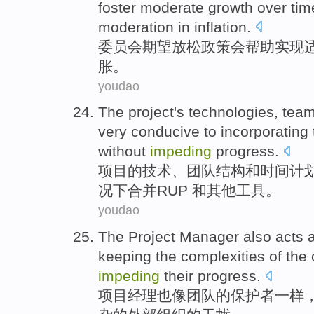
foster
moderate
growth
over
tim
moderation
in
inflation
.
委员会
期望
放松
政策
会
帮助
实现
胀。
youdao
The
project
's
technologies
,
tea
very
conducive to
incorporating
without
impeding
progress
.
项目
的
技术
、
团队
结构
和
时间计
况下
合并
RUP
和
其他
工具
。
youdao
The
Project
Manager
also
acts
keeping the
complexities
of
the
impeding
their progress.
项目
经理
也
像
团队
的
保护者
一样