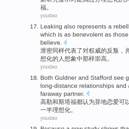
福
。
youdao
Leaking
also
represents
a
rebel
which is
as
benevolent as
those
believe
.
泄密
同样
代表
了
对
权威
的反叛，
想化
的
人想象中那样崇高。
youdao
Both Guldner
and
Stafford
see
g
long-distance relationships and
faraway
partner
.
高
勒
和
斯塔福
都
认为
异地恋爱可
一半理想化。
youdao
Because
a
new
study
shows tha