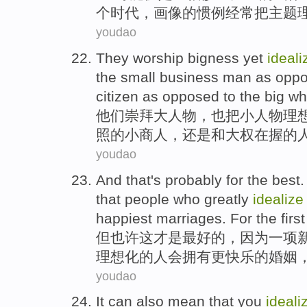
个
时代
，
画像
的
惯例
经常
把
主题
youdao
They
worship
bigness yet
ideali
the
small
business man
as
opp
citizen as opposed to
the
big wh
他们
崇拜
大人物，也把
小人物理
照
的
小
商人，
还是和
大权在握的
youdao
And
that
's
probably
for
the
best
that
people who
greatly
idealize
happiest
marriages
. For the
first
但
也许
这
才是
最好
的
，
因为
一项
理想化
的
人
会
拥有
更
快乐
的
婚姻
youdao
It
can
also
mean that
you
ideali