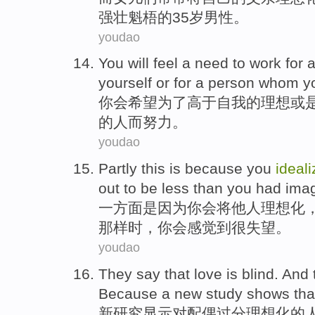
强壮
魁梧的
35岁
男性
。
youdao
You
will feel
a
need
to
work
for
a
yourself
or
for a
person
whom
y
你
会
希望
为了
高于
自我
的
理想
或
的
人
而
努力
。
youdao
Partly this
is because
you
ideali
out
to be less than
you
had ima
一方面
是因为
你
会将
他人
理想化
那样时，你会感觉到很失望。
youdao
They say that love is blind. And
Because a
new
study
shows tha
新
研究
显示
对配偶
过分
理想化
的