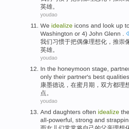
英雄
。
youdao
We
idealize
icons and look up t
Washington
or
4)
John
Glenn
.
我们
习惯于把偶像
理想化
，推崇
英雄
。
youdao
In
the
honeymoon
stage
,
partne
only
their partner
's
best
qualitie
康
墨
德
说
，
在
蜜月
期
，
双方
都理
点
。
youdao
And
daughters
often
idealize
the
all-powerful
,
strong and
strappi
而
女儿们
常常
将
自己
的
父亲
理想