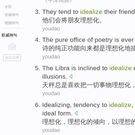
《牛津词典》
全部
They
tend
to
idealize
their
frien
音频例句
他们
会
将
朋友理想化。
视频例句
youdao
权威例句
The
pure office
of
poetry
is
eve
诗
的
纯正
功能向来都
是
理想化
地
go
youdao
返回词典
top
The Libra
is inclined
to
idealize
illusions
.
天秤
总是
喜欢
把
一切
事物理想化
youdao
Idealizing
,
tendency
to
idealize
,
ideal
form
.
理想化
，
理想化
的
倾向
，
以
理想
youdao