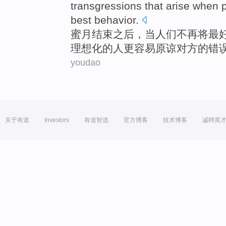
transgressions that arise when
best
behavior.
蜜月
结束之后
，
当
人们
不再
将
最
理想化的
人
更
容易
原谅
对方的错
youdao
关于有道
Investors
有道智选
官方博客
技术博客
诚聘英