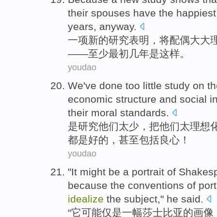
their
spouses
have
the happiest
years
,
anyway
.
一项
新的
研究
表明
，
将配偶
大大
——至少
最初
几年是这样。
youdao
We
've done too little
study on
t
economic
structure and social
i
their moral standards
.
是
研究
他们
太少
，把他们太理想
都是
好的，
甚至
包括良心！
youdao
"
It
might
be
a
portrait
of
Shakes
because
the
conventions
of
port
idealize
the
subject
,"
he
said
.
“
它
可能仅
是
一
幅
莎士比亚
的
画像