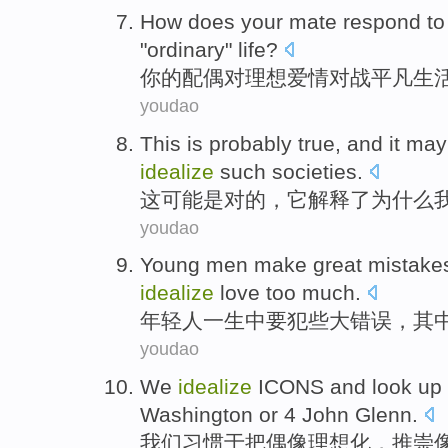
How does
your
mate
respond to
"
ordinary
"
life
?
你
的
配偶
对
理想
爱情
对战
平凡
生
youdao
This
is probably
true
, and
it
ma
idealize
such
societies
.
这
可能
是
对
的，
它
解释了
为什么
youdao
Young men
make
great
mistake
idealize
love
too much.
年轻人
一生
中
要犯些
大
错误
，
其
youdao
We
idealize
ICONS and look up
Washington
or
4
John
Glenn
.
我们
习惯于把偶像
理想化
，推崇