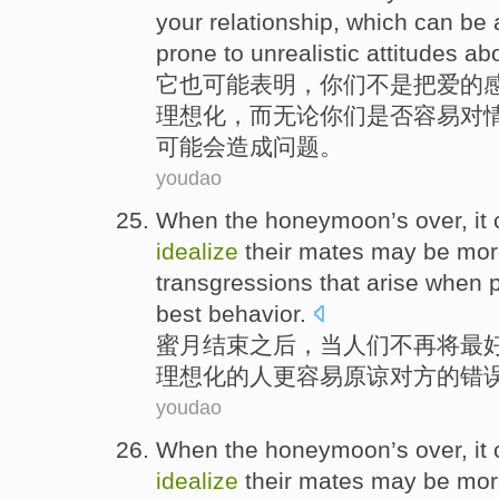
your
relationship
,
which
can
be
prone to
unrealistic
attitudes ab
它
也
可能
表明
，
你们
不是
把
爱
的
理想化，
而
无论
你们
是否
容易
对
可能
会
造成
问题
。
youdao
When
the honeymoon’s
over
, it
idealize
their mates may
be
mor
transgressions that arise when
best
behavior.
蜜月
结束之后
，
当
人们
不再
将
最
理想化的
人
更
容易
原谅
对方的错
youdao
When
the honeymoon’s
over
, it
idealize
their mates may
be
mor