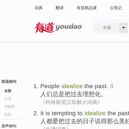
词典
翻译
有道精品课
云笔记
中英
有道 - 网易旗下搜索
双语例句
People
idealize
the past
.
全部
人们
总是把
过去
理想化
。
口语
《柯林斯英汉双解大词典》
书面语
It
is tempting
to
idealize
the pas
论文
人
都
爱
把
过去的日子说得那么美
原声例句