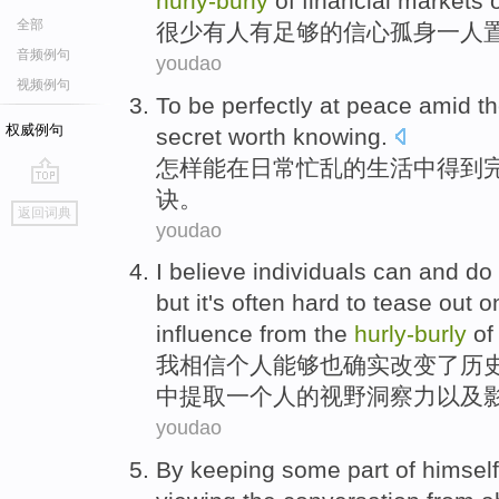
hurly-
burly
of
financial
markets
全部
很少
有人
有
足够
的
信心
孤身一人
音频例句
youdao
视频例句
To be
perfectly
at
peace
amid t
权威例句
secret
worth
knowing
.
怎样
能
在
日常
忙乱
的
生活
中
得到
诀
。
go
返回词典
top
youdao
I
believe
individuals
can
and
do
but
it's often
hard
to tease
out
o
influence
from the
hurly-
burly
o
我
相信
个人
能够
也
确实
改变
了
历
中提取
一个
人
的
视野洞察力
以及
youdao
By
keeping
some part
of
himself