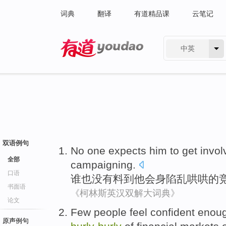
词典
翻译
有道精品课
云笔记
中英
有道 - 网易旗下搜索
双语例句
No
one expects
him
to get
invol
全部
campaigning
.
口语
谁也没有
料到
他
会
身陷乱哄哄
的
书面语
《柯林斯英汉双解大词典》
论文
Few
people
feel
confident
enou
原声例句