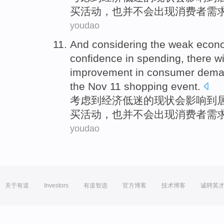
买
活动，也
并不
会
出现
消费者
需
youdao
And
considering
the
weak
econ
confidence in
spending
,
there
wi
improvement in
consumer
dema
the
Nov 11 shopping
event
.
考虑
到
经济
低迷
的
现状会
影响到
买
活动，也
并不
会
出现
消费者
需
youdao
关于有道
Investors
有道智选
官方博客
技术博客
诚聘英