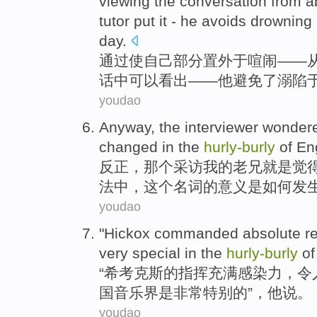
viewing
the
conversation
from
a
tutor
put it -
he
avoids
drowning
day.
通过
使
自己
部分
置
外
于
喧闹——
话中
可以看出——
他
避免了
溺
陷
youdao
Anyway
,
the
interviewer
wonder
changed
in
the
hurly-
burly
of
En
反正
，
那个
采访
我
的
老兄就是觉
法中，
这个
名词
的
意义是
如何
发
youdao
"
Hickox commanded absolute r
very
special
in
the
hurly-
burly
of
“希考克斯
的
指挥充满感染力，令
国
音乐界
是
非常
特别
的”，他说。
youdao