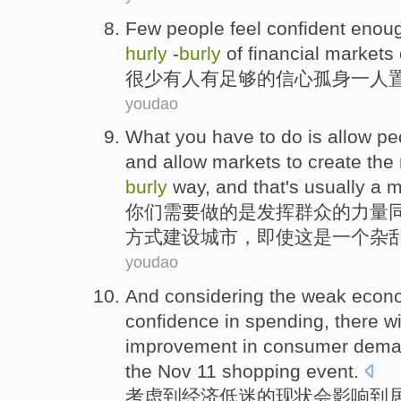
Few
people
feel confident
enou
hurly
-
burly
of
financial
markets
很少
有人
有
足够
的
信心孤身一人
youdao
What you
have to
do
is
allow pe
and
allow
markets
to create
the
burly
way
, and
that
's
usually
a
m
你们
需要
做
的
是
发挥群众的
力量
方式
建设城市
，即使
这
是
一个
杂
youdao
And
considering
the
weak
econ
confidence in
spending
,
there
wi
improvement in
consumer
dema
the
Nov 11 shopping
event
.
考虑
到
经济
低迷
的
现状会
影响到