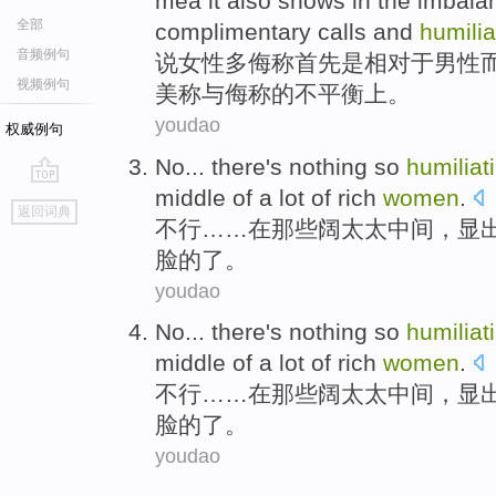
mea
it
also
shows
in
the
imbala
全部
complimentary calls
and
humilia
音频例句
说
女性
多
侮
称
首先
是
相对
于男性
视频例句
美称与侮称
的
不
平衡
上。
youdao
权威例句
No
... there's
nothing
so
humiliat
middle
of
a
lot
of
rich
women
.
go
返回词典
top
不行
……
在
那些
阔太
太
中间
，显
脸
的
了。
youdao
No
... there's
nothing
so
humiliat
middle
of
a
lot
of
rich
women
.
不行
……
在
那些
阔太
太
中间
，显
脸
的
了。
youdao