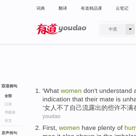
词典
翻译
有道精品课
云笔记
中英
有道 - 网易旗下搜索
双语例句
'What
women
don't
understand
全部
indication
that
their
mate
is
unh
口语
‘
女人
不
了
自己
流露出
的
些许
不满
书面语
youdao
论文
First
,
women
have
plenty
of
humi
原声例句