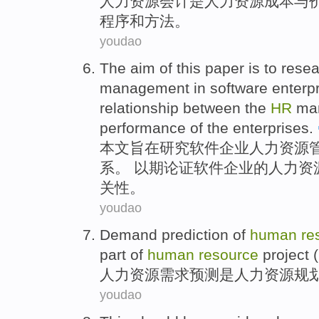
人力
资源
会计
是
人力
资源
成本
与
程序
和
方法
。
youdao
The
aim
of this
paper
is to
resea
management
in
software
enterp
relationship
between the
HR
ma
performance
of
the
enterprises.
本文
旨在
研究
软件
企业
人力
资源
系。 以期论证软件企业
的
人力
资
关性
。
youdao
Demand
prediction
of
human
re
part
of
human
resource
project
(
人力
资源
需求
预测
是
人力资源
规
youdao