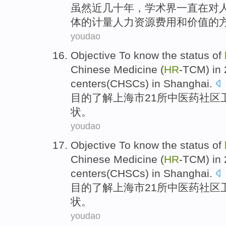
虽然
近
几十
年，
学术界
一直
在对
体
的
计量
人力
资源
费用
和
价值
的
youdao
Objective To
know
the
status
of
Chinese Medicine (
HR
-TCM) in
centers(
CHSCs
) in
Shanghai
.
目的
了解
上海市
21
所中医药
社区
状
。
youdao
Objective To
know
the
status
of
Chinese Medicine (
HR
-TCM) in
centers(
CHSCs
) in
Shanghai
.
目的
了解
上海市
21
所中医药
社区
状
。
youdao