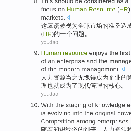
This
should
be considered
as
a
focus
on
Human
Resource
(
HR
markets
.
这
应该
被
视为全球市场
的
准备
造
(
HR
)的
一个
问题
。
youdao
Human
resource
enjoys
the first
of
an
enterprise
and the
manag
of the
modern
management.
人力
资源
当之无愧得
成为
企业
的
理
也就成为了
现代
管理
的
核心
。
youdao
With
the
staging
of
knowledge
e
is
evolving into
the
original
powe
Competition
among
enterprises
随着
知识
经济
的
到来，
人力
资源