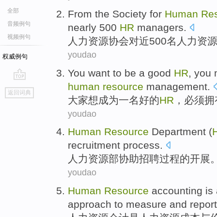
全部
From the
Society
for
Human
Re
音频例句
nearly
500
HR
managers
.
视频例句
人力
资源
协会
对
近
500名
人力
资
youdao
权威例句
You
want to
be
a
good
HR
,
you 
human
resource
management
.
go
返回词典
top
大家
想
成为
一名
好的
HR
，
必须
拥
youdao
Human
Resource
Department (
recruitment
process
.
人力
资源部协助
招聘
过程
的
开展
youdao
Human
Resource
accounting
is
approach
to
measure
and
report