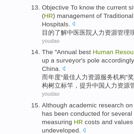
Objective To
know
the
current si
(
HR
)
management
of Traditiona
Hospitals
.
目的
了解
中医
医院
人力
资源
管理
youdao
The
"
Annual
best
Human
Resou
up a
surveyor
's pole accordingl
China
.
而
年度
“
最佳
人力
资源
服务
机构”
奖
构树立
标竿
，
提升
中国人力资源
youdao
Although
academic research
on
has been
conducted
for
several
measuring
HR
costs
and
values
undeveloped
.