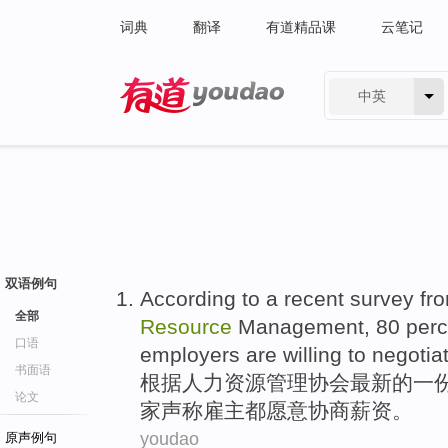
词典
翻译
有道精品课
云笔记
中英
有道 - 网易旗下搜索
双语例句
According to
a
recent
survey
fr
全部
Resource
Management
, 80 per
口语
employers
are
willing to
negotia
书面语
根据
人力
资源
管理
协会
最新
的
一
论文
家
声称
雇主
都
愿意
协商
薪资。
youdao
原声例句