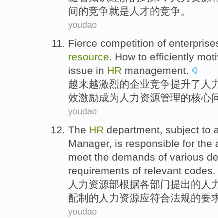
间
的
竞争
就是人才
的竞争。
youdao
Fierce
competition
of
enterprise
resource
.
How to
efficiently
moti
issue
in
HR
management
.
越来越激烈
的
企业
竞争
提升
了
人
效
激励成为
人力
资源管理
的
核心
youdao
The
HR
department
, subject to
Manager
, is responsible for the
meet
the
demands
of
various d
requirements
of
relevant codes.
人力
资源部根据
各
部门提出
的
人
配制的
人力
资源应
符合
法规的
要
youdao