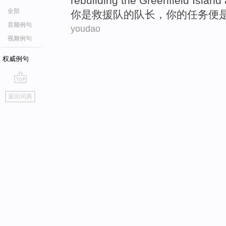
rebuilding
the
Greenfield Island
全部
你
是
救援队
的
队长
，你的任务便
音频例句
youdao
视频例句
权威例句
go
返回词典
top