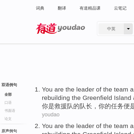
词典
翻译
有道精品课
云笔记
中英
有道 - 网易旗下搜索
双语例句
You
are
the
leader
of
the team an
全部
rebuilding
the
Greenfield Island
口语
你
是
救援队
的
队长
，你的任务便
书面语
youdao
论文
You
are
the
leader
of
the team an
原声例句