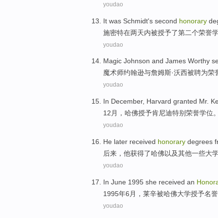
youdao
It was
Schmidt
's
second
honorary
de
施密特
在
两天内
被授予了
第二个
荣誉
youdao
Magic
Johnson
and
James
Worthy s
魔术师
约翰逊
与
詹姆斯·沃西被
聘为
荣
youdao
In
December
,
Harvard
granted
Mr. K
12月
，
哈佛
授予
肯尼迪
特别
荣誉
学位
youdao
He
later
received
honorary
degrees
f
后来
，
他
获得了
哈佛
以及
其他
一些大
youdao
In
June
1995 she received
an
Honor
1995年
6月
，莱辛被
哈佛
大学
授予
名誉
youdao