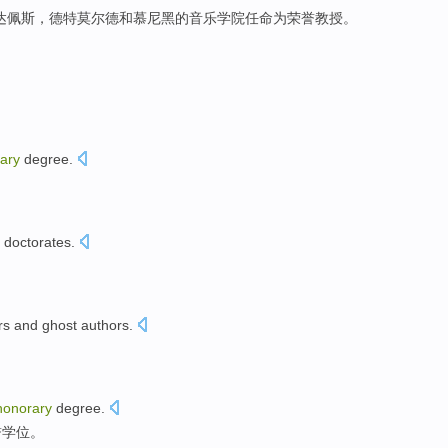
达佩斯
，
德特莫尔德
和
慕尼黑
的
音乐
学院
任命
为
荣誉
教授
。
ary
degree
.
doctorates
.
。
rs
and
ghost
authors.
honorary
degree
.
誉
学位。