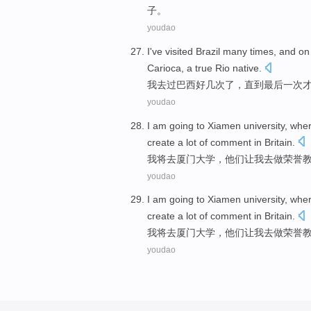
子。
youdao
I
've visited
Brazil
many
times
, and o
Carioca, a
true
Rio
native
.
我
去过
巴西
好几
次
了，直到
最后一
次
youdao
I
am
going to
Xiamen
university
, whe
create a lot
of
comment
in
Britain
.
我
将
去
厦门
大学
，
他们
让
我
去做
荣誉
youdao
I
am
going to
Xiamen
university
, whe
create a lot
of
comment
in
Britain
.
我
将
去
厦门
大学
，
他们
让
我
去做
荣誉
youdao