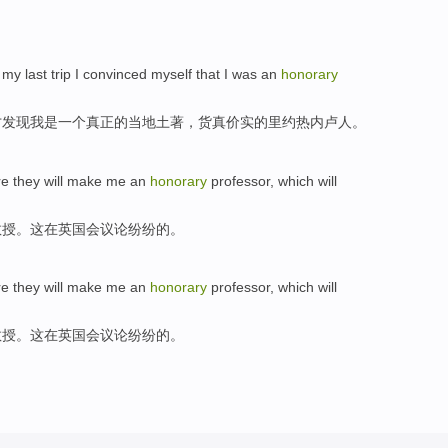
n my
last
trip
I convinced myself that I
was
an
honorary
才发现我
是
一
个
真正
的当地
土著
，货真价实的
里约热内卢
人。
re
they
will
make
me
an
honorary
professor
,
which
will
教授
。
这
在
英国
会议论纷纷
的
。
re
they
will
make
me
an
honorary
professor
,
which
will
教授
。
这
在
英国
会议论纷纷
的
。