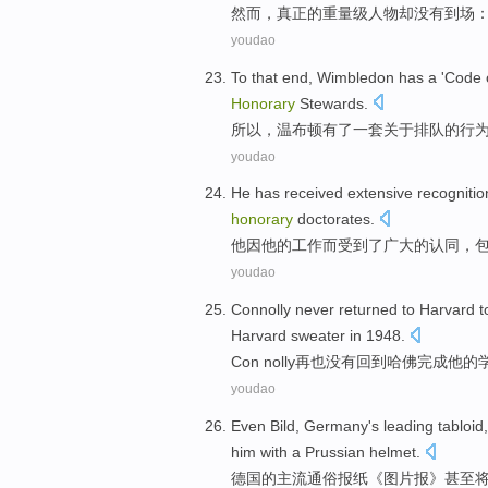
然而，
真正
的重量级人物
却
没有到场
youdao
To that end,
Wimbledon
has
a
'Code
Honorary
Stewards
.
所以，
温布顿
有
了一
套关于
排队
的
行
youdao
He
has received
extensive
recognitio
honorary
doctorates
.
他因他
的
工作
而
受到
了
广大
的
认同
，
youdao
Connolly
never
returned to
Harvard
t
Harvard
sweater
in
1948.
Con nolly
再也没有
回到
哈佛
完成
他
的
youdao
Even
Bild
,
Germany
's
leading
tabloid
him
with
a Prussian
helmet
.
德国
的
主流
通俗
报纸《
图片
报》
甚至