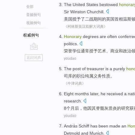
The United States
bestowed
honorar
全部
Sir Winston
Churchill
.
音频例句
美国
授予了
二战
期间的
英国
首相
温斯顿
视频例句
《柯林斯英汉双解大词典》
权威例句
Honorary
degrees
are often
conferre
politics
.
荣誉
学位
通常
授予
艺术
、
商业
和
政治
go
返回词典
youdao
top
The
post
of
treasurer
is a purely
hono
司库
的
职位
纯属
义务性质。
《牛津词典》
E
ight months later, he received a nat
research.
8
个月后，他因其脊髓灰质炎的研究获
youdao
András
Schiff has
been
made an
Hon
Detmold
and
Munich
.