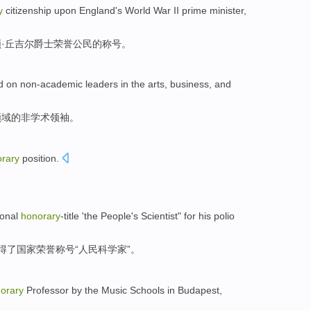
y
citizenship
upon
England
's
World War II
prime
minister
,
·
丘吉尔爵士
荣誉
公民
的称号。
d on
non-academic
leaders
in the
arts
,
business
,
and
领域
的
非
学术
领袖
。
rary
position.
ional
honorary
-title 'the People's Scientist" for his polio
得了国家荣誉称号“人民科学家”。
orary
Professor
by
the
Music
Schools
in
Budapest
,