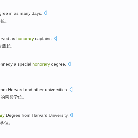
gree
in as
many
days
.
学位
。
erved as
honorary
captains
.
誉舰长。
ennedy
a
special
honorary
degree
.
。
rom Harvard
and
other
universities
.
学
的
荣誉
学位
。
ary
Degree
from Harvard
University
.
学位
。