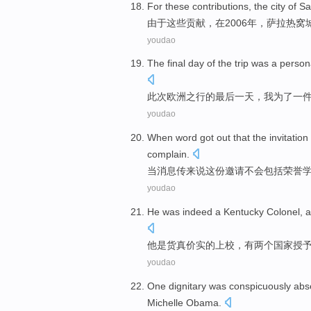
For
these
contributions
, the city
of S
由于
这些
贡献
，在2006年，
萨拉热窝
youdao
The
final
day
of the trip
was a
person
此次欧洲
之
行的
最后
一天
，我
为了
一
youdao
When
word
got out
that
the invitation
complain
.
当
消息
传来
说
这份
邀请
不会
包括
荣誉
youdao
He
was
indeed a
Kentucky
Colonel
, 
他
是
货真价实的
上校
，有
两个
国家授
youdao
One dignitary
was conspicuously
abse
Michelle
Obama
.