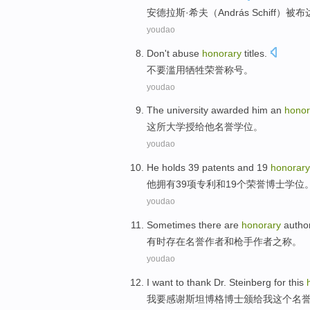
安德拉斯·
希夫
（András Schiff）
被
布
youdao
Don't
abuse
honorary
titles
.
不要
滥用
牺牲荣誉
称号
。
youdao
The
university
awarded
him
an
honor
这
所大学
授给
他
名誉
学位
。
youdao
He
holds
39
patents
and
19
honorary
他
拥有
39
项专利
和
19个
荣誉
博士学位
youdao
Sometimes
there are
honorary
autho
有时
存在
名誉
作者
和
枪手
作者之称。
youdao
I
want to
thank
Dr.
Steinberg
for
this
我
要
感谢
斯坦博格
博士
颁
给我
这个
名