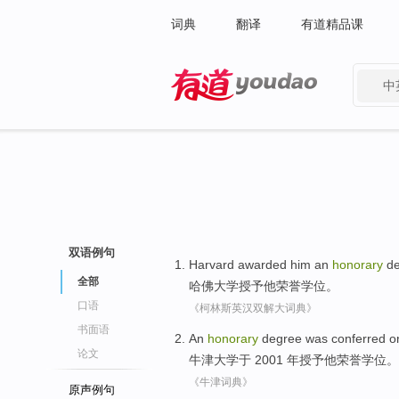
词典
翻译
有道精品课
中
有道 - 网易旗下搜索
双语例句
Harvard
awarded
him
an
honorary
d
全部
哈佛大学
授予
他
荣誉
学位
。
口语
《柯林斯英汉双解大词典》
书面语
An
honorary
degree
was
conferred
o
论文
牛津
大学
于
2001 年
授予
他
荣誉
学位
。
《牛津词典》
原声例句