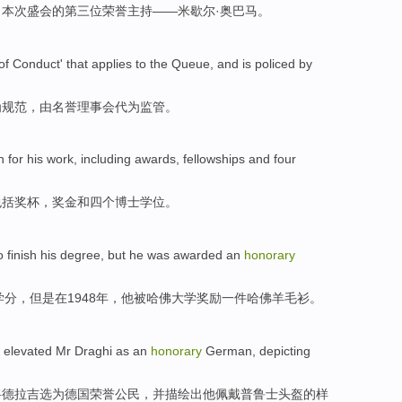
：
本次
盛会
的
第三
位荣誉
主持——米歇尔·奥巴马。
of
Conduct
' that applies to the
Queue
, and is
policed
by
为规范
，
由
名誉
理事会代为
监管
。
n
for his
work
,
including
awards
,
fellowships
and
four
包括
奖杯
，
奖金
和
四个
博士
学位。
o
finish
his
degree
,
but
he
was
awarded
an
honorary
学分
，
但是
在
1948年，
他
被
哈佛大学
奖励
一
件哈佛
羊毛衫
。
, elevated
Mr Draghi
as
an
honorary
German
,
depicting
将
德拉
吉选
为
德国
荣誉
公民，
并描绘出
他
佩戴
普鲁士头盔的样