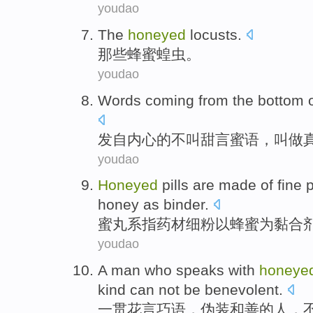
youdao
The
honeyed
locusts
.
那些
蜂蜜蝗虫。
youdao
Words coming from the
bottom
发自
内心
的
不
叫
甜言蜜语
，叫做
youdao
Honeyed
pills
are made
of
fine
honey
as
binder
.
蜜
丸
系指
药材
细
粉
以
蜂蜜
为
黏合
youdao
A
man
who speaks
with
honeye
kind
can not
be
benevolent
.
一贯
花言巧语，伪装和善的
人
，