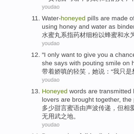
youdao
Water-
honeyed
pills
are
made
o
using
honey
and
water
as
binde
水
蜜
丸
系指
药材
细
粉
以
蜂蜜
和
水
youdao
"
I
only
want to
give
you
a
chanc
she
says with pouting
smile
on h
带着
娇嗔的轻
笑，
她
说：“
我
只是
youdao
Honeyed
words are transmitted
lovers
are brought
together
,
the
多少
甜言蜜语
由
声波
传递，
但
相
无
用武之地。
youdao