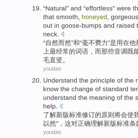
“
Natural
”
and
“
effortless
”
were
t
that smooth,
honeyed
,
gorgeou
out in goose-bumps and raised t
neck
.
“
自然而然
”
和
“
毫不费力
”
是
用在
他
上
最
经常
的
词语
，
而
那些音调既
毛直竖
。
youdao
Understand
the
principle
of
the
know
the
change
of standard
te
understand
the
meaning
of the 
help
.
了解
新版
标准
修订
的
原则
将会
使
以然
”，
这
对
正确
理解
新版标准条
youdao