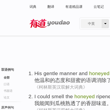
词典
翻译
有道精品课
云笔记
中英
有道 - 网易旗下搜索
双语例句
His
gentle
manner
and
honeyed
全部
他
温和
的态度
和
甜蜜的
语调
消除
口语
《柯林斯英汉双解大词典》
书面语
I
could
smell
the
honeyed
ripen
论文
我
能
闻到
瓜
桃
熟透
了的
香甜味道
原声例句