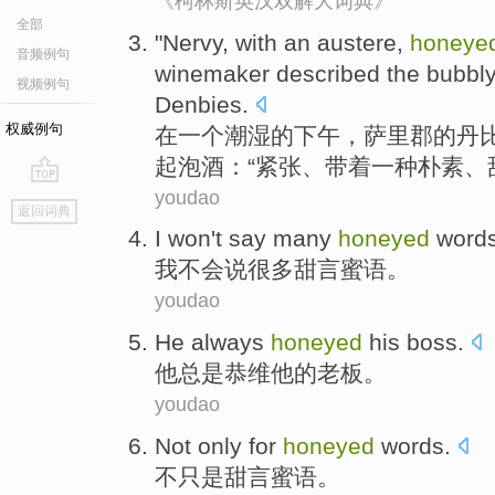
《柯林斯英汉双解大词典》
全部
"
Nervy
,
with
an
austere
,
honeye
音频例句
winemaker
described
the
bubbl
视频例句
Denbies
.
权威例句
在
一
个
潮湿
的
下午
，萨里
郡
的丹
起泡
酒：“
紧张
、
带着
一
种
朴素
、
youdao
go
返回词典
top
I
won't
say
many
honeyed
word
我
不会
说
很多
甜言蜜语
。
youdao
He
always
honeyed
his
boss
.
他
总是
恭维
他
的
老板
。
youdao
Not
only
for
honeyed
words
.
不
只是
甜言蜜语
。