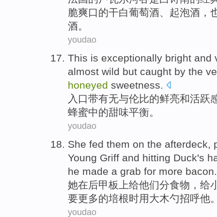
脆
爽口
的干白葡萄酒、起泡酒，
酒。
youdao
This is exceptionally
bright
and
v
almost wild
but
caught by
the
ve
honeyed
sweetness
.
入口带有无与伦比
的鲜亮
和
活跃
蜂蜜
中的甜味平衡
。
youdao
She
fed
them
on
the afterdeck,
Young Griff
and hitting
Duck
's
h
he
made a
grab
for more
bacon
.
她
在后甲板
上
给
他们
分食物，给
要
更多
的
培根时
用
大
木勺
招呼
他
youdao