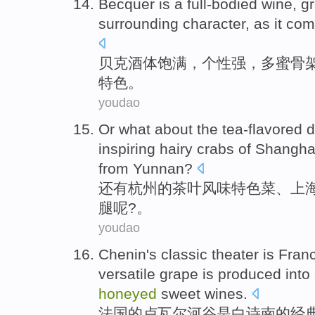
Becquer
is a
full-bodied
wine, g
surrounding character, as it co
贝克
酒体
饱满，
个性
强，多
蜜
骨
特色。
youdao
Or what
about the tea-flavored 
inspiring
hairy
crabs
of
Shangha
from Yunnan
?
还有
杭州
的
茶叶风味
特色菜
、
上
腿
呢?。
youdao
Chenin
's
classic
theater
is
Fran
versatile grape
is
produced into 
honeyed
sweet
wines
.
法国
的
卢
瓦尔
河谷
是
白
诗
南的
经