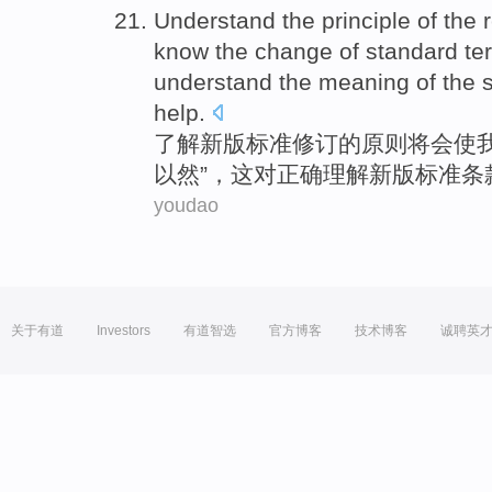
Understand
the
principle
of
the
know
the
change
of standard
te
understand
the
meaning
of the 
help
.
了解
新版
标准
修订
的
原则
将会
使
以然
”，
这
对
正确
理解
新版标准条
youdao
关于有道
Investors
有道智选
官方博客
技术博客
诚聘英